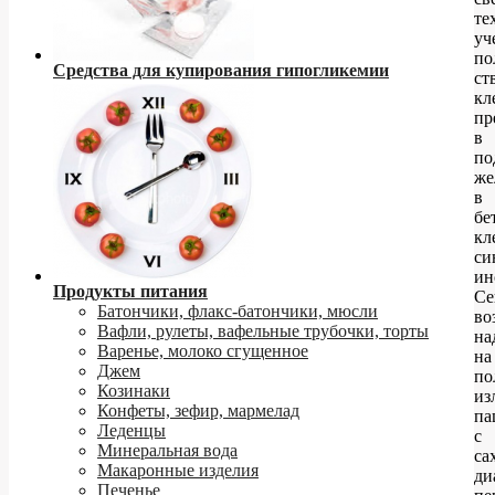
те
уч
по
Средства для купирования гипогликемии
ст
кл
пр
в
по
же
в
бе
кл
си
ин
Продукты питания
Се
Батончики, флакс-батончики, мюсли
во
Вафли, рулеты, вафельные трубочки, торты
на
Варенье, молоко сгущенное
на
Джем
по
Козинаки
из
Конфеты, зефир, мармелад
па
Леденцы
с
Минеральная вода
са
Макаронные изделия
ди
Печенье