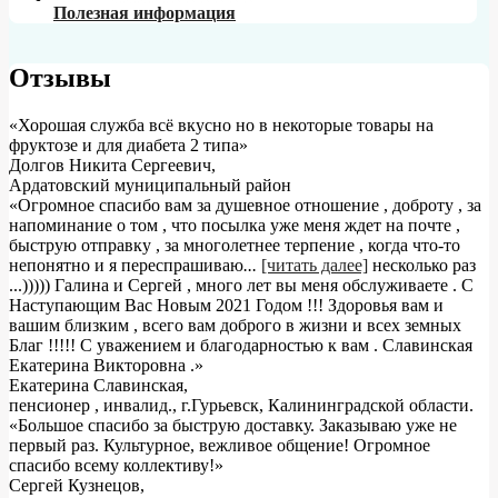
Полезная информация
Отзывы
«Хорошая служба всё вкусно но в некоторые товары на
фруктозе и для диабета 2 типа»
Долгов Никита Сергеевич
,
Ардатовский муниципальный район
«Огромное спасибо вам за душевное отношение , доброту , за
напоминание о том , что посылка уже меня ждет на почте ,
быструю отправку , за многолетнее терпение , когда что-то
непонятно и я переспрашиваю
...
[читать далее]
несколько раз
...))))) Галина и Сергей , много лет вы меня обслуживаете . С
Наступающим Вас Новым 2021 Годом !!! Здоровья вам и
вашим близким , всего вам доброго в жизни и всех земных
Благ !!!!! С уважением и благодарностью к вам . Славинская
Екатерина Викторовна .
»
Екатерина Славинская
,
пенсионер , инвалид., г.Гурьевск, Калининградской области.
«Большое спасибо за быструю доставку. Заказываю уже не
первый раз. Культурное, вежливое общение! Огромное
спасибо всему коллективу!»
Сергей Кузнецов
,