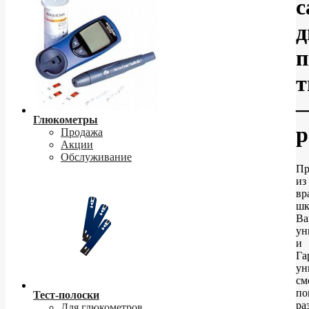
с
д
п
т
Глюкометры
р
Продажа
Акции
Обслуживание
Пр
из
вр
шк
Ва
ун
и
Га
ун
см
по
Тест-полоски
ра
Для глюкометров