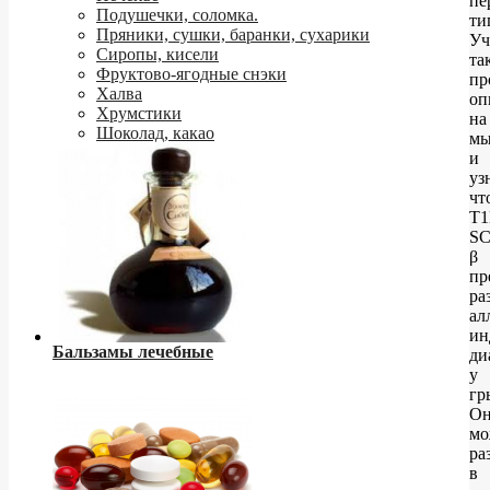
пе
Подушечки, соломка.
ти
Пряники, сушки, баранки, сухарики
Уч
Сиропы, кисели
та
Фруктово-ягодные снэки
пр
Халва
оп
Хрумстики
на
Шоколад, какао
м
и
уз
чт
T
SC
β
пр
ра
ал
ин
Бальзамы лечебные
ди
у
гр
О
мо
ра
в