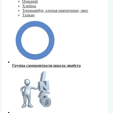
Цикорий
Хлебцы
Топинамбур, хлопья пшеничные, овес
Талкан
Группа самоконтроля-школа диабета