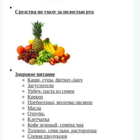
Средства по уходу за полостью рта
Здоровое питание
Каши, супы, фитнес-ланч
Загустители
Урбеч- паста из семен
Крекер
Пребиотики, молочко овсяное
Масла
Отруби.
Клетчатка
Кофе зеленый, семена чиа
Толокно, семя льна, расторопша
Соевая продукция