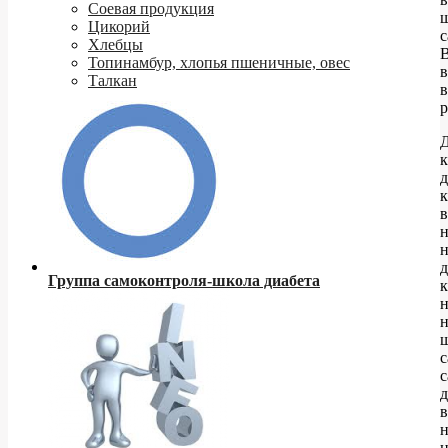
Соевая продукция
Цикорий
с
Хлебцы
Топинамбур, хлопья пшеничные, овес
в
Талкан
р
к
д
к
в
н
д
Группа самоконтроля-школа диабета
к
н
с
с
д
в
н