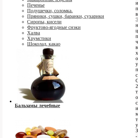
и
Печенье
Подушечки, соломка.
в
Пряники, сушки, баранки, сухарики
Сиропы, кисели
Фруктово-ягодные снэки
ц
Халва
п
Хрумстики
ч
Шоколад, какао
в
х
о
у
с
2
т
о
Бальзамы лечебные
и
т
у
-