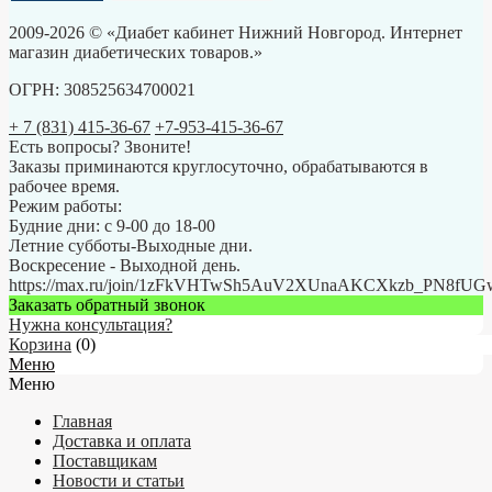
2009-2026 © «Диабет кабинет Нижний Новгород. Интернет
магазин диабетических товаров.»
ОГРН: 308525634700021
+ 7 (831) 415-36-67
+7-953-415-36-67
Есть вопросы? Звоните!
Заказы приминаются круглосуточно, обрабатываются в
рабочее время.
Режим работы:
Будние дни: с 9-00 до 18-00
Летние субботы-Выходные дни.
Воскресение - Выходной день.
https://max.ru/join/1zFkVHTwSh5AuV2XUnaAKCXkzb_PN8fU
Заказать обратный звонок
Нужна консультация?
Корзина
(
0
)
Меню
Меню
Главная
Доставка и оплата
Поставщикам
Новости и статьи