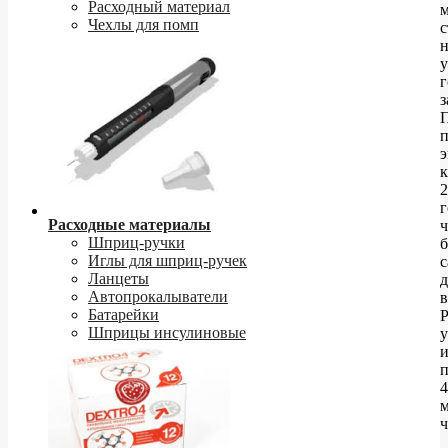
Расходный материал
Чехлы для помп
с
н
у
г
з
п
э
к
2
г
Расходные материалы
ч
Шприц-ручки
Иглы для шприц-ручек
Ланцеты
д
Автопрокалыватели
в
Батарейки
Шприцы инсулиновые
у
4
ч