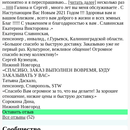
непонятно и я переспрашиваю
...
[читать далее]
несколько раз
...))))) Галина и Сергей , много лет вы меня обслуживаете . С
Наступающим Вас Новым 2021 Годом !!! Здоровья вам и
вашим близким , всего вам доброго в жизни и всех земных
Благ !!!!! С уважением и благодарностью к вам . Славинская
Екатерина Викторовна .
»
Екатерина Славинская
,
пенсионер , инвалид., г.Гурьевск, Калининградской области.
«Большое спасибо за быструю доставку. Заказываю уже не
первый раз. Культурное, вежливое общение! Огромное
спасибо всему коллективу!»
Сергей Кузнецов
,
Нижний Новгород
«СПАСИБО, ЗАКАЗ ВЫПОЛНЕН ВОВРЕМЯ, БУДУ
ЗАКАЗЫВАТЬ У ВАС»
Татьяна Даскало
,
пенсионер, Ставрополь, STW
«Спасибо Вам огромное за то, что вы делаете! За хорошее
отношение, низкие цены и быструю доставку.»
Сорокина Дина
,
Нижний Новгород
Оставить отзыв
Все отзывы
(52)
Сообщество