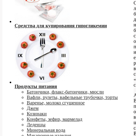
л
б
д
Средства для купирования гипогликемии
б
с
о
п
е
р
в
с
с
Продукты питания
Батончики, флакс-батончики, мюсли
Вафли, рулеты, вафельные трубочки, торты
Варенье, молоко сгущенное
Джем
о
Козинаки
в
Конфеты, зефир, мармелад
Леденцы
с
Минеральная вода
Макаронные изделия