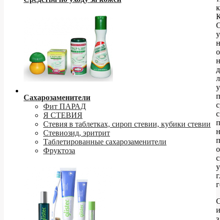
к
у
о
н
д
у
Сахарозаменители
Фит ПАРАД
с
Я СТЕВИЯ
п
Стевия в таблетках, сироп стевии, кубики стевии
н
Стевиозид, эритрит
Таблетированные сахарозаменители
о
Фруктоза
с
у
г
г