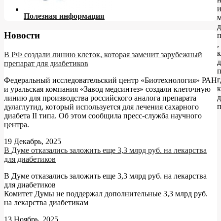
и
Полезная информация
м
д
Новости
,
к
В РФ создали линию клеток, которая заменит зарубежный
д
препарат для диабетиков
п
г
Федеральный исследовательский центр «Биотехнология» РАН
к
и уральская компания «Завод медсинтез» создали клеточную
д
линию для производства российского аналога препарата
дулаглутид, который используется для лечения сахарного
диабета II типа. Об этом сообщила пресс-служба научного
центра.
19 Декабрь, 2025
В Думе отказались заложить еще 3,3 млрд руб. на лекарства
для диабетиков
В Думе отказались заложить еще 3,3 млрд руб. на лекарства
для диабетиков
Комитет Думы не поддержал дополнительные 3,3 млрд руб.
на лекарства диабетикам
13 Ноябрь, 2025