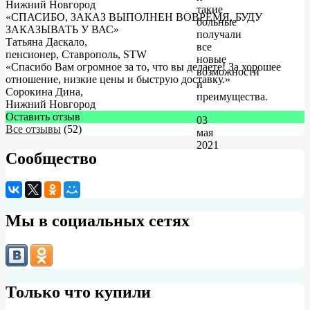
Нижний Новгород
такие
«СПАСИБО, ЗАКАЗ ВЫПОЛНЕН ВОВРЕМЯ, БУДУ
больные
ЗАКАЗЫВАТЬ У ВАС»
получали
Татьяна Даскало
,
все
пенсионер, Ставрополь, STW
новые
«Спасибо Вам огромное за то, что вы делаете! За хорошее
возможности
отношение, низкие цены и быструю доставку.»
и
Сорокина Дина
,
преимущества.
Нижний Новгород
Оставить отзыв
03
Все отзывы
(52)
мая
2021
Сообщество
Мы в социальных сетях
Только что купили