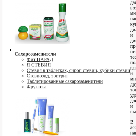
да
во
мн
па
ку
ди
и
ди
пр
пи
Сахарозаменители
те
Фит ПАРАД
по
Я СТЕВИЯ
гл
Стевия в таблетках, сироп стевии, кубики стевии
и
Стевиозид, эритрит
мн
Таблетированные сахарозаменители
др
Фруктоза
то
уд
до
и
вы
В
ас
на