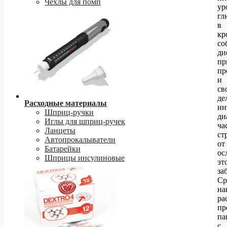
Чехлы для помп
ур
гл
в
кр
со
ди
пр
пр
и
св
де
Расходные материалы
ин
Шприц-ручки
ди
Иглы для шприц-ручек
ча
Ланцеты
ст
Автопрокалыватели
от
Батарейки
ос
Шприцы инсулиновые
эт
за
Ср
на
ра
пр
па
с