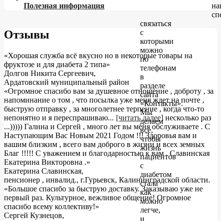
на
Полезная информация
сп
связаться
с
Отзывы
которыми
можно
«Хорошая служба всё вкусно но в некоторые товары на
по
фруктозе и для диабета 2 типа»
телефонам
Долгов Никита Сергеевич
,
в
Ардатовский муниципальный район
разделе
«Огромное спасибо вам за душевное отношение , доброту , за
сайта
напоминание о том , что посылка уже меня ждет на почте ,
«Контакты».
быструю отправку , за многолетнее терпение , когда что-то
Мы
непонятно и я переспрашиваю
...
[читать далее]
несколько раз
делаем
...))))) Галина и Сергей , много лет вы меня обслуживаете . С
все,
Наступающим Вас Новым 2021 Годом !!! Здоровья вам и
чтобы
вашим близким , всего вам доброго в жизни и всех земных
жизнь
Благ !!!!! С уважением и благодарностью к вам . Славинская
пациентов
Екатерина Викторовна .
»
с
Екатерина Славинская
,
диабетом
пенсионер , инвалид., г.Гурьевск, Калининградской области.
стала
«Большое спасибо за быструю доставку. Заказываю уже не
как
первый раз. Культурное, вежливое общение! Огромное
можно
спасибо всему коллективу!»
легче,
Сергей Кузнецов
,
и