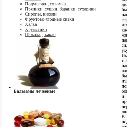
Подушечки, соломка.
ди
Пряники, сушки, баранки, сухарики
бы
Сиропы, кисели
на
Фруктово-ягодные снэки
се
Халва
чт
Хрумстики
ка
Шоколад, какао
жи
па
си
ух
Им
та
па
ча
бы
ну
по
Бальзамы лечебные
об
и
пр
не
лю
В
по
си