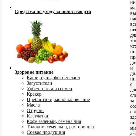
ин
ма
Средства по уходу за полостью рта
вы
на
вс
не
дл
то
чт
по
пр
ди
и
Здоровое питание
ди
Каши, супы, фитнес-ланч
пи
Загустители
с
Урбеч- паста из семен
до
Крекер
сл
Пребиотики, молочко овсяное
за
Масла
со
Отруби.
св
Клетчатка
зд
Кофе зеленый, семена чиа
по
Толокно, семя льна, расторопша
мн
Соевая продукция
ак