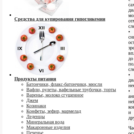
са
ди
мо
Средства для купирования гипогликемии
от
сл
•
сн
ос
зр
вп
до
по
сл
•
Продукты питания
ди
Батончики, флакс-батончики, мюсли
не
Вафли, рулеты, вафельные трубочки, торты
•
Варенье, молоко сгущенное
ан
Джем
не
Козинаки
ко
Конфеты, зефир, мармелад
и
Леденцы
др
Минеральная вода
Макаронные изделия
Ча
Печенье
ос