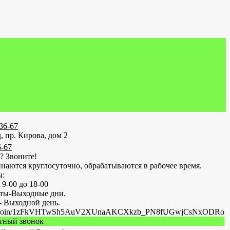
-36-67
, пр. Кирова, дом 2
6-67
? Звоните!
наются круглосуточно, обрабатываются в рабочее время.
ы:
 9-00 до 18-00
оты-Выходные дни.
- Выходной день.
.ru/join/1zFkVHTwSh5AuV2XUnaAKCXkzb_PN8fUGwjCsNxODRo
атный звонок