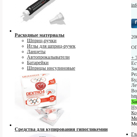
in
Расходные материалы
20
Шприц-ручки
Иглы для шприц-ручек
ОГ
Ланцеты
Автопрокалыватели
+ 
Батарейки
Ес
Шприцы инсулиновые
За
Ре
Бу
Ле
Во
ht
За
Ну
Ко
М
М
Средства для купирования гипогликемии
Гл