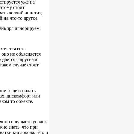
стируется уже на
оэтому стоит
ать волчий аппетит,
 на что-то другое.
ень зря игнорируем.
хочется есть.
 оно не объясняется
юдается с другими
таком случае стоит
чнет еще и падать
зах, дискомфорт или
ком-то объекте.
оянно ощущаете упадок
жно знать, что при
ватки кислорода. Это и