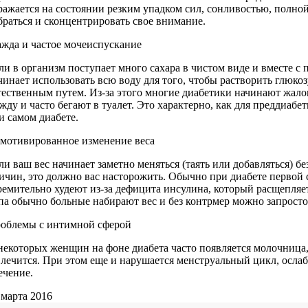
ражается на состоянии резким упадком сил, сонливостью, полн
браться и сконцентрировать свое внимание.
жда и частое мочеиспускание
ли в организм поступает много сахара в чистом виде и вместе с
чинает использовать всю воду для того, чтобы растворить глюкоз
тественным путем. Из-за этого многие диабетики начинают жало
жду и часто бегают в туалет. Это характерно, как для преддиабет
и самом диабете.
мотивированное изменение веса
ли ваш вес начинает заметно меняться (таять или добавляться) б
ичин, это должно вас насторожить. Обычно при диабете первой
ремительно худеют из-за дефицита инсулина, который расщепляет
па обычно больные набирают вес и без контрмер можно запросто
облемы с интимной сферой
некоторых женщин на фоне диабета часто появляется молочница,
 лечится. При этом еще и нарушается менструальный цикл, ослаб
ечение.
 марта 2016