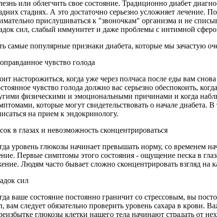
лезнь или облегчить свое состояние. Традиционно диабет диагно
здних стадиях. А это достаточно серьезно усложняет лечение. П
имательно прислушиваться к "звоночкам" организма и не списыв
адок сил, слабый иммунитет и даже проблемы с интимной сферой
ть самые популярные признаки диабета, которые мы зачастую оч
оправданное чувство голода
оит насторожиться, когда уже через полчаса после еды вам снова 
стоянное чувство голода должно вас серьезно обеспокоить, когда
угими физическими и эмоциональными причинами и когда набл
мптомами, которые могут свидетельствовать о начале диабета. В 
писаться на прием к эндокринологу.
сок в глазах и невозможность сконцентрироваться
гда уровень глюкозы начинает превышать норму, со временем на
ение. Первые симптомы этого состояния - ощущение песка в гла
ение. Людям часто бывает сложно сконцентрировать взгляд на ка
адок сил
гда ваше состояние постоянно граничит со стрессовым, вы пост
л, вам следует обязательно проверить уровень сахара в крови. Ва
реизбытке глюкозы клетки нашего тела начинают страдать от нех