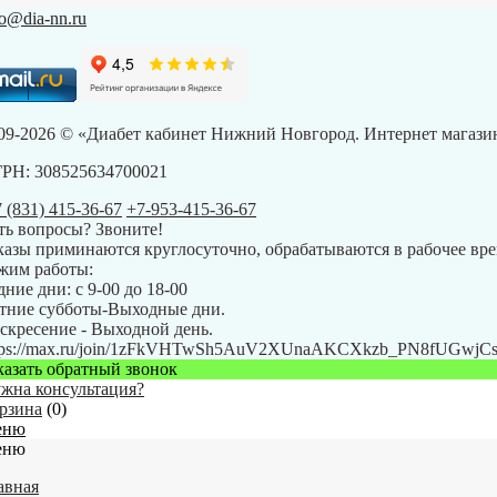
fo@dia-nn.ru
09-2026 © «Диабет кабинет Нижний Новгород. Интернет магазин
РН: 308525634700021
7 (831) 415-36-67
+7-953-415-36-67
ть вопросы? Звоните!
казы приминаются круглосуточно, обрабатываются в рабочее вре
жим работы:
дние дни: с 9-00 до 18-00
тние субботы-Выходные дни.
скресение - Выходной день.
tps://max.ru/join/1zFkVHTwSh5AuV2XUnaAKCXkzb_PN8fUGwj
казать обратный звонок
жна консультация?
рзина
(
0
)
еню
еню
авная