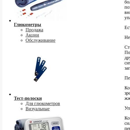
бо
по
вн
уп
Глюкометры
Ес
Продажа
Акции
Не
Обслуживание
Ст
По
др
си
за
Пе
Ко
зр
Тест-полоски
жж
Для глюкометров
Уп
Визуальные
Ко
си
пе