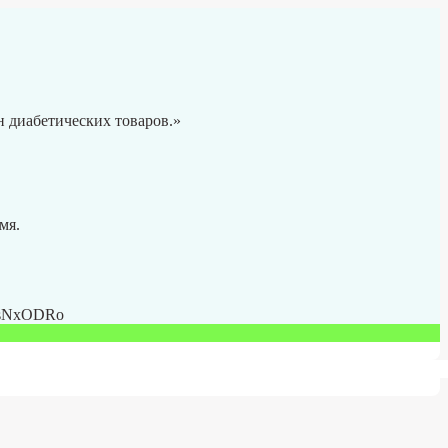
 диабетических товаров.»
мя.
CsNxODRo