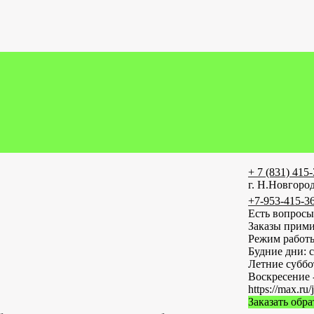
+ 7 (831) 415
г. Н.Новгород
+7-953-415-3
Есть вопросы
Заказы прими
Режим работ
Будние дни: с
Летние субб
Воскресение 
https://max
Заказать обр