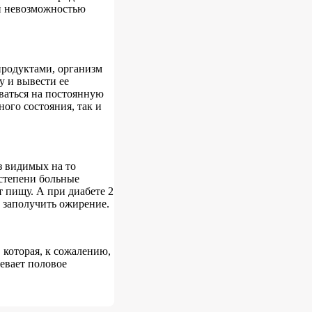
ой невозможностью
 продуктами, организм
у и вывести ее
ваться на постоянную
ного состояния, так и
ез видимых на то
 степени больные
 пищу. А при диабете 2
 заполучить ожирение.
 которая, к сожалению,
евает половое