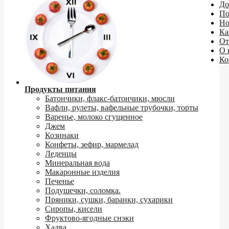
До
По
Но
Ка
От
О 
Ко
Продукты питания
Батончики, флакс-батончики, мюсли
Вафли, рулеты, вафельные трубочки, торты
Варенье, молоко сгущенное
Джем
Козинаки
Конфеты, зефир, мармелад
Леденцы
Минеральная вода
Макаронные изделия
Печенье
Подушечки, соломка.
Пряники, сушки, баранки, сухарики
Сиропы, кисели
Фруктово-ягодные снэки
Халва