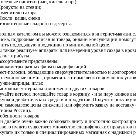
Полезные напитки (чаи, кисель и пр.);
Продукты на стевии;
Заменители сахара;
Мюсли, каши, снеки;
Безглютеновые сладости и десерты.
полным каталогом вы можете ознакомиться в интернет-магазин
иска, подробные описания товара, онлайн-консультации помогут
пить подходящую продукцию по минимальной цене.
 также реализуем аппараты для измерения уровня сахара в кров
угие атрибуты.
ассортименте представлены:
Глюкометры разных фирм и модификаций;
Тест-полоски, обладающие сверхчувствительностью и долгосроч
Инсулиновые помпы, применять которые легко в домашних услов
Ручки-шприцы, иглы;
Расходные материалы и множество других товаров.
учайте каталог, помещайте товар в корзину, - и за пару кликов в
купкой диабетических средств и продуктов. Получить покупку 
ри самовывозе цены снижены) или оформить заявку на доставку
гионы России).
обенности товаров
и диабете очень важно соблюдать диету и постоянно контролиро
рвого пункта существует множество специфических продуктов п
купать их только в специализированных магазинах с надежной 