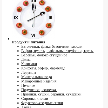
Продукты питания
Батончики, флакс-батончики, мюсли
Вафли, рулеты, вафельные трубочки, торты
Варенье, молоко сгущенное
Джем
Козинаки
Конфеты, зефир, мармелад
Леденцы
Минеральная вода
Макаронные изделия
Печенье
Подушечки, соломка.
Пряники, сушки, баранки, сухарики
Сиропы, кисели
Фруктово-ягодные снэки
Халва