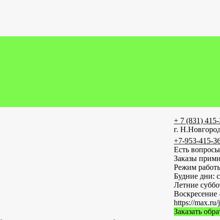
+ 7 (831) 415
г. Н.Новгород
+7-953-415-3
Есть вопросы
Заказы прими
Режим работ
Будние дни: с
Летние субб
Воскресение 
https://max
Заказать обр