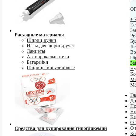
ОГ
+ 
Ес
За
Расходные материалы
Ре
Шприц-ручки
Бу
Иглы для шприц-ручек
Ле
Ланцеты
Во
Автопрокалыватели
ht
Батарейки
За
Шприцы инсулиновые
Ну
Ко
М
М
Гл
До
По
Но
Ка
От
О 
Средства для купирования гипогликемии
Ко