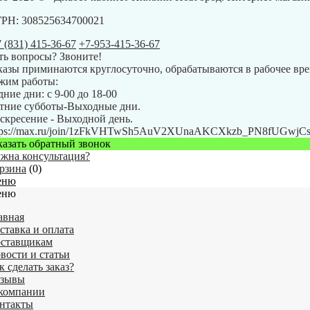
РН: 308525634700021
7 (831) 415-36-67
+7-953-415-36-67
ть вопросы? Звоните!
казы приминаются круглосуточно, обрабатываются в рабочее вре
жим работы:
дние дни: с 9-00 до 18-00
тние субботы-Выходные дни.
скресение - Выходной день.
tps://max.ru/join/1zFkVHTwSh5AuV2XUnaAKCXkzb_PN8fUGwj
казать обратный звонок
жна консультация?
рзина
(
0
)
еню
еню
авная
ставка и оплата
ставщикам
вости и статьи
к сделать заказ?
зывы
компании
нтакты