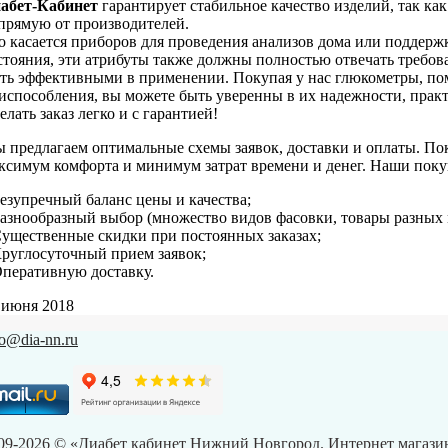
абет-Кабинет
гарантирует стабильное качество изделий, так ка
прямую от производителей.
о касается приборов для проведения анализов дома или поддер
стояния, эти атрибуты также должны полностью отвечать требов
ть эффективными в применении. Покупая у нас глюкометры, по
испособления, вы можете быть уверенны в их надежности, практ
елать заказ легко и с гарантией!
 предлагаем оптимальные схемы заявок, доставки и оплаты. Пок
ксимум комфорта и минимум затрат времени и денег. Наши поку
Безупречный баланс цены и качества;
Разнообразный выбор (множество видов фасовки, товары разных 
Существенные скидки при постоянных заказах;
Круглосуточный прием заявок;
Оперативную доставку.
 июня 2018
fo@dia-nn.ru
09-2026 © «Диабет кабинет Нижний Новгород. Интернет магазин