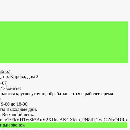
-36-67
, пр. Кирова, дом 2
6-67
? Звоните!
наются круглосуточно, обрабатываются в рабочее время.
ы:
 9-00 до 18-00
оты-Выходные дни.
- Выходной день.
.ru/join/1zFkVHTwSh5AuV2XUnaAKCXkzb_PN8fUGwjCsNxODRo
атный звонок