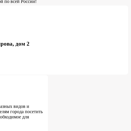
й по всей России!
рова, дом 2
разных видов и
елям города посетить
еобходимое для