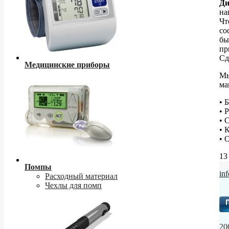
Ди
на
Чт
со
бы
пр
Сд
Медицинские приборы
Мы
ма
• 
• 
• 
• 
• 
13
Помпы
in
Расходный материал
Чехлы для помп
20