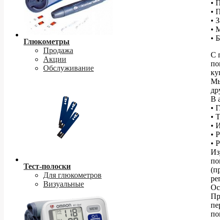
• 
• 
• 
• 
• 
Глюкометры
Продажа
С 
Акции
по
Обслуживание
ку
Мы
др
В 
• 
• 
• 
• 
• 
Из
по
Тест-полоски
(п
Для глюкометров
ре
Визуальные
Ос
Пр
пе
по