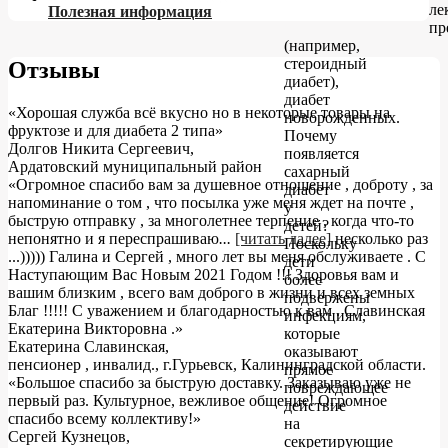
ле
Полезная информация
пр
(например,
стероидный
Отзывы
диабет),
диабет
«Хорошая служба всё вкусно но в некоторые товары на
новорожденных.
фруктозе и для диабета 2 типа»
Почему
Долгов Никита Сергеевич
,
появляется
Ардатовский муниципальный район
сахарный
«Огромное спасибо вам за душевное отношение , доброту , за
диабет
напоминание о том , что посылка уже меня ждет на почте ,
у
быструю отправку , за многолетнее терпение , когда что-то
детей?
непонятно и я переспрашиваю
...
[читать далее]
несколько раз
Поскольку
...))))) Галина и Сергей , много лет вы меня обслуживаете . С
дети
Наступающим Вас Новым 2021 Годом !!! Здоровья вам и
более
вашим близким , всего вам доброго в жизни и всех земных
подвержены
Благ !!!!! С уважением и благодарностью к вам . Славинская
инфекциям,
Екатерина Викторовна .
»
которые
Екатерина Славинская
,
оказывают
пенсионер , инвалид., г.Гурьевск, Калининградской области.
прямое
«Большое спасибо за быструю доставку. Заказываю уже не
повреждающее
первый раз. Культурное, вежливое общение! Огромное
действие
спасибо всему коллективу!»
на
Сергей Кузнецов
,
секретирующие