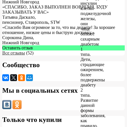
Нижний Новгород
инсулин
«СПАСИБО, ЗАКАЗ ВЫПОЛНЕН ВОВРЕМЯ, БУДУ
клетки
ЗАКАЗЫВАТЬ У ВАС»
поджелудочной
Татьяна Даскало
,
железы,
пенсионер, Ставрополь, STW
они
«Спасибо Вам огромное за то, что вы делаете! За хорошее
чаще
отношение, низкие цены и быструю доставку.»
болеют
Сорокина Дина
,
сахарным
Нижний Новгород
диабетом
Оставить отзыв
1
Все отзывы
(52)
типа.
Дети,
Сообщество
страдающие
ожирением,
более
подвержены
диабету
Мы в социальных сетях
2
типа.
Развитие
данной
формы
заболевания,
Только что купили
как
правило,