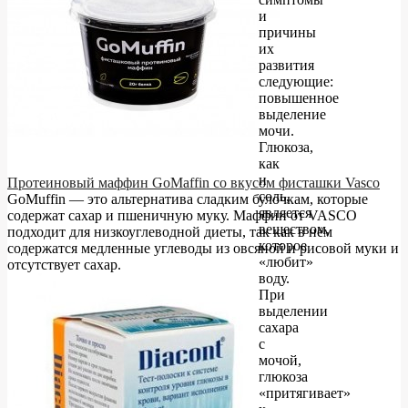
и
причины
их
развития
следующие:
повышенное
выделение
мочи.
Глюкоза,
как
и
Протеиновый маффин GoMaffin со вкусом фисташки Vasco
соль,
GoMuffin — это альтернатива сладким булочкам, которые
является
содержат сахар и пшеничную муку. Маффин от VASCO
веществом,
подходит для низкоуглеводной диеты, так как в нём
которое
содержатся медленные углеводы из овсяной и рисовой муки и
«любит»
отсутствует сахар.
воду.
При
выделении
сахара
с
мочой,
глюкоза
«притягивает»