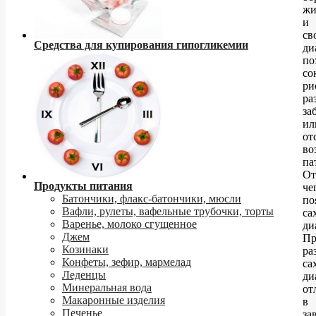
жи
и
св
Средства для купирования гипогликемии
ди
по
со
ри
ра
за
ил
от
во
па
От
Продукты питания
че
Батончики, флакс-батончики, мюсли
по
Вафли, рулеты, вафельные трубочки, торты
са
Варенье, молоко сгущенное
ди
Джем
Пр
Козинаки
ра
Конфеты, зефир, мармелад
са
Леденцы
ди
Минеральная вода
от
Макаронные изделия
в
Печенье
за