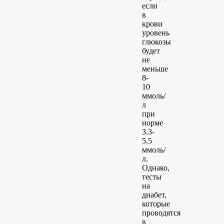
если
в
крови
уровень
глюкозы
будет
не
меньше
8-
10
ммоль/
л
при
норме
3.3-
5.5
ммоль/
л.
Однако,
тесты
на
диабет,
которые
проводятся
в