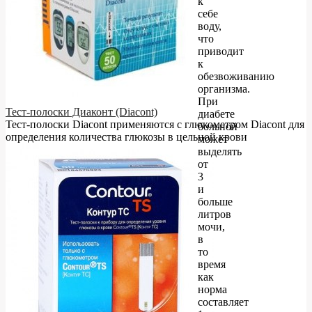
к
себе
воду,
что
приводит
к
обезвоживанию
организма.
При
Тест-полоски Диаконт (Diacont)
диабете
Тест-полоски Diacont применяются с глюкометром Diacont для
больной
определения количества глюкозы в цельной крови
может
выделять
от
3
и
больше
литров
мочи,
в
то
время
как
норма
составляет