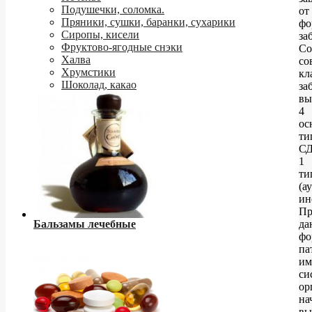
Подушечки, соломка.
от
Пряники, сушки, баранки, сухарики
фо
Сиропы, кисели
за
Фруктово-ягодные снэки
Со
Халва
со
Хрумстики
кл
Шоколад, какао
за
вы
4
ос
ти
СД
1
ти
(а
ин
П
Бальзамы лечебные
да
фо
па
им
си
ор
на
вы