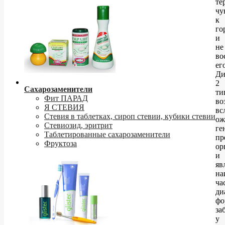
те
чу
к
го
и
не
во
ег
Ди
2
Сахарозаменители
ти
Фит ПАРАД
во
Я СТЕВИЯ
вс
Стевия в таблетках, сироп стевии, кубики стевии
ож
Стевиозид, эритрит
ге
Таблетированные сахарозаменители
пр
Фруктоза
ор
и
яв
на
ча
ди
фо
за
у