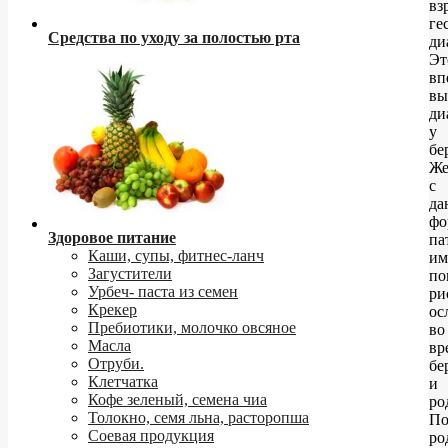
вз
ге
Средства по уходу за полостью рта
ди
Эт
вп
вы
ди
у
бе
Ж
с
да
фо
Здоровое питание
па
Каши, супы, фитнес-ланч
им
Загустители
по
Урбеч- паста из семен
ри
Крекер
ос
Пребиотики, молочко овсяное
во
Масла
вр
Отруби.
бе
Клетчатка
и
Кофе зеленый, семена чиа
ро
Толокно, семя льна, расторопша
По
Соевая продукция
ро