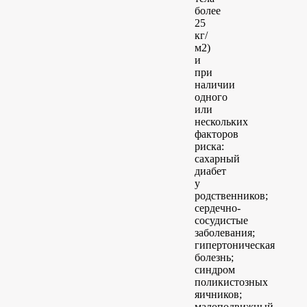
более
25
кг/
м2)
и
при
наличии
одного
или
нескольких
факторов
риска:
сахарный
диабет
у
родственников;
сердечно-
сосудистые
заболевания;
гипертоническая
болезнь;
синдром
поликистозных
яичников;
малоподвижный