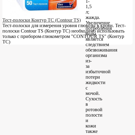
1-
1,5
л;
жажда.
Тест-полоски Контур ТС (Contour TS)
Увеличение
Тест-полоски для измерения уровня глюкозы в крови. Тест-
потребления
полоски Contour TS (Контур ТС) необходимо использовать
воды
только с прибором-глюкометром "CONTOUR TS" (Контур
является
ТС)
следствием
обезвоживания
организма
из-
за
избыточной
потери
жидкости
с
мочой.
Сухость
в
ротовой
полости
и
кожи
также