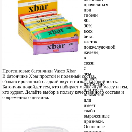
проявляться
при
гибели
80-
90%
всех
бета-
клеток
поджелудочной
железы,
в
связи
с
Протеиновые батончики Vasco Xbar
чем
В батончике Xbar простой и полезный состав,
диабет
сбалансированный сладкий вкус и низкая калорийность.
длительно
Батончик подойдет тем, кто набирает мышечную массу и тем,
протекает
кто худеет. Делайте выбор в пользу качественного состава и
незаметно
современного дизайна.
или
имеет
слабо
выраженные
признаки.
Основные
симптомы