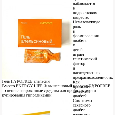
наблюдается
в
подростковом
возрасте.
Немаловажную
роль
в
формировании
диабета
у
детей
играет
генетический
фактор
и
наследственная
предрасположенность.
Гель HYPOFREE апельсин
Как
Вместо ENERGY LIFE ® вышел новый продукт HYPOFREE
проявляется
– cпециализированные средства для профилактики и
сахарный
купирования гипогликемии.
диабет?
Симптомы
сахарного
диабета
начинают