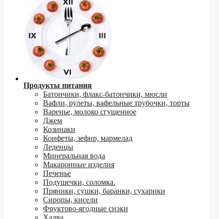
Продукты питания
Батончики, флакс-батончики, мюсли
Вафли, рулеты, вафельные трубочки, торты
Варенье, молоко сгущенное
Джем
Козинаки
Конфеты, зефир, мармелад
Леденцы
Минеральная вода
Макаронные изделия
Печенье
Подушечки, соломка.
Пряники, сушки, баранки, сухарики
Сиропы, кисели
Фруктово-ягодные снэки
Халва