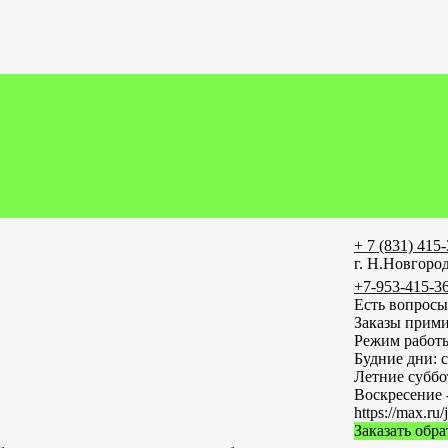
+ 7 (831) 415
г. Н.Новгород
+7-953-415-3
Есть вопросы
Заказы прими
Режим работ
Будние дни: с
Летние субб
Воскресение 
https://max
Заказать обр