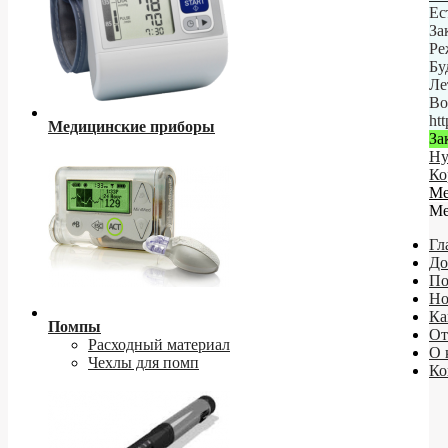
Ес
За
Ре
Бу
Ле
Во
ht
Медицинские приборы
За
Ну
Ко
М
М
Гл
До
По
Но
Ка
Помпы
От
Расходный материал
О 
Чехлы для помп
Ко