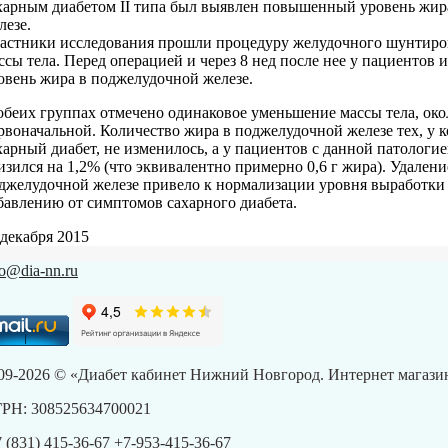
харным диабетом ІІ типа был выявлен повышенный уровень жир
лезе.
астники исследования прошли процедуру желудочного шунтиро
ссы тела. Перед операцией и через 8 нед после нее у пациентов 
овень жира в поджелудочной железе.
обеих группах отмечено одинаковое уменьшение массы тела, око
рвоначальной. Количество жира в поджелудочной железе тех, у 
харный диабет, не изменилось, а у пациентов с данной патологие
изился на 1,2% (что эквивалентно примерно 0,6 г жира). Удален
джелудочной железе привело к нормализации уровня выработки
бавлению от симптомов сахарного диабета.
 декабря 2015
fo@dia-nn.ru
09-2026 © «Диабет кабинет Нижний Новгород. Интернет магазин
РН: 308525634700021
7 (831) 415-36-67
+7-953-415-36-67