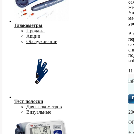
са
же
Уч
ма
ур
Глюкометры
Продажа
В 
Акции
пе
Обслуживание
са
сн
по
из
11
in
Тест-полоски
Для глюкометров
Визуальные
20
ОГ
+ 