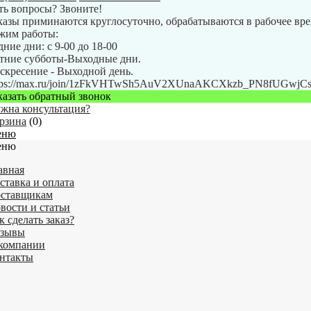
ть вопросы? Звоните!
казы приминаются круглосуточно, обрабатываются в рабочее вре
жим работы:
дние дни: с 9-00 до 18-00
тние субботы-Выходные дни.
скресение - Выходной день.
tps://max.ru/join/1zFkVHTwSh5AuV2XUnaAKCXkzb_PN8fUGwj
казать обратный звонок
жна консультация?
рзина
(
0
)
еню
еню
авная
ставка и оплата
ставщикам
вости и статьи
к сделать заказ?
зывы
компании
нтакты