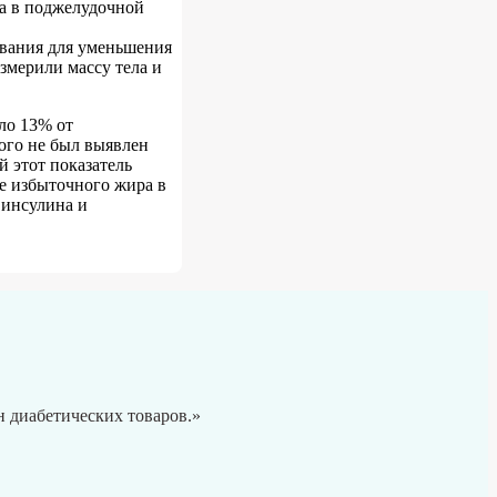
а в поджелудочной
вания для уменьшения
измерили массу тела и
ло 13% от
кого не был выявлен
й этот показатель
ие избыточного жира в
 инсулина и
 диабетических товаров.»