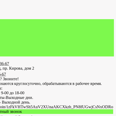
-36-67
, пр. Кирова, дом 2
6-67
? Звоните!
наются круглосуточно, обрабатываются в рабочее время.
ы:
 9-00 до 18-00
оты-Выходные дни.
- Выходной день.
.ru/join/1zFkVHTwSh5AuV2XUnaAKCXkzb_PN8fUGwjCsNxODRo
атный звонок