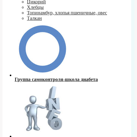
Цикорий
Хлебцы
Топинамбур, хлопья пшеничные, овес
Талкан
Группа самоконтроля-школа диабета