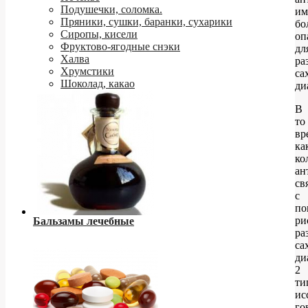
Подушечки, соломка.
им
Пряники, сушки, баранки, сухарики
бо
Сиропы, кисели
оп
Фруктово-ягодные снэки
дл
Халва
ра
Хрумстики
са
Шоколад, какао
ди
В
то
вр
ка
ко
ан
св
с
по
ри
Бальзамы лечебные
ра
са
ди
2
ти
ис
го