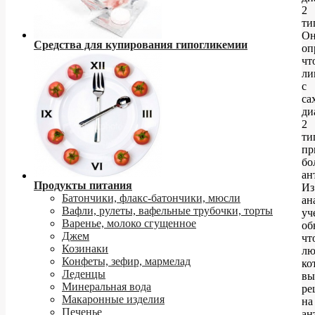
2
ти
О
Средства для купирования гипогликемии
оп
чт
ли
с
са
ди
2
ти
пр
бо
ан
Продукты питания
Из
Батончики, флакс-батончики, мюсли
ан
Вафли, рулеты, вафельные трубочки, торты
уч
Варенье, молоко сгущенное
об
Джем
чт
Козинаки
лю
Конфеты, зефир, мармелад
ко
Леденцы
вы
Минеральная вода
ре
Макаронные изделия
на
Печенье
ан