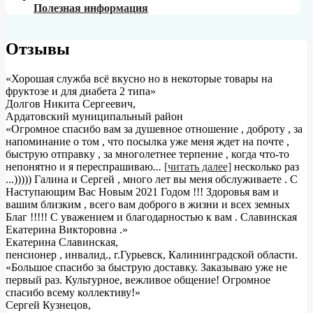
Полезная информация
Отзывы
«Хорошая служба всё вкусно но в некоторые товары на
фруктозе и для диабета 2 типа»
Долгов Никита Сергеевич
,
Ардатовский муниципальный район
«Огромное спасибо вам за душевное отношение , доброту , за
напоминание о том , что посылка уже меня ждет на почте ,
быструю отправку , за многолетнее терпение , когда что-то
непонятно и я переспрашиваю
...
[читать далее]
несколько раз
...))))) Галина и Сергей , много лет вы меня обслуживаете . С
Наступающим Вас Новым 2021 Годом !!! Здоровья вам и
вашим близким , всего вам доброго в жизни и всех земных
Благ !!!!! С уважением и благодарностью к вам . Славинская
Екатерина Викторовна .
»
Екатерина Славинская
,
пенсионер , инвалид., г.Гурьевск, Калининградской области.
«Большое спасибо за быструю доставку. Заказываю уже не
первый раз. Культурное, вежливое общение! Огромное
спасибо всему коллективу!»
Сергей Кузнецов
,