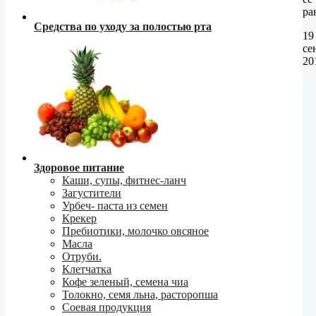
ра
Средства по уходу за полостью рта
19
се
20
Здоровое питание
Каши, супы, фитнес-ланч
Загустители
Урбеч- паста из семен
Крекер
Пребиотики, молочко овсяное
Масла
Отруби.
Клетчатка
Кофе зеленый, семена чиа
Толокно, семя льна, расторопша
Соевая продукция