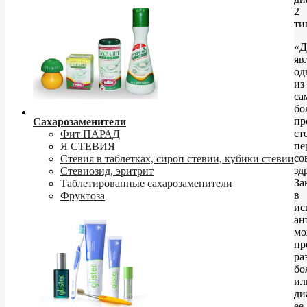
2
ти
«Д
яв
од
из
са
бо
пр
Сахарозаменители
ст
Фит ПАРАД
пе
Я СТЕВИЯ
со
Стевия в таблетках, сироп стевии, кубики стевии
зд
Стевиозид, эритрит
За
Таблетированные сахарозаменители
в
Фруктоза
ис
ан
мо
пр
ра
бо
ил
ди
ее