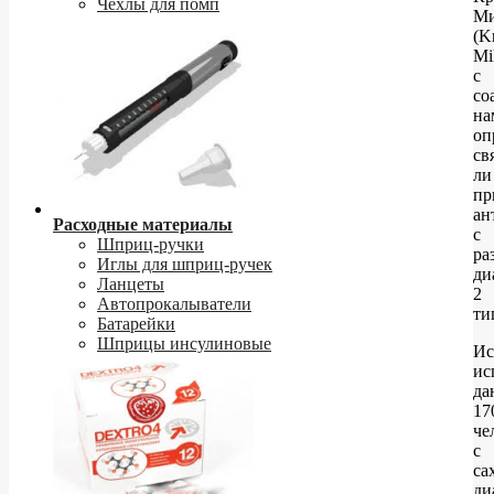
Чехлы для помп
Ми
(Kr
Mi
с
со
на
оп
св
ли
пр
ан
Расходные материалы
с
Шприц-ручки
ра
Иглы для шприц-ручек
ди
Ланцеты
2
Автопрокалыватели
ти
Батарейки
Шприцы инсулиновые
Ис
ис
да
17
че
с
са
ди