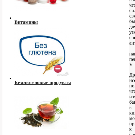
чт
си
св
бы
Витамины
дл
уз
сп
ан
—
на
пе
V.
Др
ис
Безглютеновые продукты
по
чт
из
ба
в
ки
мо
пр
к
сн