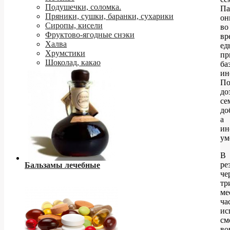
Подушечки, соломка.
Па
Пряники, сушки, баранки, сухарики
он
Сиропы, кисели
во
Фруктово-ягодные снэки
вр
Халва
ед
Хрумстики
пр
Шоколад, какао
ба
ин
По
до
се
до
а
ин
ум
В
ре
Бальзамы лечебные
че
тр
ме
ча
ис
см
во