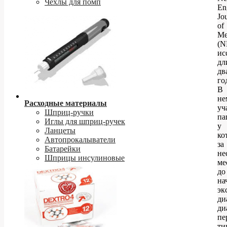
Чехлы для помп
En
Jo
of
Me
(N
ис
дл
дв
го
В
не
Расходные материалы
уч
Шприц-ручки
па
Иглы для шприц-ручек
у
Ланцеты
ко
Автопрокалыватели
за
Батарейки
не
Шприцы инсулиновые
ме
до
на
эк
ди
ди
пе
ти