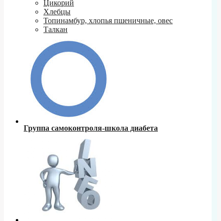
Цикорий
Хлебцы
Топинамбур, хлопья пшеничные, овес
Талкан
Группа самоконтроля-школа диабета