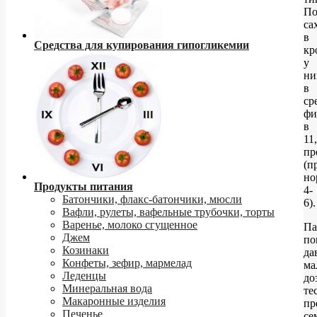
По
са
в
Средства для купирования гипогликемии
кр
у
ни
в
ср
фи
в
11
пр
(п
но
Продукты питания
4-
Батончики, флакс-батончики, мюсли
6).
Вафли, рулеты, вафельные трубочки, торты
Варенье, молоко сгущенное
Па
Джем
по
Козинаки
да
Конфеты, зефир, мармелад
ма
Леденцы
до
Минеральная вода
те
Макаронные изделия
пр
Печенье
се