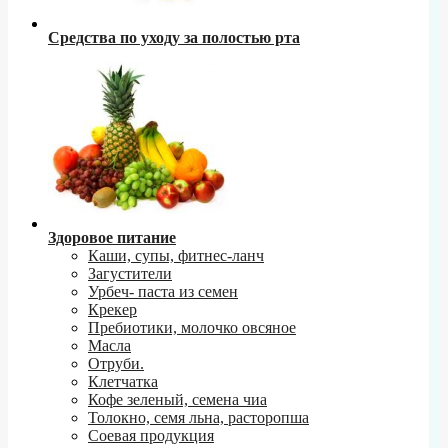
Средства по уходу за полостью рта
Здоровое питание
Каши, супы, фитнес-ланч
Загустители
Урбеч- паста из семен
Крекер
Пребиотики, молочко овсяное
Масла
Отруби.
Клетчатка
Кофе зеленый, семена чиа
Толокно, семя льна, расторопша
Соевая продукция