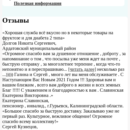
Полезная информация
Отзывы
«Хорошая служба всё вкусно но в некоторые товары на
фруктозе и для диабета 2 типа»
Долгов Никита Сергеевич
,
Ардатовский муниципальный район
«Огромное спасибо вам за душевное отношение , доброту , за
напоминание о том , что посылка уже меня ждет на почте ,
быструю отправку , за многолетнее терпение , когда что-то
непонятно и я переспрашиваю
...
[читать далее]
несколько раз
...))))) Галина и Сергей , много лет вы меня обслуживаете . С
Наступающим Вас Новым 2021 Годом !!! Здоровья вам и
вашим близким , всего вам доброго в жизни и всех земных
Благ !!!!! С уважением и благодарностью к вам . Славинская
Екатерина Викторовна .
»
Екатерина Славинская
,
пенсионер , инвалид., г.Гурьевск, Калининградской области.
«Большое спасибо за быструю доставку. Заказываю уже не
первый раз. Культурное, вежливое общение! Огромное
спасибо всему коллективу!»
Сергей Кузнецов
,