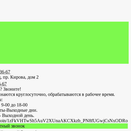
-36-67
, пр. Кирова, дом 2
6-67
? Звоните!
наются круглосуточно, обрабатываются в рабочее время.
ы:
 9-00 до 18-00
оты-Выходные дни.
- Выходной день.
.ru/join/1zFkVHTwSh5AuV2XUnaAKCXkzb_PN8fUGwjCsNxODRo
атный звонок