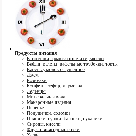
Продукты питания
Батончики, флакс-батончики, мюсли
Вафли, рулеты, вафельные трубочки, торты
Варенье, молоко сгущенное
Джем
Козинаки
Конфеты, зефир, мармелад
Леденцы
Минеральная вода
Макаронные изделия
Печенье
Подушечки, соломка.
Пряники, сушки, баранки, сухарики
Сиропы, кисели
Фруктово-ягодные снэки
Халва