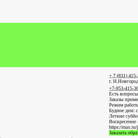
+ 7 (831) 415
г. Н.Новгород
+7-953-415-3
Есть вопросы
Заказы прими
Режим работ
Будние дни: с
Летние субб
Воскресение 
https://max
Заказать обр