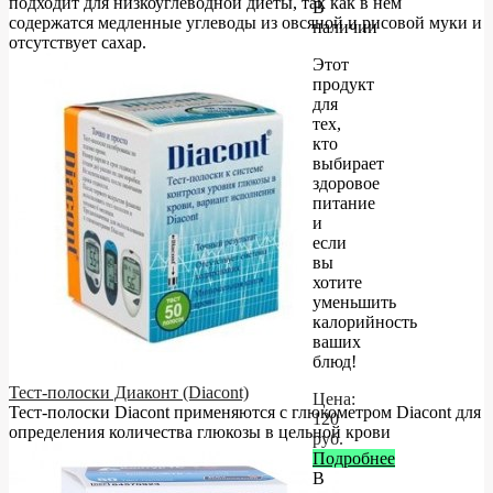
подходит для низкоуглеводной диеты, так как в нём
В
содержатся медленные углеводы из овсяной и рисовой муки и
наличии
отсутствует сахар.
Этот
продукт
для
тех,
кто
выбирает
здоровое
питание
и
если
вы
хотите
уменьшить
калорийность
ваших
блюд!
Тест-полоски Диаконт (Diacont)
Цена:
Тест-полоски Diacont применяются с глюкометром Diacont для
120
определения количества глюкозы в цельной крови
руб.
Подробнее
В