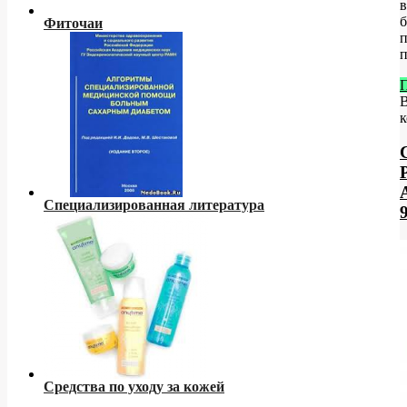
в
б
Фиточаи
п
к
Специализированная литература
Средства по уходу за кожей