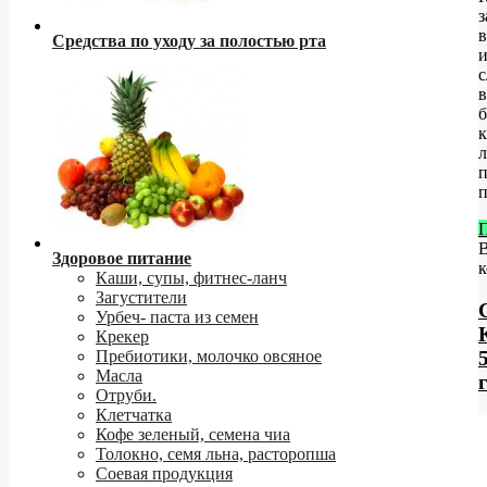
з
в
Средства по уходу за полостью рта
и
с
в
б
к
п
Здоровое питание
к
Каши, супы, фитнес-ланч
Загустители
Урбеч- паста из семен
Крекер
Пребиотики, молочко овсяное
Масла
Отруби.
Клетчатка
Кофе зеленый, семена чиа
Толокно, семя льна, расторопша
Соевая продукция