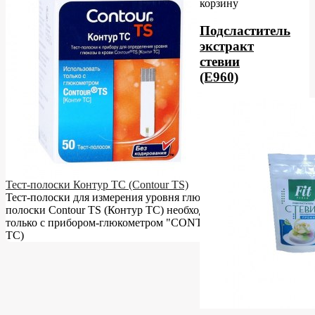
корзину
Подсластитель
экстракт
стевии
(E960)
Тест-полоски Контур ТС (Contour TS)
Тест-полоски для измерения уровня глюкозы в крови. Тест-
полоски Contour TS (Контур ТС) необходимо использовать
только с прибором-глюкометром "CONTOUR TS" (Контур
ТС)