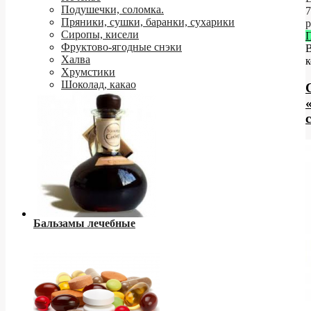
Подушечки, соломка.
7
Пряники, сушки, баранки, сухарики
р
Сиропы, кисели
Фруктово-ягодные снэки
Халва
к
Хрумстики
Шоколад, какао
Бальзамы лечебные