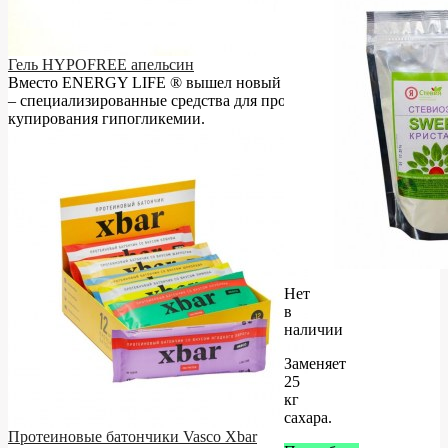
Гель HYPOFREE апельсин
Вместо ENERGY LIFE ® вышел новый продукт HYPOFREE
– cпециализированные средства для профилактики и
купирования гипогликемии.
Нет
в
наличии
Заменяет
25
кг
сахара.
Протеиновые батончики Vasco Xbar