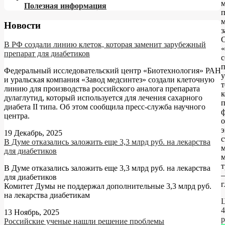
Полезная информация
п
Новости
з
В РФ создали линию клеток, которая заменит зарубежный
препарат для диабетиков
с
Федеральный исследовательский центр «Биотехнология» РАН
и уральская компания «Завод медсинтез» создали клеточную
т
линию для производства российского аналога препарата
к
дулаглутид, который используется для лечения сахарного
п
диабета II типа. Об этом сообщила пресс-служба научного
центра.
о
э
19 Декабрь, 2025
с
В Думе отказались заложить еще 3,3 млрд руб. на лекарства
для диабетиков
т
В Думе отказались заложить еще 3,3 млрд руб. на лекарства
для диабетиков
г
Комитет Думы не поддержал дополнительные 3,3 млрд руб.
на лекарства диабетикам
Ц
4
13 Ноябрь, 2025
р
Российские ученые нашли решение проблемы