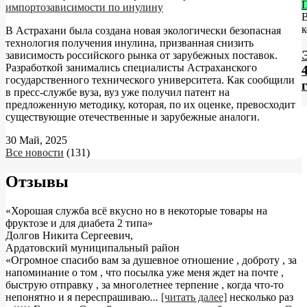
импортозависимости по инулину
к
В Астрахани была создана новая экологически безопасная
технология получения инулина, призванная снизить
зависимость российского рынка от зарубежных поставок.
Разработкой занимались специалисты Астраханского
государственного технического университета. Как сообщили
в пресс-службе вуза, вуз уже получил патент на
предложенную методику, которая, по их оценке, превосходит
существующие отечественные и зарубежные аналоги.
30 Май, 2025
Все новости
(131)
Отзывы
«Хорошая служба всё вкусно но в некоторые товары на
фруктозе и для диабета 2 типа»
Долгов Никита Сергеевич
,
Ардатовский муниципальный район
«Огромное спасибо вам за душевное отношение , доброту , за
напоминание о том , что посылка уже меня ждет на почте ,
быструю отправку , за многолетнее терпение , когда что-то
непонятно и я переспрашиваю
...
[читать далее]
несколько раз