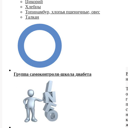
Цикорий
Хлебцы
Топинамбур, хлопья пшеничные, овес
Талкан
Группа самоконтроля-школа диабета
Т
о
г
п
с
н
к
ж