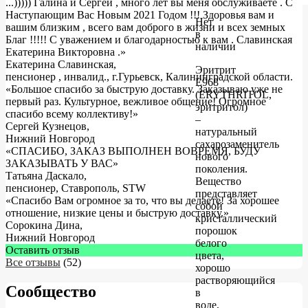
...))))) Галина и Сергей , много лет вы меня обслуживаете . С
Наступающим Вас Новым 2021 Годом !!! Здоровья вам и
Нет
вашим близким , всего вам доброго в жизни и всех земных
в
Благ !!!!! С уважением и благодарностью к вам . Славинская
наличии
Екатерина Викторовна .
»
Екатерина Славинская
,
Эритрит
пенсионер , инвалид., г.Гурьевск, Калининградской области.
Е968
«Большое спасибо за быструю доставку. Заказываю уже не
(ERYTHRITOL,
первый раз. Культурное, вежливое общение! Огромное
эритритол)
спасибо всему коллективу!»
–
Сергей Кузнецов
,
натуральный
Нижний Новгород
сахарозаменитель
«СПАСИБО, ЗАКАЗ ВЫПОЛНЕН ВОВРЕМЯ, БУДУ
нового
ЗАКАЗЫВАТЬ У ВАС»
поколения.
Татьяна Даскало
,
Вещество
пенсионер, Ставрополь, STW
представляет
«Спасибо Вам огромное за то, что вы делаете! За хорошее
собой
отношение, низкие цены и быструю доставку.»
кристаллический
Сорокина Дина
,
порошок
Нижний Новгород
белого
Оставить отзыв
цвета,
Все отзывы
(52)
хорошо
растворяющийся
Сообщество
в
воде,