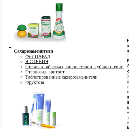
в
Сахарозаменители
Фит ПАРАД
Р
Я СТЕВИЯ
Стевия в таблетках, сироп стевии, кубики стевии
-
Стевиозид, эритрит
Таблетированные сахарозаменители
я
Фруктоза
и
в
м
э
с
К