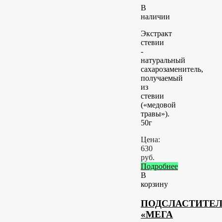
В
наличии
Экстракт
стевии
-
натуральный
сахарозаменитель,
получаемый
из
стевии
(«медовой
травы»).
50г
Цена:
630
руб.
Подробнее
В
корзину
ПОДСЛАСТИТЕ
«МЕГА