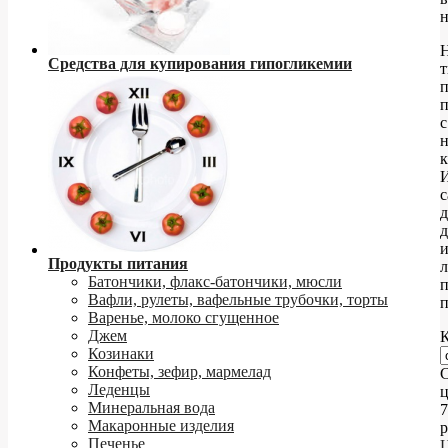
Средства для купирования гипогликемии
п
с
н
к
с
д
д
Продукты питания
л
Батончики, флакс-батончики, мюсли
п
Вафли, рулеты, вафельные трубочки, торты
п
Варенье, молоко сгущенное
Джем
К
Козинаки
Конфеты, зефир, мармелад
С
Леденцы
ц
Минеральная вода
7
Макаронные изделия
р
Печенье
Ц