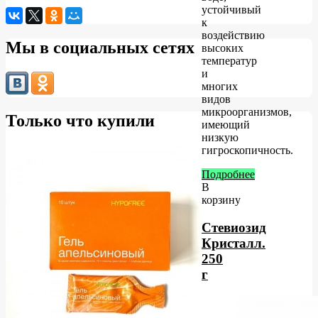
устойчивый
к
воздействию
Мы в социальных сетях
высоких
температур
и
многих
видов
микроорганизмов,
Только что купили
имеющий
низкую
гигроскопичность.
Подробнее
В
корзину
Стевиозид
Кристалл.
250
г