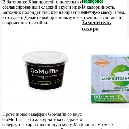
Подробнее
В батончике Xbar простой и полезный состав,
В
сбалансированный сладкий вкус и низкая калорийность.
корзину
Батончик подойдет тем, кто набирает мышечную массу и тем,
кто худеет. Делайте выбор в пользу качественного состава и
Заменитель
современного дизайна.
сахара
Протеиновый маффин GoMaffin со вкусом фисташки Vasco
GoMuffin — это альтернатива сладким булочкам, которые
содержат сахар и пшеничную муку. Маффин от VASCO