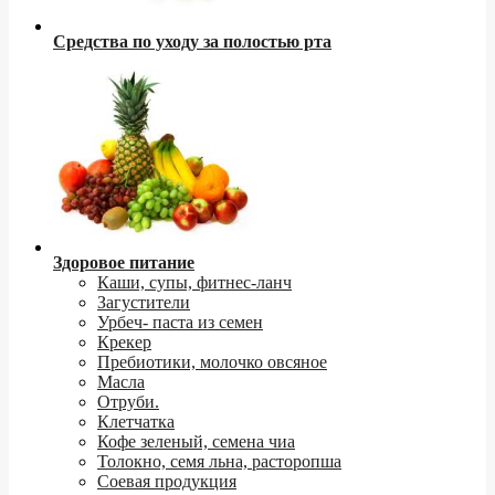
Средства по уходу за полостью рта
Здоровое питание
Каши, супы, фитнес-ланч
Загустители
Урбеч- паста из семен
Крекер
Пребиотики, молочко овсяное
Масла
Отруби.
Клетчатка
Кофе зеленый, семена чиа
Толокно, семя льна, расторопша
Соевая продукция