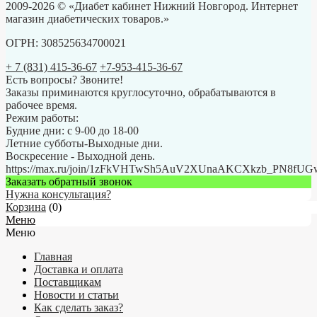
2009-2026 © «Диабет кабинет Нижний Новгород. Интернет
магазин диабетических товаров.»
ОГРН: 308525634700021
+ 7 (831) 415-36-67
+7-953-415-36-67
Есть вопросы? Звоните!
Заказы приминаются круглосуточно, обрабатываются в
рабочее время.
Режим работы:
Будние дни: с 9-00 до 18-00
Летние субботы-Выходные дни.
Воскресение - Выходной день.
https://max.ru/join/1zFkVHTwSh5AuV2XUnaAKCXkzb_PN8fU
Заказать обратный звонок
Нужна консультация?
Корзина
(
0
)
Меню
Меню
Главная
Доставка и оплата
Поставщикам
Новости и статьи
Как сделать заказ?