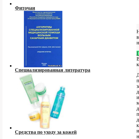
Фиточаи
в
к
Специализированная литература
Д
п
з
д
и
м
д
п
д
к
Средства по уходу за кожей
н