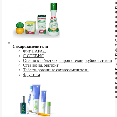
д
к
д
д
д
в
д
С
с
Сахарозаменители
ф
Фит ПАРАД
к
Я СТЕВИЯ
с
Стевия в таблетках, сироп стевии, кубики стевии
з
Стевиозид, эритрит
к
Таблетированные сахарозаменители
д
Фруктоза
к
д