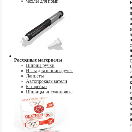
Чехлы для помп
д
в
д
с
н
и
Расходные материалы
Шприц-ручки
Иглы для шприц-ручек
Ланцеты
Автопрокалыватели
к
Батарейки
Шприцы инсулиновые
т
к
в
с