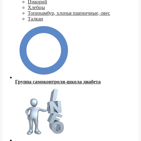
Цикорий
Хлебцы
Топинамбур, хлопья пшеничные, овес
Талкан
Группа самоконтроля-школа диабета