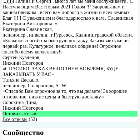
...))))) Галина и Сергей , много лет вы меня обслуживаете . С
Наступающим Вас Новым 2021 Годом !!! Здоровья вам и
вашим близким , всего вам доброго в жизни и всех земных
Благ !!!!! С уважением и благодарностью к вам . Славинская
Екатерина Викторовна .
»
Екатерина Славинская
,
пенсионер , инвалид., г.Гурьевск, Калининградской области.
«Большое спасибо за быструю доставку. Заказываю уже не
первый раз. Культурное, вежливое общение! Огромное
спасибо всему коллективу!»
Сергей Кузнецов
,
Нижний Новгород
«СПАСИБО, ЗАКАЗ ВЫПОЛНЕН ВОВРЕМЯ, БУДУ
ЗАКАЗЫВАТЬ У ВАС»
Татьяна Даскало
,
пенсионер, Ставрополь, STW
«Спасибо Вам огромное за то, что вы делаете! За хорошее
отношение, низкие цены и быструю доставку.»
Сорокина Дина
,
Нижний Новгород
Оставить отзыв
Все отзывы
(52)
Сообщество