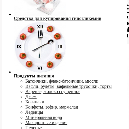
Средства для купирования гипогликемии
Продукты питания
Батончики, флакс-батончики, мюсли
Вафли, рулеты, вафельные трубочки, торты
Варенье, молоко сгущенное
Джем
Козинаки
Конфеты, зефир, мармелад
Леденцы
Минеральная вода
Макаронные изделия
Печенье