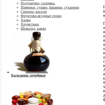
Подушечки, соломка.
Пряники, сушки, баранки, сухарики
в
Сиропы, кисели
Фруктово-ягодные снэки
Халва
П
Хрумстики
а
Шоколад, какао
п
и
н
о
в
а
Бальзамы лечебные
к
в
д
ф