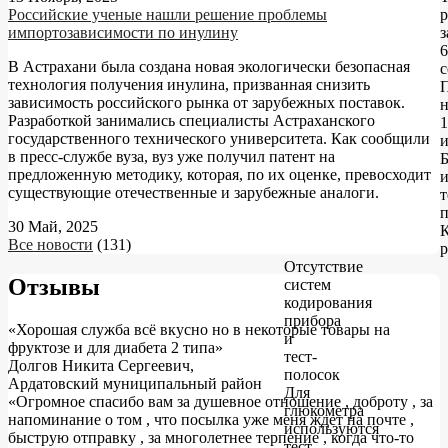
Российские ученые нашли решение проблемы
р
импортозависимости по инулину
з
6
В Астрахани была создана новая экологически безопасная
с
технология получения инулина, призванная снизить
зависимость российского рынка от зарубежных поставок.
н
Разработкой занимались специалисты Астраханского
1
государственного технического университета. Как сообщили
в пресс-службе вуза, вуз уже получил патент на
Б
предложенную методику, которая, по их оценке, превосходит
и
существующие отечественные и зарубежные аналоги.
т
30 Май, 2025
Все новости
(131)
р
Отсутствие
Отзывы
систем
кодирования
прибора
«Хорошая служба всё вкусно но в некоторые товары на
и
фруктозе и для диабета 2 типа»
тест-
Долгов Никита Сергеевич
,
полосок
Ардатовский муниципальный район
Для
«Огромное спасибо вам за душевное отношение , доброту , за
глюкометра
напоминание о том , что посылка уже меня ждет на почте ,
используются
быструю отправку , за многолетнее терпение , когда что-то
тест-