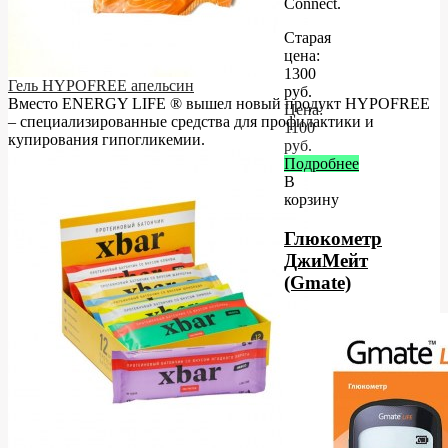
Connect.
Старая
цена:
1300
Гель HYPOFREE апельсин
руб.
Вместо ENERGY LIFE ® вышел новый продукт HYPOFREE
Цена:
– cпециализированные средства для профилактики и
1100
купирования гипогликемии.
руб.
Подробнее
В
корзину
Глюкометр
ДжиМейт
(Gmate)