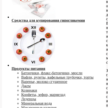
в
в
д
с
Средства для купирования гипогликемии
к
с
с
Продукты питания
З
Батончики, флакс-батончики, мюсли
Вафли, рулеты, вафельные трубочки, торты
н
Варенье, молоко сгущенное
Джем
с
Козинаки
Конфеты, зефир, мармелад
с
Леденцы
Минеральная вода
п
Макаронные изделия