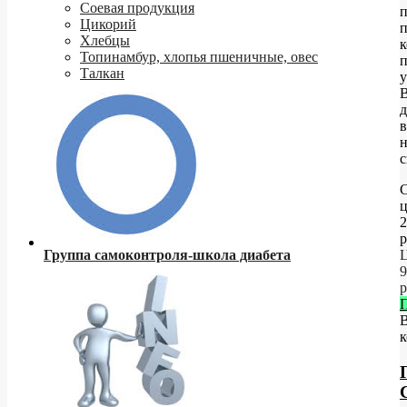
Соевая продукция
п
Цикорий
п
Хлебцы
Топинамбур, хлопья пшеничные, овес
п
Талкан
у
д
в
с
С
ц
2
р
Группа самоконтроля-школа диабета
Ц
9
р
к