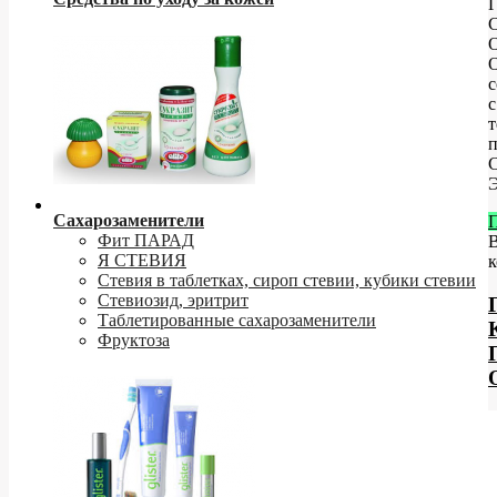
С
O
с
т
С
Э
Сахарозаменители
Фит ПАРАД
Я СТЕВИЯ
к
Стевия в таблетках, сироп стевии, кубики стевии
Стевиозид, эритрит
Таблетированные сахарозаменители
Фруктоза