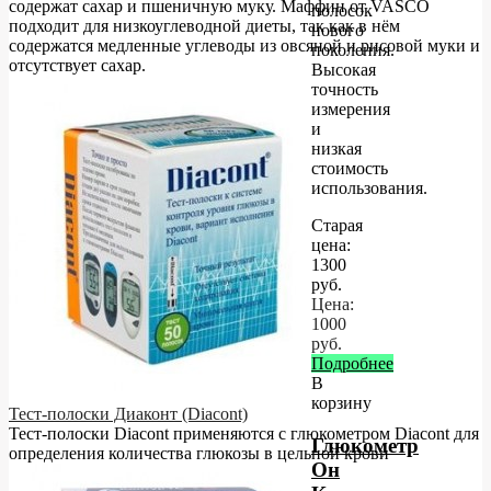
содержат сахар и пшеничную муку. Маффин от VASCO
полосок
подходит для низкоуглеводной диеты, так как в нём
нового
содержатся медленные углеводы из овсяной и рисовой муки и
поколения.
отсутствует сахар.
Высокая
точность
измерения
и
низкая
стоимость
использования.
Старая
цена:
1300
руб.
Цена:
1000
руб.
Подробнее
В
корзину
Тест-полоски Диаконт (Diacont)
Тест-полоски Diacont применяются с глюкометром Diacont для
Глюкометр
определения количества глюкозы в цельной крови
Он