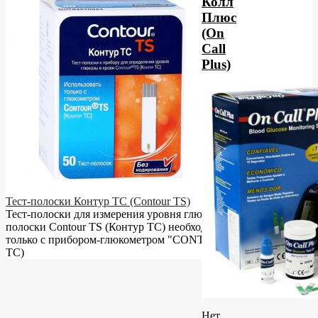
Колл
Плюс
(On
Call
Plus)
Тест-полоски Контур ТС (Contour TS)
Тест-полоски для измерения уровня глюкозы в крови. Тест-
полоски Contour TS (Контур ТС) необходимо использовать
только с прибором-глюкометром "CONTOUR TS" (Контур
ТС)
Нет