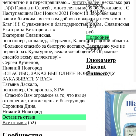
непонятно и я переспрашиваю
...
[читать далее]
несколько раз
полоски
...))))) Галина и Сергей , много лет вы меня обслуживаете . С
Спутник.
Наступающим Вас Новым 2021 Годом !!! Здоровья вам и
вашим близким , всего вам доброго в жизни и всех земных
Цена:
Благ !!!!! С уважением и благодарностью к вам . Славинская
1050
Екатерина Викторовна .
»
руб.
Екатерина Славинская
,
Подробнее
пенсионер , инвалид., г.Гурьевск, Калининградской области.
В
«Большое спасибо за быструю доставку. Заказываю уже не
корзину
первый раз. Культурное, вежливое общение! Огромное
спасибо всему коллективу!»
Глюкометр
Сергей Кузнецов
,
Diacont
Нижний Новгород
Connect
«СПАСИБО, ЗАКАЗ ВЫПОЛНЕН ВОВРЕМЯ, БУДУ
ЗАКАЗЫВАТЬ У ВАС»
Татьяна Даскало
,
пенсионер, Ставрополь, STW
«Спасибо Вам огромное за то, что вы делаете! За хорошее
отношение, низкие цены и быструю доставку.»
Сорокина Дина
,
Нижний Новгород
Оставить отзыв
Все отзывы
(52)
Сообщество