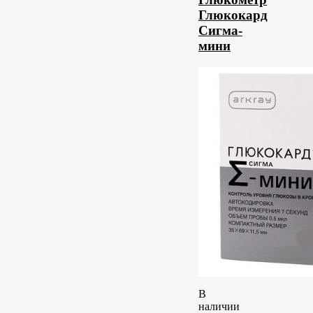
Глюкокард
Сигма-
мини
В
наличии