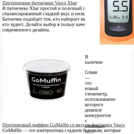
Протеиновые батончики Vasco Xbar
В батончике Xbar простой и полезный состав,
сбалансированный сладкий вкус и низкая калорийность.
Батончик подойдет тем, кто набирает мышечную массу и тем,
кто худеет. Делайте выбор в пользу качественного состава и
современного дизайна.
В
наличии
Gmate
—
это
новый
глюкометр,
использование
которого
дешевле
конкурентов
с
Протеиновый маффин GoMaffin со вкусом фисташки Vasco
помощью
GoMuffin — это альтернатива сладким булочкам, которые
тест-