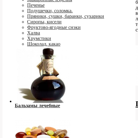
Печенье
д
Подушечки, соломка.
в
Пряники, сушки, баранки, сухарики
Сиропы, кисели
т
Фруктово-ягодные снэки
с
Халва
Хрумстики
Шоколад, какао
Бальзамы лечебные