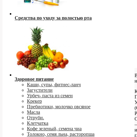
Средства по уходу за полостью рта
Здоровое питание
Каши, супы, фитнес-ланч
Загустители
Урбеч- паста из семен
Крекер
Пребиотики, молочко овсяное
(
Масла
P
Отруби.
O
Клетчатка
–
Кофе зеленый, семена чиа
Толокно, семя льна, расторопша