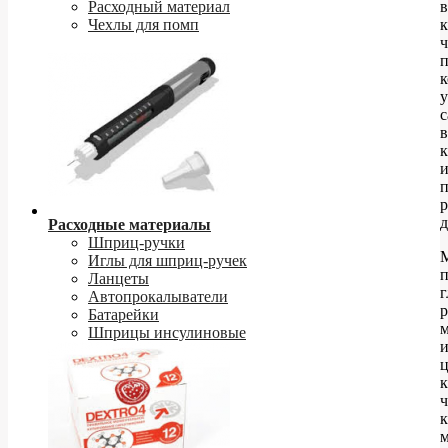
в
Расходный материал
к
Чехлы для помп
ч
п
к
у
с
в
п
р
д
Расходные материалы
Шприц-ручки
Иглы для шприц-ручек
п
Ланцеты
Автопрокалыватели
Батарейки
Шприцы инсулиновые
к