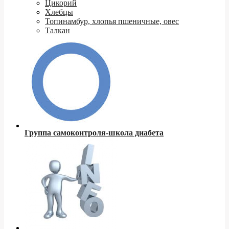
Цикорий
Хлебцы
Топинамбур, хлопья пшеничные, овес
Талкан
Группа самоконтроля-школа диабета