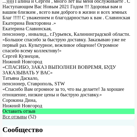
...))))) Галина и Сергей , много лет вы меня обслуживаете . С
Наступающим Вас Новым 2021 Годом !!! Здоровья вам и
вашим близким , всего вам доброго в жизни и всех земных
Благ !!!!! С уважением и благодарностью к вам . Славинская
Екатерина Викторовна .
»
Екатерина Славинская
,
пенсионер , инвалид., г.Гурьевск, Калининградской области.
«Большое спасибо за быструю доставку. Заказываю уже не
первый раз. Культурное, вежливое общение! Огромное
спасибо всему коллективу!»
Сергей Кузнецов
,
Нижний Новгород
«СПАСИБО, ЗАКАЗ ВЫПОЛНЕН ВОВРЕМЯ, БУДУ
ЗАКАЗЫВАТЬ У ВАС»
Татьяна Даскало
,
пенсионер, Ставрополь, STW
«Спасибо Вам огромное за то, что вы делаете! За хорошее
отношение, низкие цены и быструю доставку.»
Сорокина Дина
,
Нижний Новгород
Оставить отзыв
Все отзывы
(52)
Сообщество