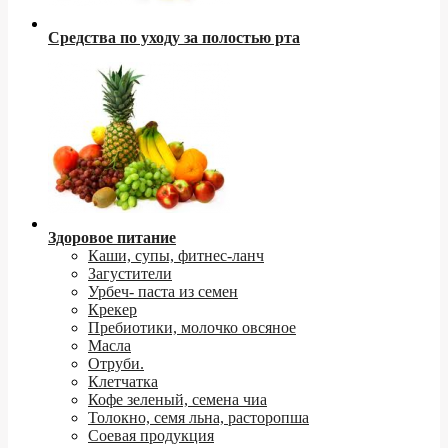
Средства по уходу за полостью рта
Здоровое питание
Каши, супы, фитнес-ланч
Загустители
Урбеч- паста из семен
Крекер
Пребиотики, молочко овсяное
Масла
Отруби.
Клетчатка
Кофе зеленый, семена чиа
Толокно, семя льна, расторопша
Соевая продукция