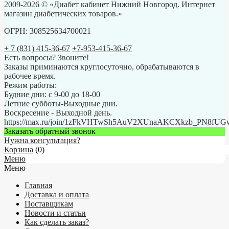
2009-2026 © «Диабет кабинет Нижний Новгород. Интернет
магазин диабетических товаров.»
ОГРН: 308525634700021
+ 7 (831) 415-36-67
+7-953-415-36-67
Есть вопросы? Звоните!
Заказы приминаются круглосуточно, обрабатываются в
рабочее время.
Режим работы:
Будние дни: с 9-00 до 18-00
Летние субботы-Выходные дни.
Воскресение - Выходной день.
https://max.ru/join/1zFkVHTwSh5AuV2XUnaAKCXkzb_PN8fU
Заказать обратный звонок
Нужна консультация?
Корзина
(
0
)
Меню
Меню
Главная
Доставка и оплата
Поставщикам
Новости и статьи
Как сделать заказ?