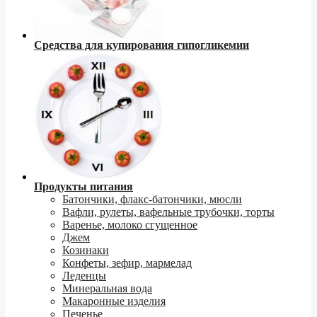
Средства для купирования гипогликемии
Продукты питания
Батончики, флакс-батончики, мюсли
Вафли, рулеты, вафельные трубочки, торты
Варенье, молоко сгущенное
Джем
Козинаки
Конфеты, зефир, мармелад
Леденцы
Минеральная вода
Макаронные изделия
Печенье