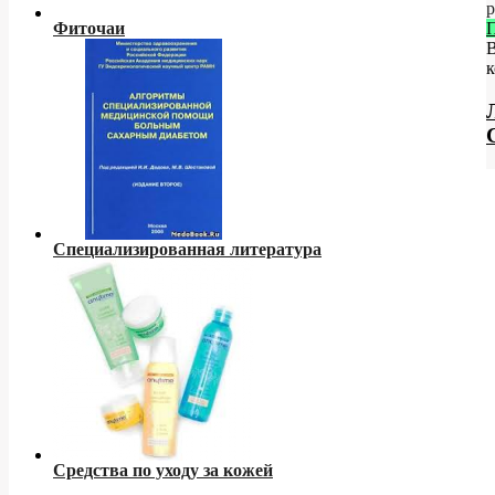
р
Фиточаи
к
Специализированная литература
Средства по уходу за кожей