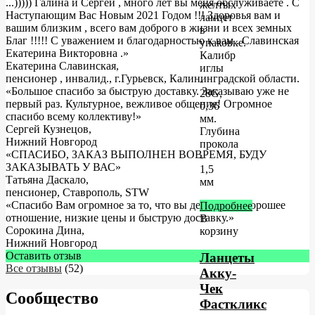
...))))) Галина и Сергей , много лет вы меня обслуживаете . С
желтых
Наступающим Вас Новым 2021 Годом !!! Здоровья вам и
ланцет
вашим близким , всего вам доброго в жизни и всех земных
в
Благ !!!!! С уважением и благодарностью к вам . Славинская
упаковке.
Екатерина Викторовна .
»
Калибр
Екатерина Славинская
,
иглы
пенсионер , инвалид., г.Гурьевск, Калининградской области.
-
«Большое спасибо за быструю доставку. Заказываю уже не
28G,
первый раз. Культурное, вежливое общение! Огромное
0,36
спасибо всему коллективу!»
мм.
Сергей Кузнецов
,
Глубина
Нижний Новгород
прокола
«СПАСИБО, ЗАКАЗ ВЫПОЛНЕН ВОВРЕМЯ, БУДУ
-
ЗАКАЗЫВАТЬ У ВАС»
1,5
Татьяна Даскало
,
мм
пенсионер, Ставрополь, STW
«Спасибо Вам огромное за то, что вы делаете! За хорошее
Подробнее
отношение, низкие цены и быструю доставку.»
В
Сорокина Дина
,
корзину
Нижний Новгород
Оставить отзыв
Ланцеты
Все отзывы
(52)
Акку-
Чек
Сообщество
Фасткликс