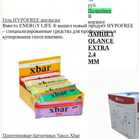
руб.
Подробнее
В
Гель HYPOFREE апельсин
корзину
Вместо ENERGY LIFE ® вышел новый продукт HYPOFREE
– cпециализированные средства для профилактики и
ЛАНЦЕТ
купирования гипогликемии.
QLANCE
EXTRA
2,4
ММ
Протеиновые батончики Vasco Xbar