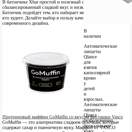
В батончике Xbar простой и полезный состав,
сбалансированный сладкий вкус и низкая калорийность.
Батончик подойдет тем, кто набирает мышечную массу и тем,
кто худеет. Делайте выбор в пользу качественного состава и
современного дизайна.
В
наличии
Автоматические
ланцеты
Qlance
для
взятия
капиллярной
крови
у
детей
и
взрослых.
Автоматические
ланцеты
Qlance
Протеиновый маффин GoMaffin со вкусом фисташки Vasco
безболезненно
GoMuffin — это альтернатива сладким булочкам, которые
прокалывают
содержат сахар и пшеничную муку. Маффин от VASCO
кожу