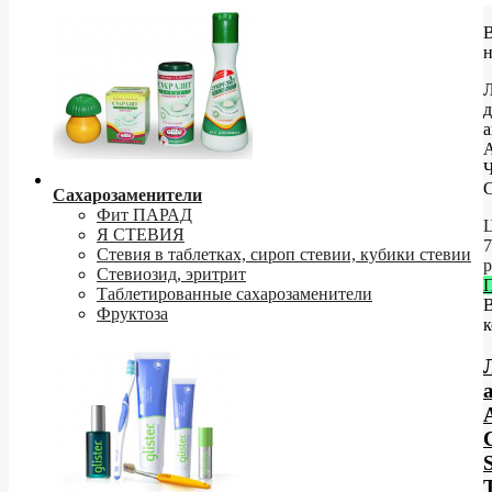
д
а
С
Сахарозаменители
Фит ПАРАД
Ц
Я СТЕВИЯ
7
Стевия в таблетках, сироп стевии, кубики стевии
р
Стевиозид, эритрит
Таблетированные сахарозаменители
Фруктоза
к