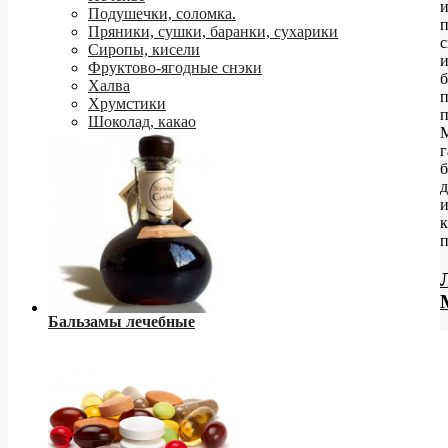
Подушечки, соломка.
п
Пряники, сушки, баранки, сухарики
Сиропы, кисели
Фруктово-ягодные снэки
Халва
Хрумстики
п
Шоколад, какао
г
д
к
п
Бальзамы лечебные