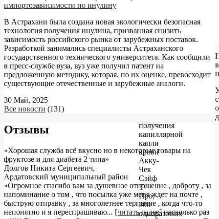
импортозависимости по инулину
В Астрахани была создана новая экологически безопасная
технология получения инулина, призванная снизить
зависимость российского рынка от зарубежных поставок.
Разработкой занимались специалисты Астраханского
государственного технического университета. Как сообщили
в
в пресс-службе вуза, вуз уже получил патент на
предложенную методику, которая, по их оценке, превосходит
существующие отечественные и зарубежные аналоги.
У
с
30 Май, 2025
о
Все новости
(131)
д
получения
Отзывы
капиллярной
капли
«Хорошая служба всё вкусно но в некоторые товары на
крови
фруктозе и для диабета 2 типа»
Акку-
Долгов Никита Сергеевич
,
Чек
Ардатовский муниципальный район
Сэйф
«Огромное спасибо вам за душевное отношение , доброту , за
Т-
напоминание о том , что посылка уже меня ждет на почте ,
Про;
быструю отправку , за многолетнее терпение , когда что-то
200
непонятно и я переспрашиваю
...
[читать далее]
несколько раз
одноразовых