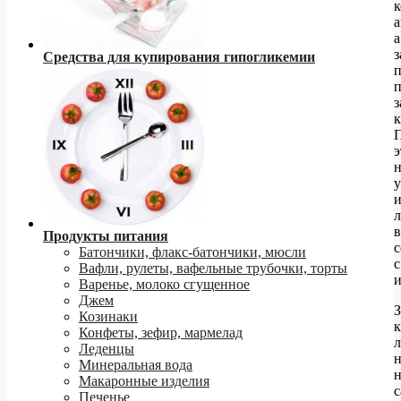
а
а
з
Средства для купирования гипогликемии
п
з
к
э
у
л
в
Продукты питания
с
Батончики, флакс-батончики, мюсли
с
Вафли, рулеты, вафельные трубочки, торты
и
Варенье, молоко сгущенное
Джем
З
Козинаки
к
Конфеты, зефир, мармелад
Леденцы
н
Минеральная вода
Макаронные изделия
с
Печенье