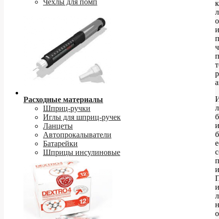
Чехлы для помп
к
о
и
п
п
р
а
Расходные материалы
л
Шприц-ручки
б
Иглы для шприц-ручек
Ланцеты
б
Автопрокалыватели
е
Батарейки
с
Шприцы инсулиновые
п
и
и
л
о