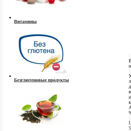
Витамины
Безглютеновые продукты
д
в
а
Ч
Ц
5