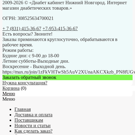
2009-2026 © «Диабет кабинет Нижний Новгород. Интернет
магазин диабетических товаров.»
ОГРН: 308525634700021
+ 7 (831) 415-36-67
+7-953-415-36-67
Есть вопросы? Звоните!
Заказы приминаются круглосуточно, обрабатываются в
рабочее время.
Режим работы:
Будние дни: с 9-00 до 18-00
Летние субботы-Выходные дни.
Воскресение - Выходной день.
https://max.ru/join/1zFkVHTwSh5AuV2XUnaAKCXkzb_PN8fU
Заказать обратный звонок
Нужна консультация?
Корзина
(
0
)
Меню
Меню
Главная
Доставка и оплата
Поставщикам
Новости и статьи
Как сделать заказ?