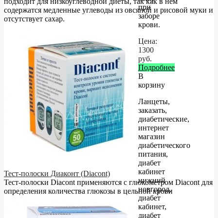
подходит для низкоуглеводной диеты, так как в нём
при
содержатся медленные углеводы из овсяной и рисовой муки и
заборе
отсутствует сахар.
крови.
Цена:
1300
руб.
Подробнее
В
корзину
Ланцеты,
заказать,
диабетические,
интернет
магазин
диабетического
питания,
диабет
кабинет
Тест-полоски Диаконт (Diacont)
нижний
Тест-полоски Diacont применяются с глюкометром Diacont для
новгород,
определения количества глюкозы в цельной крови
диабет
кабинет,
диабет