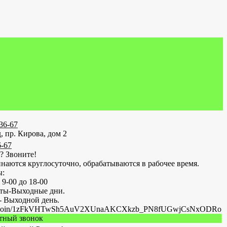
-36-67
, пр. Кирова, дом 2
6-67
? Звоните!
наются круглосуточно, обрабатываются в рабочее время.
ы:
 9-00 до 18-00
оты-Выходные дни.
- Выходной день.
.ru/join/1zFkVHTwSh5AuV2XUnaAKCXkzb_PN8fUGwjCsNxODRo
атный звонок