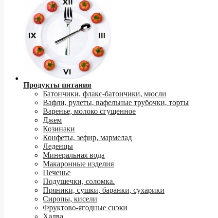
Продукты питания
Батончики, флакс-батончики, мюсли
Вафли, рулеты, вафельные трубочки, торты
Варенье, молоко сгущенное
Джем
Козинаки
Конфеты, зефир, мармелад
Леденцы
Минеральная вода
Макаронные изделия
Печенье
Подушечки, соломка.
Пряники, сушки, баранки, сухарики
Сиропы, кисели
Фруктово-ягодные снэки
Халва