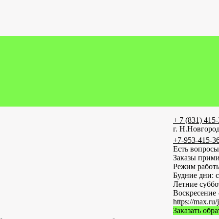
+ 7 (831) 415
г. Н.Новгород
+7-953-415-3
Есть вопросы
Заказы прими
Режим работ
Будние дни: с
Летние субб
Воскресение 
https://max
Заказать обр