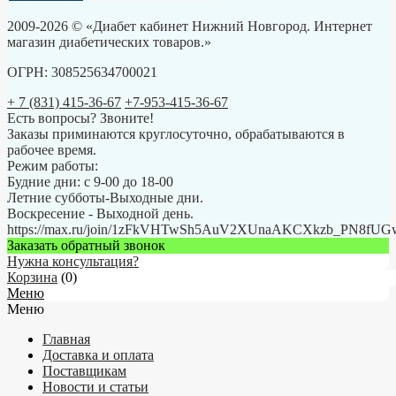
2009-2026 © «Диабет кабинет Нижний Новгород. Интернет
магазин диабетических товаров.»
ОГРН: 308525634700021
+ 7 (831) 415-36-67
+7-953-415-36-67
Есть вопросы? Звоните!
Заказы приминаются круглосуточно, обрабатываются в
рабочее время.
Режим работы:
Будние дни: с 9-00 до 18-00
Летние субботы-Выходные дни.
Воскресение - Выходной день.
https://max.ru/join/1zFkVHTwSh5AuV2XUnaAKCXkzb_PN8fU
Заказать обратный звонок
Нужна консультация?
Корзина
(
0
)
Меню
Меню
Главная
Доставка и оплата
Поставщикам
Новости и статьи