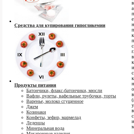
в
а
е
н
Средства для купирования гипогликемии
к
в
с
к
Продукты питания
Батончики, флакс-батончики, мюсли
в
Вафли, рулеты, вафельные трубочки, торты
(
Варенье, молоко сгущенное
у
Джем
в
Козинаки
с
Конфеты, зефир, мармелад
Леденцы
м
Минеральная вода
Макаронные изделия