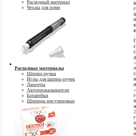
Расходный материал
в
Чехлы для помп
к
к
с
д
–
э
Расходные материалы
с
Шприц-ручки
н
Иглы для шприц-ручек
Ланцеты
Автопрокалыватели
Батарейки
Шприцы инсулиновые
ж
о
з