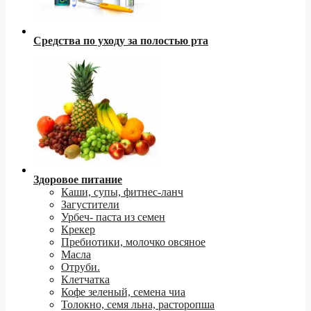
Средства по уходу за полостью рта
Здоровое питание
Каши, супы, фитнес-ланч
Загустители
Урбеч- паста из семен
Крекер
Пребиотики, молочко овсяное
Масла
Отруби.
Клетчатка
Кофе зеленый, семена чиа
Толокно, семя льна, расторопша