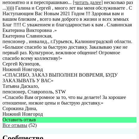
непонятно и я переспрашиваю
...
[читать далее]
несколько раз
...))))) Галина и Сергей , много лет вы меня обслуживаете . С
Наступающим Вас Новым 2021 Годом !!! Здоровья вам и
вашим близким , всего вам доброго в жизни и всех земных
Благ !!!!! С уважением и благодарностью к вам . Славинская
Екатерина Викторовна .
»
Екатерина Славинская
,
пенсионер , инвалид., г.Гурьевск, Калининградской области.
«Большое спасибо за быструю доставку. Заказываю уже не
первый раз. Культурное, вежливое общение! Огромное
спасибо всему коллективу!»
Сергей Кузнецов
,
Нижний Новгород
«СПАСИБО, ЗАКАЗ ВЫПОЛНЕН ВОВРЕМЯ, БУДУ
ЗАКАЗЫВАТЬ У ВАС»
Татьяна Даскало
,
пенсионер, Ставрополь, STW
«Спасибо Вам огромное за то, что вы делаете! За хорошее
отношение, низкие цены и быструю доставку.»
Сорокина Дина
,
Нижний Новгород
Оставить отзыв
Все отзывы
(52)
Сообщество