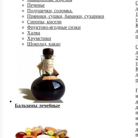
Печенье
д
Подушечки, соломка.
1
Пряники, сушки, баранки, сухарики
т
Сиропы, кисели
Фруктово-ягодные снэки
д
Халва
Хрумстики
Шоколад, какао
д
2
т
д
П
д
Бальзамы лечебные
д
п
д
п