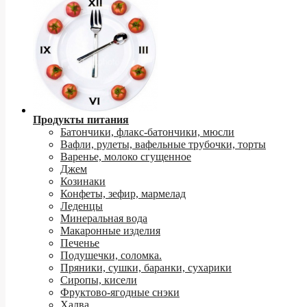
Продукты питания
Батончики, флакс-батончики, мюсли
Вафли, рулеты, вафельные трубочки, торты
Варенье, молоко сгущенное
Джем
Козинаки
Конфеты, зефир, мармелад
Леденцы
Минеральная вода
Макаронные изделия
Печенье
Подушечки, соломка.
Пряники, сушки, баранки, сухарики
Сиропы, кисели
Фруктово-ягодные снэки
Халва