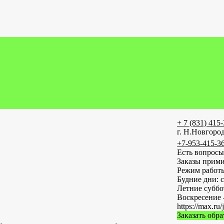
+ 7 (831) 415
г. Н.Новгород
+7-953-415-3
Есть вопросы
Заказы прими
Режим работ
Будние дни: с
Летние субб
Воскресение 
https://max
Заказать обр