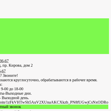
-36-67
, пр. Кирова, дом 2
6-67
? Звоните!
наются круглосуточно, обрабатываются в рабочее время.
ы:
 9-00 до 18-00
оты-Выходные дни.
- Выходной день.
.ru/join/1zFkVHTwSh5AuV2XUnaAKCXkzb_PN8fUGwjCsNxODRo
атный звонок