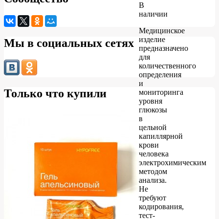
В
наличии
Медицинское
изделие
Мы в социальных сетях
предназначено
для
количественного
определения
и
Только что купили
мониторинга
уровня
глюкозы
в
цельной
капиллярной
крови
человека
электрохимическим
методом
анализа.
Не
требуют
кодирования,
тест-