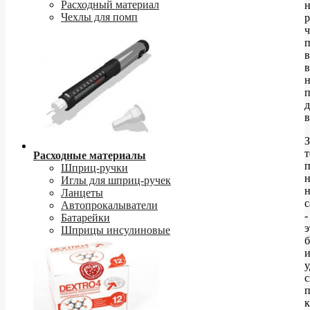
Расходный материал
н
Чехлы для помп
р
ч
п
в
н
д
в
З
т
Расходные материалы
п
Шприц-ручки
н
Иглы для шприц-ручек
Ланцеты
с
Автопрокалыватели
-
Батарейки
э
Шприцы инсулиновые
с
п
к