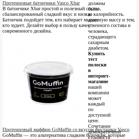
Протеиновые батончики Vasco Xbar
должны
В батончике Xbar простой и полезный состав,
быть
сбалансированный сладкий вкус и низкая калорийность.
в
Батончик подойдет тем, кто набирает мышечную массу и тем,
доме
кто худеет. Делайте выбор в пользу качественного состава и
у
современного дизайна.
человека,
страдающего
сахарным
диабетом.
Купить
тест
полоски
в
интернет-
магазине
нашей
компании
может
каждый
по
доступной
цене.
Сочетание
Протеиновый маффин GoMaffin со вкусом фисташки Vasco
демократичной
GoMuffin — это альтернатива сладким булочкам, которые
стоимости