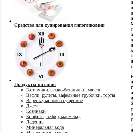
п
ц
Средства для купирования гипогликемии
г
д
в
к
т
Продукты питания
т
Батончики, флакс-батончики, мюсли
Вафли, рулеты, вафельные трубочки, торты
Варенье, молоко сгущенное
б
Джем
Козинаки
в
Конфеты, зефир, мармелад
т
Леденцы
с
Минеральная вода
и
Макаронные изделия