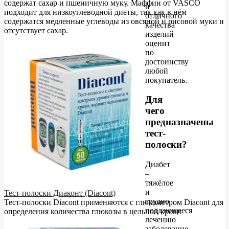
содержат сахар и пшеничную муку. Маффин от VASCO
и
подходит для низкоуглеводной диеты, так как в нём
отличного
содержатся медленные углеводы из овсяной и рисовой муки и
качества
отсутствует сахар.
изделий
оценит
по
достоинству
любой
покупатель.
Для
чего
предназначены
тест-
полоски?
Диабет
–
тяжёлое
и
Тест-полоски Диаконт (Diacont)
трудно
Тест-полоски Diacont применяются с глюкометром Diacont для
поддающееся
определения количества глюкозы в цельной крови
лечению
заболевание,