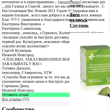
В
непонятно и я переспрашиваю
...
[читать далее]
несколько раз
корзину
...))))) Галина и Сергей , много лет вы меня обслуживаете . С
Наступающим Вас Новым 2021 Годом !!! Здоровья вам и
Тест-
вашим близким , всего вам доброго в жизни и всех земных
Благ !!!!! С уважением и благодарностью к вам . Славинская
полоски
Екатерина Викторовна .
»
Спутник
Екатерина Славинская
,
пенсионер , инвалид., г.Гурьевск, Калининградской области.
«Большое спасибо за быструю доставку. Заказываю уже не
первый раз. Культурное, вежливое общение! Огромное
спасибо всему коллективу!»
Сергей Кузнецов
,
Нижний Новгород
«СПАСИБО, ЗАКАЗ ВЫПОЛНЕН ВОВРЕМЯ, БУДУ
ЗАКАЗЫВАТЬ У ВАС»
Татьяна Даскало
,
пенсионер, Ставрополь, STW
«Спасибо Вам огромное за то, что вы делаете! За хорошее
отношение, низкие цены и быструю доставку.»
Сорокина Дина
,
Нижний Новгород
Оставить отзыв
Все отзывы
(52)
Сообщество