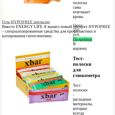
полоска
сама
втягивает
кровь.
Гель HYPOFREE апельсин
Цена:
Вместо ENERGY LIFE ® вышел новый продукт HYPOFREE
550
– cпециализированные средства для профилактики и
руб.
купирования гипогликемии.
Подробнее
В
корзину
Тест-
полоски
для
глюкометра
Тест
полоски
-
расходные
материалы,
которые
всегда