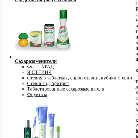
C
P
-
э
в
т
п
в
ц
Сахарозаменители
Т
Фит ПАРАД
Я СТЕВИЯ
э
Стевия в таблетках, сироп стевии, кубики стевии
т
Стевиозид, эритрит
д
Таблетированные сахарозаменители
к
Фруктоза
в
с
I
I