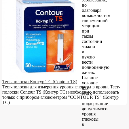
но
благодаря
возможностям
современной
медицины
при
таком
состоянии
можно
и
нужно
вести
полноценную
жизнь.
Главное
Тест-полоски Контур ТС (Contour TS)
условие
Тест-полоски для измерения уровня глюкозы в крови. Тест-
для
полоски Contour TS (Контур ТС) необходимо использовать
этого
только с прибором-глюкометром "CONTOUR TS" (Контур
–
ТС)
поддержание
допустимого
уровня
глюкозы
в