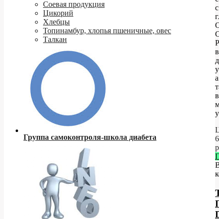
Соевая продукция
с
Цикорий
Хлебцы
Топинамбур, хлопья пшеничные, овес
C
Талкан
P
в
у
а
т
в
у
Ц
Группа самоконтроля-школа диабета
6
р
к