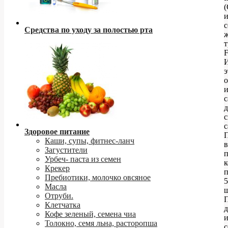
с
Средства по уходу за полостью рта
т
э
о
и
с
с
Здоровое питание
Каши, супы, фитнес-ланч
в
Загустители
Урбеч- паста из семен
к
Крекер
Пребиотики, молочко овсяное
5
Масла
ш
Отруби.
Клетчатка
д
Кофе зеленый, семена чиа
и
Толокно, семя льна, расторопша
с