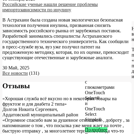
Российские ученые нашли решение проблемы
импортозависимости по инулину
В Астрахани была создана новая экологически безопасная
технология получения инулина, призванная снизить
зависимость российского рынка от зарубежных поставок.
в
Разработкой занимались специалисты Астраханского
государственного технического университета. Как сообщили
в пресс-службе вуза, вуз уже получил патент на
Т
предложенную методику, которая, по их оценке, превосходит
существующие отечественные и зарубежные аналоги.
п
30 Май, 2025
д
Все новости
(131)
и
с
Отзывы
глюкометрами
OneTouch
Select®
«Хорошая служба всё вкусно но в некоторые товары на
и
фруктозе и для диабета 2 типа»
OneTouch
Долгов Никита Сергеевич
,
Select
Ардатовский муниципальный район
Simple®.
«Огромное спасибо вам за душевное отношение , доброту , за
напоминание о том , что посылка уже меня ждет на почте ,
Подробнее
быструю отправку , за многолетнее терпение , когда что-то