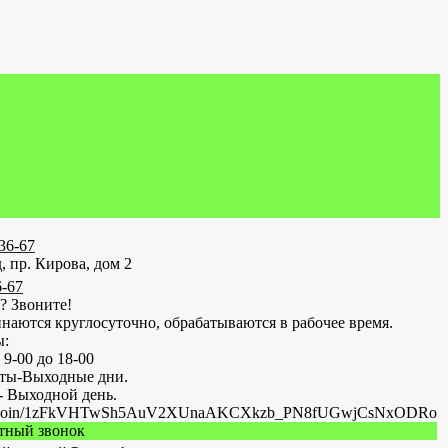
-36-67
, пр. Кирова, дом 2
6-67
? Звоните!
наются круглосуточно, обрабатываются в рабочее время.
ы:
 9-00 до 18-00
оты-Выходные дни.
- Выходной день.
.ru/join/1zFkVHTwSh5AuV2XUnaAKCXkzb_PN8fUGwjCsNxODRo
атный звонок