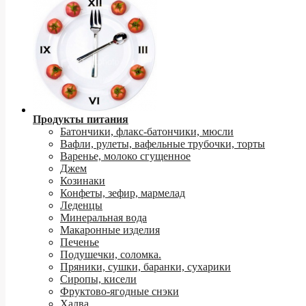
Продукты питания
Батончики, флакс-батончики, мюсли
Вафли, рулеты, вафельные трубочки, торты
Варенье, молоко сгущенное
Джем
Козинаки
Конфеты, зефир, мармелад
Леденцы
Минеральная вода
Макаронные изделия
Печенье
Подушечки, соломка.
Пряники, сушки, баранки, сухарики
Сиропы, кисели
Фруктово-ягодные снэки
Халва