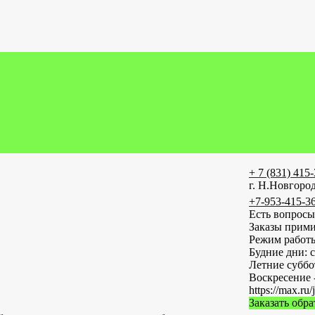
+ 7 (831) 415
г. Н.Новгород
+7-953-415-3
Есть вопросы
Заказы прими
Режим работ
Будние дни: с
Летние субб
Воскресение 
https://max
Заказать обр