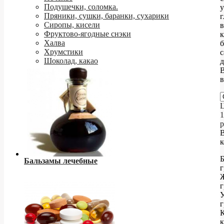
Подушечки, соломка.
у
Пряники, сушки, баранки, сухарики
Сиропы, кисели
в
Фруктово-ягодные снэки
Халва
Хрумстики
Шоколад, какао
д
в
Ц
1
р
к
Б
Бальзамы лечебные
г
г
У
г
К
к