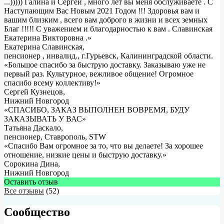
...))))) Галина и Сергей , много лет вы меня обслуживаете . С
Наступающим Вас Новым 2021 Годом !!! Здоровья вам и
вашим близким , всего вам доброго в жизни и всех земных
Благ !!!!! С уважением и благодарностью к вам . Славинская
Екатерина Викторовна .
»
Екатерина Славинская
,
пенсионер , инвалид., г.Гурьевск, Калининградской области.
«Большое спасибо за быструю доставку. Заказываю уже не
первый раз. Культурное, вежливое общение! Огромное
спасибо всему коллективу!»
Сергей Кузнецов
,
Нижний Новгород
«СПАСИБО, ЗАКАЗ ВЫПОЛНЕН ВОВРЕМЯ, БУДУ
ЗАКАЗЫВАТЬ У ВАС»
Татьяна Даскало
,
пенсионер, Ставрополь, STW
«Спасибо Вам огромное за то, что вы делаете! За хорошее
отношение, низкие цены и быструю доставку.»
Сорокина Дина
,
Нижний Новгород
Оставить отзыв
Все отзывы
(52)
Сообщество