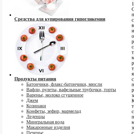
Средства для купирования гипогликемии
с
и
о
р
с
м
т
я
Продукты питания
с
Батончики, флакс-батончики, мюсли
Вафли, рулеты, вафельные трубочки, торты
Варенье, молоко сгущенное
з
Джем
Козинаки
т
Конфеты, зефир, мармелад
с
Леденцы
Минеральная вода
м
Макаронные изделия
з
Печенье