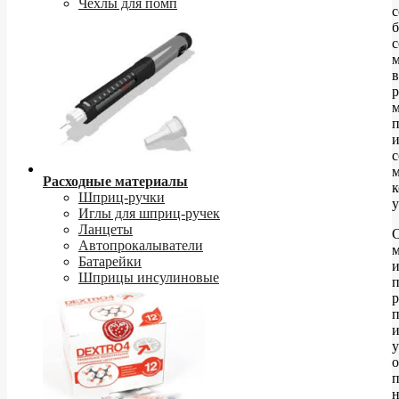
Чехлы для помп
б
с
м
в
р
м
п
Расходные материалы
к
Шприц-ручки
у
Иглы для шприц-ручек
Ланцеты
Автопрокалыватели
м
Батарейки
и
Шприцы инсулиновые
р
у
п
н