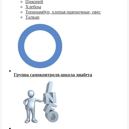
Цикорий
Хлебцы
Топинамбур, хлопья пшеничные, овес
Талкан
Группа самоконтроля-школа диабета