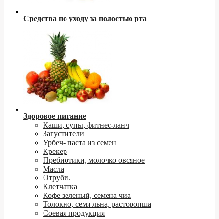
Средства по уходу за полостью рта
Здоровое питание
Каши, супы, фитнес-ланч
Загустители
Урбеч- паста из семен
Крекер
Пребиотики, молочко овсяное
Масла
Отруби.
Клетчатка
Кофе зеленый, семена чиа
Толокно, семя льна, расторопша
Соевая продукция