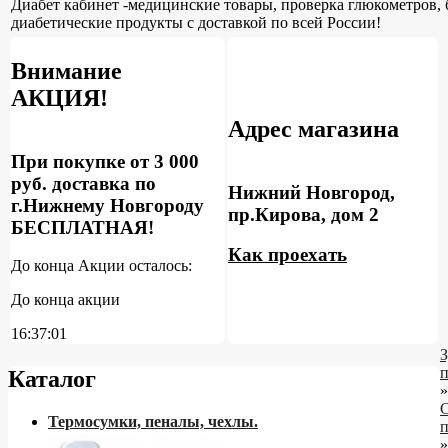
Диабет кабинет -медицинские товары, проверка глюкометров, 
диабетические продукты с доставкой по всей России!
Внимание
АКЦИЯ!
Адрес магазина
При покупке от 3 000
руб. доставка по
Нижний Новгород,
г.Нижнему Новгороду
пр.Кирова, дом 2
БЕСПЛАТНАЯ!
Как проехать
До конца Акции осталось:
До конца акции
16:37:00
З
Каталог
»
С
Термосумки, пеналы, чехлы.
»