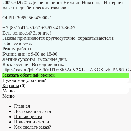
2009-2026 © «Диабет кабинет Нижний Новгород. Интернет
магазин диабетических товаров.»
ОГРН: 308525634700021
+ 7 (831) 415-36-67
+7-953-415-36-67
Есть вопросы? Звоните!
Заказы приминаются круглосуточно, обрабатываются в
рабочее время.
Режим работы:
Будние дни: с 9-00 до 18-00
Летние субботы-Выходные дни.
Воскресение - Выходной день.
https://max.ru/join/1zFkVHTwSh5AuV2XUnaAKCXkzb_PN8fU
Заказать обратный звонок
Нужна консультация?
Корзина
(
0
)
Меню
Меню
Главная
Доставка и оплата
Поставщикам
Новости и статьи
Как сделать заказ?