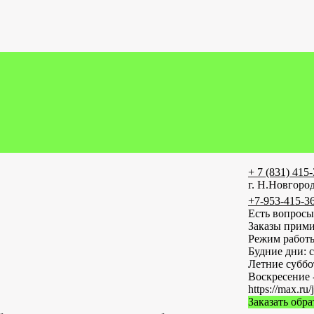
+ 7 (831) 415
г. Н.Новгород
+7-953-415-3
Есть вопросы
Заказы прими
Режим работ
Будние дни: с
Летние субб
Воскресение 
https://max
Заказать обр