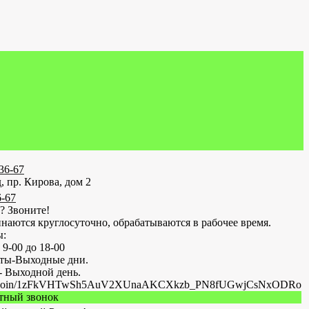
-36-67
, пр. Кирова, дом 2
6-67
? Звоните!
наются круглосуточно, обрабатываются в рабочее время.
ы:
 9-00 до 18-00
оты-Выходные дни.
- Выходной день.
.ru/join/1zFkVHTwSh5AuV2XUnaAKCXkzb_PN8fUGwjCsNxODRo
атный звонок