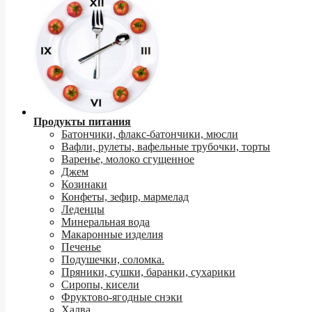
Продукты питания
Батончики, флакс-батончики, мюсли
Вафли, рулеты, вафельные трубочки, торты
Варенье, молоко сгущенное
Джем
Козинаки
Конфеты, зефир, мармелад
Леденцы
Минеральная вода
Макаронные изделия
Печенье
Подушечки, соломка.
Пряники, сушки, баранки, сухарики
Сиропы, кисели
Фруктово-ягодные снэки
Халва