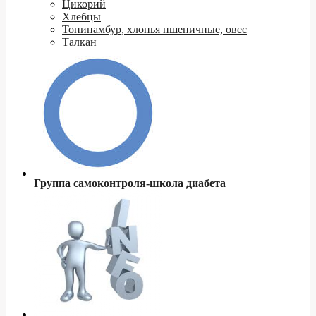
Цикорий
Хлебцы
Топинамбур, хлопья пшеничные, овес
Талкан
Группа самоконтроля-школа диабета