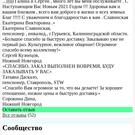
...))))) Галина и Сергей , много лет вы меня обслуживаете . С
Наступающим Вас Новым 2021 Годом !!! Здоровья вам и
вашим близким , всего вам доброго в жизни и всех земных
Благ !!!!! С уважением и благодарностью к вам . Славинская
Екатерина Викторовна .
»
Екатерина Славинская
,
пенсионер , инвалид., г.Гурьевск, Калининградской области.
«Большое спасибо за быструю доставку. Заказываю уже не
первый раз. Культурное, вежливое общение! Огромное
спасибо всему коллективу!»
Сергей Кузнецов
,
Нижний Новгород
«СПАСИБО, ЗАКАЗ ВЫПОЛНЕН ВОВРЕМЯ, БУДУ
ЗАКАЗЫВАТЬ У ВАС»
Татьяна Даскало
,
пенсионер, Ставрополь, STW
«Спасибо Вам огромное за то, что вы делаете! За хорошее
отношение, низкие цены и быструю доставку.»
Сорокина Дина
,
Нижний Новгород
Оставить отзыв
Все отзывы
(52)
Сообщество