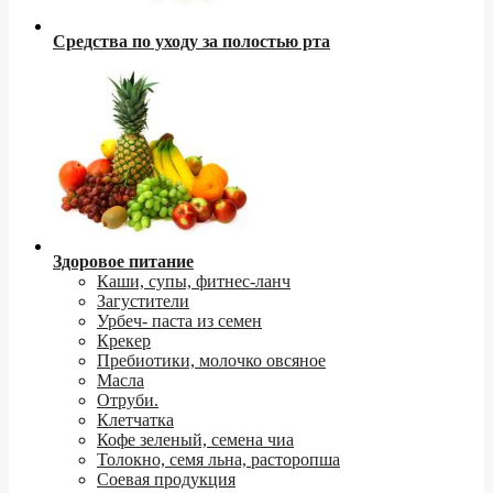
Средства по уходу за полостью рта
Здоровое питание
Каши, супы, фитнес-ланч
Загустители
Урбеч- паста из семен
Крекер
Пребиотики, молочко овсяное
Масла
Отруби.
Клетчатка
Кофе зеленый, семена чиа
Толокно, семя льна, расторопша
Соевая продукция