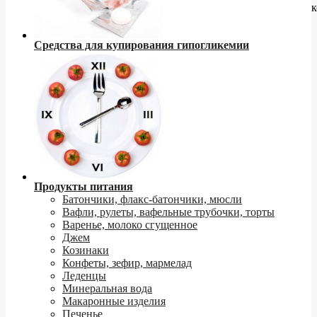
к
Средства для купирования гипогликемии
Продукты питания
Батончики, флакс-батончики, мюсли
Вафли, рулеты, вафельные трубочки, торты
Варенье, молоко сгущенное
Джем
Козинаки
Конфеты, зефир, мармелад
Леденцы
Минеральная вода
Макаронные изделия
Печенье