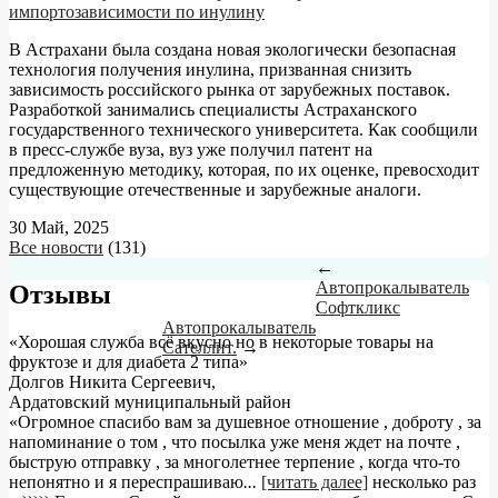
импортозависимости по инулину
В Астрахани была создана новая экологически безопасная
технология получения инулина, призванная снизить
зависимость российского рынка от зарубежных поставок.
Разработкой занимались специалисты Астраханского
государственного технического университета. Как сообщили
в пресс-службе вуза, вуз уже получил патент на
предложенную методику, которая, по их оценке, превосходит
существующие отечественные и зарубежные аналоги.
30 Май, 2025
Все новости
(131)
←
Автопрокалыватель
Отзывы
Софткликс
Автопрокалыватель
«Хорошая служба всё вкусно но в некоторые товары на
Сателлит.
→
фруктозе и для диабета 2 типа»
Долгов Никита Сергеевич
,
Ардатовский муниципальный район
«Огромное спасибо вам за душевное отношение , доброту , за
напоминание о том , что посылка уже меня ждет на почте ,
быструю отправку , за многолетнее терпение , когда что-то
непонятно и я переспрашиваю
...
[читать далее]
несколько раз