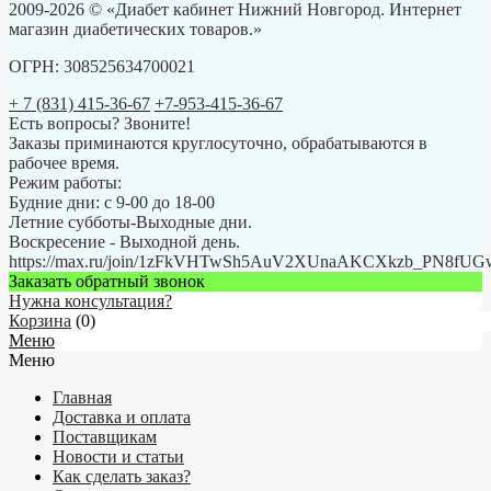
2009-2026 © «Диабет кабинет Нижний Новгород. Интернет
магазин диабетических товаров.»
ОГРН: 308525634700021
+ 7 (831) 415-36-67
+7-953-415-36-67
Есть вопросы? Звоните!
Заказы приминаются круглосуточно, обрабатываются в
рабочее время.
Режим работы:
Будние дни: с 9-00 до 18-00
Летние субботы-Выходные дни.
Воскресение - Выходной день.
https://max.ru/join/1zFkVHTwSh5AuV2XUnaAKCXkzb_PN8fU
Заказать обратный звонок
Нужна консультация?
Корзина
(
0
)
Меню
Меню
Главная
Доставка и оплата
Поставщикам
Новости и статьи
Как сделать заказ?