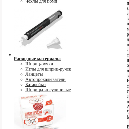
Чехлы для помп
п
з
с
з
п
р
л
-
с
Расходные материалы
Шприц-ручки
о
Иглы для шприц-ручек
н
Ланцеты
з
Автопрокалыватели
И
Батарейки
с
Шприцы инсулиновые
т
с
М