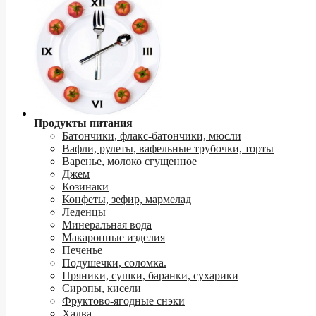
Продукты питания
Батончики, флакс-батончики, мюсли
Вафли, рулеты, вафельные трубочки, торты
Варенье, молоко сгущенное
Джем
Козинаки
Конфеты, зефир, мармелад
Леденцы
Минеральная вода
Макаронные изделия
Печенье
Подушечки, соломка.
Пряники, сушки, баранки, сухарики
Сиропы, кисели
Фруктово-ягодные снэки
Халва