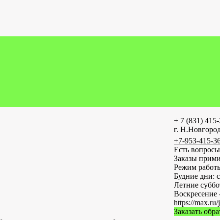
+ 7 (831) 415
г. Н.Новгород
+7-953-415-3
Есть вопросы
Заказы прими
Режим работ
Будние дни: с
Летние субб
Воскресение 
https://max
Заказать обр