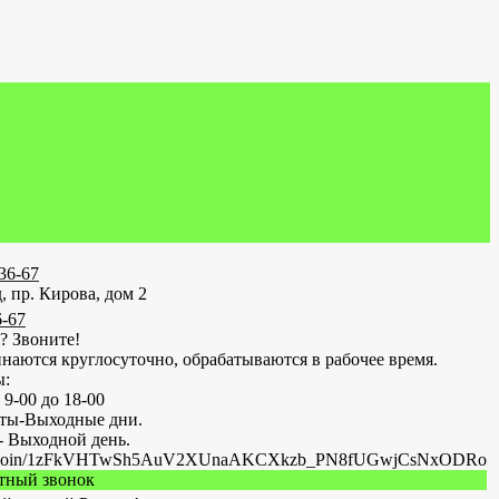
-36-67
, пр. Кирова, дом 2
6-67
? Звоните!
наются круглосуточно, обрабатываются в рабочее время.
ы:
 9-00 до 18-00
оты-Выходные дни.
- Выходной день.
.ru/join/1zFkVHTwSh5AuV2XUnaAKCXkzb_PN8fUGwjCsNxODRo
атный звонок