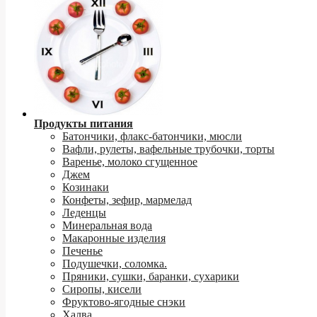
Продукты питания
Батончики, флакс-батончики, мюсли
Вафли, рулеты, вафельные трубочки, торты
Варенье, молоко сгущенное
Джем
Козинаки
Конфеты, зефир, мармелад
Леденцы
Минеральная вода
Макаронные изделия
Печенье
Подушечки, соломка.
Пряники, сушки, баранки, сухарики
Сиропы, кисели
Фруктово-ягодные снэки
Халва