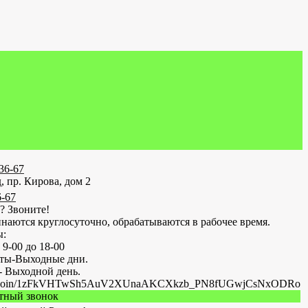
-36-67
, пр. Кирова, дом 2
6-67
? Звоните!
наются круглосуточно, обрабатываются в рабочее время.
ы:
 9-00 до 18-00
оты-Выходные дни.
- Выходной день.
.ru/join/1zFkVHTwSh5AuV2XUnaAKCXkzb_PN8fUGwjCsNxODRo
атный звонок