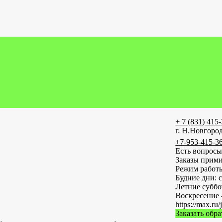
+ 7 (831) 415
г. Н.Новгород
+7-953-415-3
Есть вопросы
Заказы прими
Режим работ
Будние дни: с
Летние субб
Воскресение 
https://max
Заказать обр