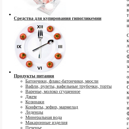
т
Средства для купирования гипогликемии
ш
С
к
с
п
з
Продукты питания
Батончики, флакс-батончики, мюсли
в
Вафли, рулеты, вафельные трубочки, торты
Варенье, молоко сгущенное
к
Джем
Козинаки
т
Конфеты, зефир, мармелад
Леденцы
Минеральная вода
о
Макаронные изделия
Печенье
у