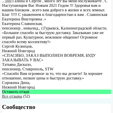
...))))) Галина и Сергей , много лет вы меня обслуживаете . С
Наступающим Вас Новым 2021 Годом !!! Здоровья вам и
вашим близким , всего вам доброго в жизни и всех земных
Благ !!!!! С уважением и благодарностью к вам . Славинская
Екатерина Викторовна .
»
Екатерина Славинская
,
пенсионер , инвалид., г.Гурьевск, Калининградской области.
«Большое спасибо за быструю доставку. Заказываю уже не
первый раз. Культурное, вежливое общение! Огромное
спасибо всему коллективу!»
Сергей Кузнецов
,
Нижний Новгород
«СПАСИБО, ЗАКАЗ ВЫПОЛНЕН ВОВРЕМЯ, БУДУ
ЗАКАЗЫВАТЬ У ВАС»
Татьяна Даскало
,
пенсионер, Ставрополь, STW
«Спасибо Вам огромное за то, что вы делаете! За хорошее
отношение, низкие цены и быструю доставку.»
Сорокина Дина
,
Нижний Новгород
Оставить отзыв
Все отзывы
(52)
Сообщество