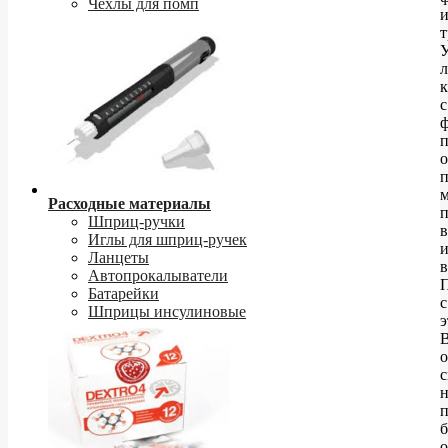
Чехлы для помп
т
к
с
п
о
п
м
Расходные материалы
Шприц-ручки
в
Иглы для шприц-ручек
Ланцеты
в
Автопрокалыватели
Батарейки
с
Шприцы инсулиновые
о
н
п