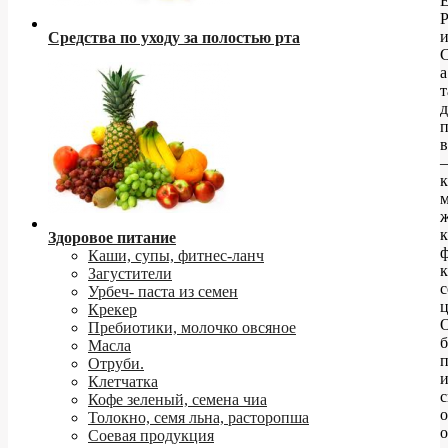
Е
Средства по уходу за полостью рта
С
а
т
д
в
–
к
м
ж
к
Здоровое питание
ф
Каши, супы, фитнес-ланч
к
Загустители
с
Урбеч- паста из семен
ц
Крекер
Пребиотики, молочко овсяное
б
Масла
Отруби.
Клетчатка
Кофе зеленый, семена чиа
Толокно, семя льна, расторопша
о
Соевая продукция