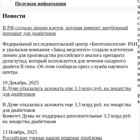
Полезная информация
в
Новости
с
с
В РФ создали линию клеток, которая заменит зарубежный
х
препарат для диабетиков
а
т
Федеральный исследовательский центр «Биотехнология» РАН
у
и уральская компания «Завод медсинтез» создали клеточную
к
линию для производства российского аналога препарата
дулаглутид, который используется для лечения сахарного
р
диабета II типа. Об этом сообщила пресс-служба научного
центра.
в
в
19 Декабрь, 2025
о
В Думе отказались заложить еще 3,3 млрд руб. на лекарства
для диабетиков
к
В Думе отказались заложить еще 3,3 млрд руб. на лекарства
для диабетиков
Комитет Думы не поддержал дополнительные 3,3 млрд руб.
на лекарства диабетикам
13 Ноябрь, 2025
Российские ученые нашли решение проблемы