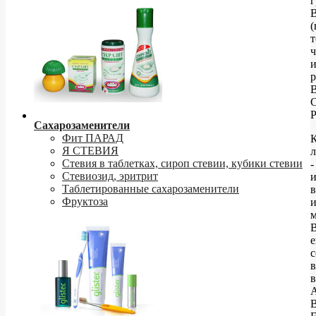
(
ч
В
С
Р
Сахарозаменители
Фит ПАРАД
Я СТЕВИЯ
л
Стевия в таблетках, сироп стевии, кубики стевии
-
Стевиозид, эритрит
Таблетированные сахарозаменители
Фруктоза
м
е
с
в
А
В