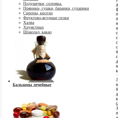
Подушечки, соломка.
д
Пряники, сушки, баранки, сухарики
Сиропы, кисели
п
Фруктово-ягодные снэки
п
Халва
Хрумстики
Шоколад, какао
с
с
с
с
с
д
Бальзамы лечебные
б
д
к
(
3