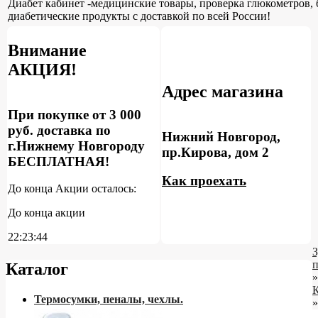
Диабет кабинет -медицинские товары, проверка глюкометров, 
диабетические продукты с доставкой по всей России!
Внимание
АКЦИЯ!
Адрес магазина
При покупке от 3 000
руб. доставка по
Нижний Новгород,
г.Нижнему Новгороду
пр.Кирова, дом 2
БЕСПЛАТНАЯ!
Как проехать
До конца Акции осталось:
До конца акции
22:23:43
З
Каталог
»
К
Термосумки, пеналы, чехлы.
»