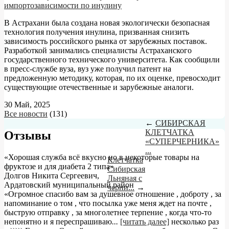
импортозависимости по инулину
В Астрахани была создана новая экологически безопасная
технология получения инулина, призванная снизить
зависимость российского рынка от зарубежных поставок.
Разработкой занимались специалисты Астраханского
государственного технического университета. Как сообщили
в пресс-службе вуза, вуз уже получил патент на
предложенную методику, которая, по их оценке, превосходит
существующие отечественные и зарубежные аналоги.
30 Май, 2025
Все новости
(131)
←
СИБИРСКАЯ
КЛЕТЧАТКА
Отзывы
«СУПЕРЧЕРНИКА»
...
«Хорошая служба всё вкусно но в некоторые товары на
Клетчатка
фруктозе и для диабета 2 типа»
Сибирская
Долгов Никита Сергеевич
,
Льняная с
Ардатовский муниципальный район
черни...
→
«Огромное спасибо вам за душевное отношение , доброту , за
напоминание о том , что посылка уже меня ждет на почте ,
быструю отправку , за многолетнее терпение , когда что-то
непонятно и я переспрашиваю
...
[читать далее]
несколько раз