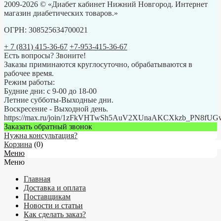
2009-2026 © «Диабет кабинет Нижний Новгород. Интернет
магазин диабетических товаров.»
ОГРН: 308525634700021
+ 7 (831) 415-36-67
+7-953-415-36-67
Есть вопросы? Звоните!
Заказы приминаются круглосуточно, обрабатываются в
рабочее время.
Режим работы:
Будние дни: с 9-00 до 18-00
Летние субботы-Выходные дни.
Воскресение - Выходной день.
https://max.ru/join/1zFkVHTwSh5AuV2XUnaAKCXkzb_PN8fU
Заказать обратный звонок
Нужна консультация?
Корзина
(
0
)
Меню
Меню
Главная
Доставка и оплата
Поставщикам
Новости и статьи
Как сделать заказ?