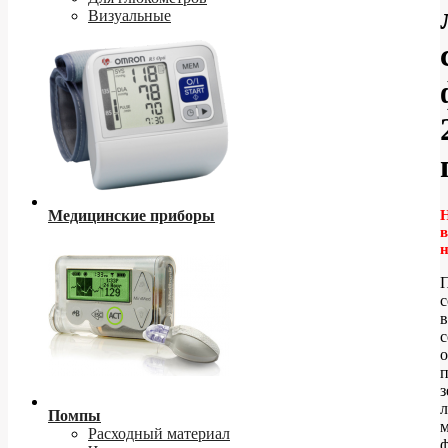
Визуальные
Медицинские приборы
в
с
в
с
о
з
Помпы
м
Расходный материал