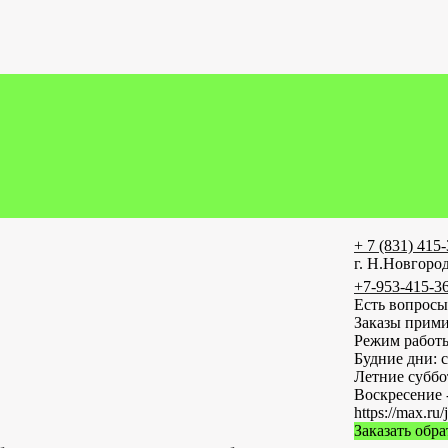
+ 7 (831) 415
г. Н.Новгород
+7-953-415-3
Есть вопросы
Заказы прими
Режим работ
Будние дни: с
Летние субб
Воскресение 
https://max
Заказать обр