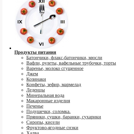
Продукты питания
Батончики, флакс-батончики, мюсли
Вафли, рулеты, вафельные трубочки, торты
Варенье, молоко сгущенное
Джем
Козинаки
Конфеты, зефир, мармелад
Леденцы
Минеральная вода
Макаронные изделия
Печенье
Подушечки, соломка.
Пряники, сушки, баранки, сухарики
Сиропы, кисели
Фруктово-ягодные снэки
Халва