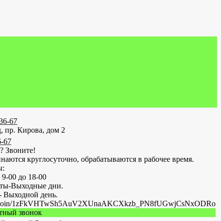
-36-67
, пр. Кирова, дом 2
6-67
? Звоните!
наются круглосуточно, обрабатываются в рабочее время.
ы:
 9-00 до 18-00
оты-Выходные дни.
- Выходной день.
.ru/join/1zFkVHTwSh5AuV2XUnaAKCXkzb_PN8fUGwjCsNxODRo
атный звонок