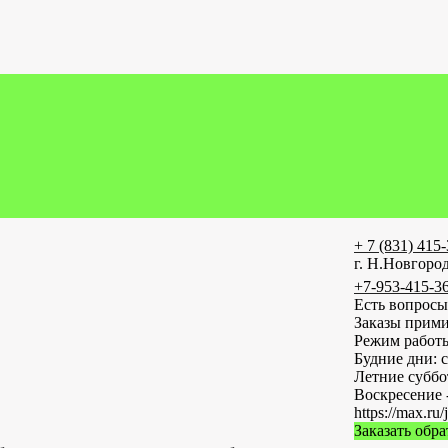
+ 7 (831) 415
г. Н.Новгород
+7-953-415-3
Есть вопросы
Заказы прими
Режим работ
Будние дни: с
Летние субб
Воскресение 
https://max
Заказать обр