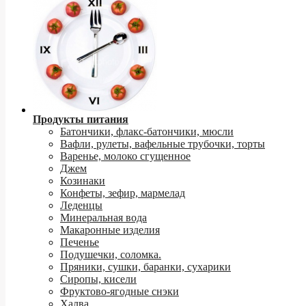
Продукты питания
Батончики, флакс-батончики, мюсли
Вафли, рулеты, вафельные трубочки, торты
Варенье, молоко сгущенное
Джем
Козинаки
Конфеты, зефир, мармелад
Леденцы
Минеральная вода
Макаронные изделия
Печенье
Подушечки, соломка.
Пряники, сушки, баранки, сухарики
Сиропы, кисели
Фруктово-ягодные снэки
Халва