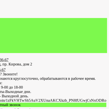
-36-67
, пр. Кирова, дом 2
6-67
? Звоните!
наются круглосуточно, обрабатываются в рабочее время.
ы:
 9-00 до 18-00
оты-Выходные дни.
- Выходной день.
.ru/join/1zFkVHTwSh5AuV2XUnaAKCXkzb_PN8fUGwjCsNxODRo
атный звонок