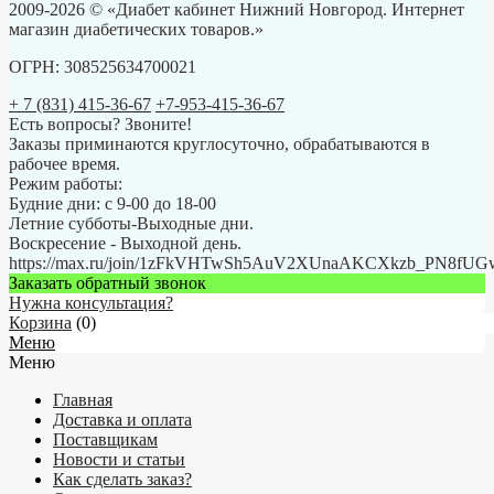
2009-2026 © «Диабет кабинет Нижний Новгород. Интернет
магазин диабетических товаров.»
ОГРН: 308525634700021
+ 7 (831) 415-36-67
+7-953-415-36-67
Есть вопросы? Звоните!
Заказы приминаются круглосуточно, обрабатываются в
рабочее время.
Режим работы:
Будние дни: с 9-00 до 18-00
Летние субботы-Выходные дни.
Воскресение - Выходной день.
https://max.ru/join/1zFkVHTwSh5AuV2XUnaAKCXkzb_PN8fU
Заказать обратный звонок
Нужна консультация?
Корзина
(
0
)
Меню
Меню
Главная
Доставка и оплата
Поставщикам
Новости и статьи
Как сделать заказ?