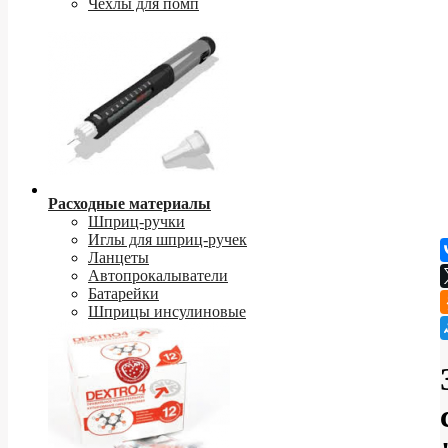
Чехлы для помп
Расходные материалы
Шприц-ручки
Иглы для шприц-ручек
Ланцеты
Автопрокалыватели
Батарейки
Шприцы инсулиновые