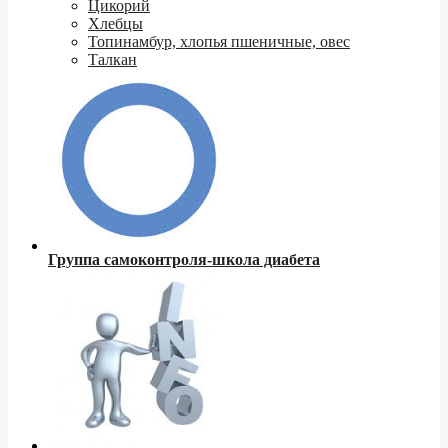
Цикорий
Хлебцы
Топинамбур, хлопья пшеничные, овес
Талкан
Группа самоконтроля-школа диабета