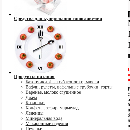
Средства для купирования гипогликемии
в
Продукты питания
Батончики, флакс-батончики, мюсли
Вафли, рулеты, вафельные трубочки, торты
Р
Варенье, молоко сгущенное
с
Джем
Козинаки
Конфеты, зефир, мармелад
п
Леденцы
Минеральная вода
д
Макаронные изделия
Печенье