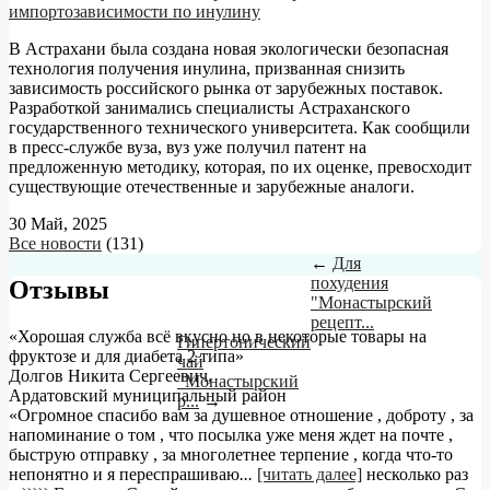
импортозависимости по инулину
В Астрахани была создана новая экологически безопасная
технология получения инулина, призванная снизить
зависимость российского рынка от зарубежных поставок.
Разработкой занимались специалисты Астраханского
государственного технического университета. Как сообщили
в пресс-службе вуза, вуз уже получил патент на
предложенную методику, которая, по их оценке, превосходит
существующие отечественные и зарубежные аналоги.
30 Май, 2025
Все новости
(131)
←
Для
похудения
Отзывы
"Монастырский
рецепт...
«Хорошая служба всё вкусно но в некоторые товары на
Гипертонический
фруктозе и для диабета 2 типа»
чай
Долгов Никита Сергеевич
,
"Монастырский
Ардатовский муниципальный район
р...
→
«Огромное спасибо вам за душевное отношение , доброту , за
напоминание о том , что посылка уже меня ждет на почте ,
быструю отправку , за многолетнее терпение , когда что-то
непонятно и я переспрашиваю
...
[читать далее]
несколько раз