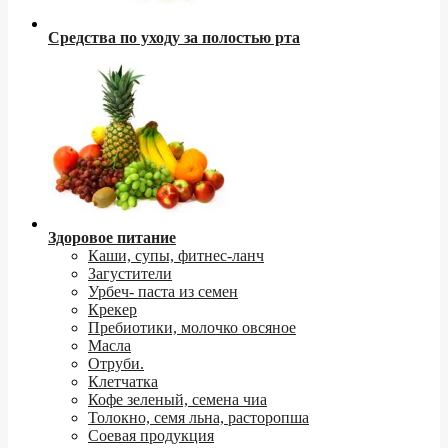
Средства по уходу за полостью рта
Здоровое питание
Каши, супы, фитнес-ланч
Загустители
Урбеч- паста из семен
Крекер
Пребиотики, молочко овсяное
Масла
Отруби.
Клетчатка
Кофе зеленый, семена чиа
Толокно, семя льна, расторопша
Соевая продукция