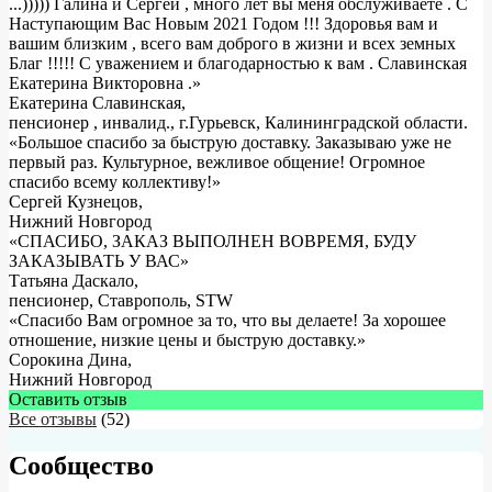
...))))) Галина и Сергей , много лет вы меня обслуживаете . С
Наступающим Вас Новым 2021 Годом !!! Здоровья вам и
вашим близким , всего вам доброго в жизни и всех земных
Благ !!!!! С уважением и благодарностью к вам . Славинская
Екатерина Викторовна .
»
Екатерина Славинская
,
пенсионер , инвалид., г.Гурьевск, Калининградской области.
«Большое спасибо за быструю доставку. Заказываю уже не
первый раз. Культурное, вежливое общение! Огромное
спасибо всему коллективу!»
Сергей Кузнецов
,
Нижний Новгород
«СПАСИБО, ЗАКАЗ ВЫПОЛНЕН ВОВРЕМЯ, БУДУ
ЗАКАЗЫВАТЬ У ВАС»
Татьяна Даскало
,
пенсионер, Ставрополь, STW
«Спасибо Вам огромное за то, что вы делаете! За хорошее
отношение, низкие цены и быструю доставку.»
Сорокина Дина
,
Нижний Новгород
Оставить отзыв
Все отзывы
(52)
Сообщество