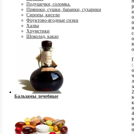
Подушечки, соломка.
Пряники, сушки, баранки, сухарики
а
Сиропы, кисели
о
Фруктово-ягодные снэки
п
Халва
Хрумстики
с
Шоколад, какао
в
о
:
з
2
Бальзамы лечебные
м
к
н
4
м