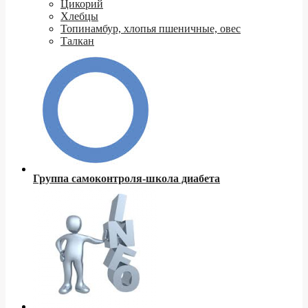
Цикорий
Хлебцы
Топинамбур, хлопья пшеничные, овес
Талкан
Группа самоконтроля-школа диабета