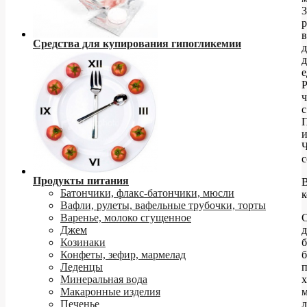
3
р
в
Средства для купирования гипогликемии
д
д
е
Р
ч
с
с
Продукты питания
Батончики, флакс-батончики, мюсли
к
Вафли, рулеты, вафельные трубочки, торты
Варенье, молоко сгущенное
С
Джем
Козинаки
б
Конфеты, зефир, мармелад
б
Леденцы
п
Минеральная вода
х
Макаронные изделия
Печенье
л