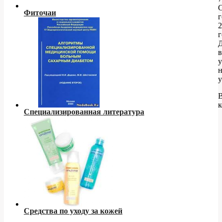
Фиточаи
г
2
г
Д
у
н
у
к
Специализированная литература
Средства по уходу за кожей