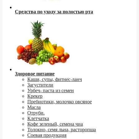
Средства по уходу за полостью рта
Здоровое питание
Каши, супы, фитнес-ланч
Загустители
Урбеч- паста из семен
Крекер
Пребиотики, молочко овсяное
Масла
Отруби.
Клетчатка
Кофе зеленый, семена чиа
Толокно, семя льна, расторопша
Соевая продукция