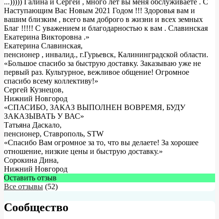
...))))) Галина и Сергей , много лет вы меня обслуживаете . С
Наступающим Вас Новым 2021 Годом !!! Здоровья вам и
вашим близким , всего вам доброго в жизни и всех земных
Благ !!!!! С уважением и благодарностью к вам . Славинская
Екатерина Викторовна .
»
Екатерина Славинская
,
пенсионер , инвалид., г.Гурьевск, Калининградской области.
«Большое спасибо за быструю доставку. Заказываю уже не
первый раз. Культурное, вежливое общение! Огромное
спасибо всему коллективу!»
Сергей Кузнецов
,
Нижний Новгород
«СПАСИБО, ЗАКАЗ ВЫПОЛНЕН ВОВРЕМЯ, БУДУ
ЗАКАЗЫВАТЬ У ВАС»
Татьяна Даскало
,
пенсионер, Ставрополь, STW
«Спасибо Вам огромное за то, что вы делаете! За хорошее
отношение, низкие цены и быструю доставку.»
Сорокина Дина
,
Нижний Новгород
Оставить отзыв
Все отзывы
(52)
Сообщество