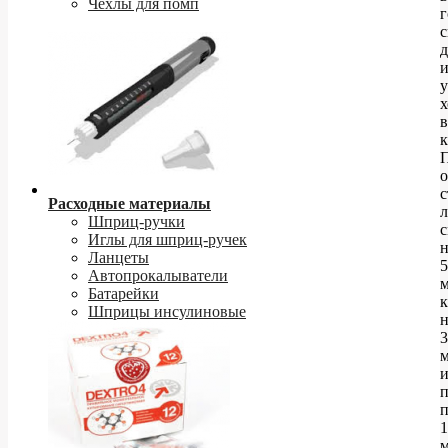
Чехлы для помп
г
д
у
х
в
к
с
Расходные материалы
Шприц-ручки
с
Иглы для шприц-ручек
н
Ланцеты
5
Автопрокалыватели
м
Батарейки
к
Шприцы инсулиновые
н
3
м
1
м