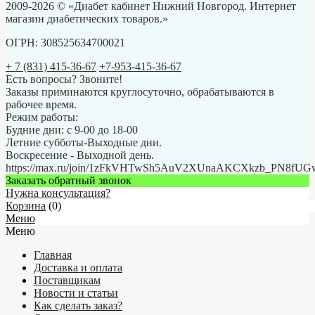
2009-2026 © «Диабет кабинет Нижний Новгород. Интернет
магазин диабетических товаров.»
ОГРН: 308525634700021
+ 7 (831) 415-36-67
+7-953-415-36-67
Есть вопросы? Звоните!
Заказы приминаются круглосуточно, обрабатываются в
рабочее время.
Режим работы:
Будние дни: с 9-00 до 18-00
Летние субботы-Выходные дни.
Воскресение - Выходной день.
https://max.ru/join/1zFkVHTwSh5AuV2XUnaAKCXkzb_PN8fU
Заказать обратный звонок
Нужна консультация?
Корзина
(
0
)
Меню
Меню
Главная
Доставка и оплата
Поставщикам
Новости и статьи
Как сделать заказ?