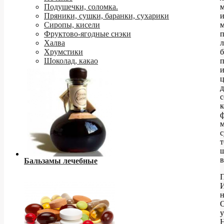
Подушечки, соломка.
м
Пряники, сушки, баранки, сухарики
и
Сиропы, кисели
м
Фруктово-ягодные снэки
Халва
л
Хрумстики
Шоколад, какао
ц
д
с
к
ф
м
т
Бальзамы лечебные
П
н
у