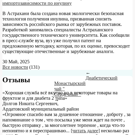
импортозависимости по инулину
В Астрахани была создана новая экологически безопасная
технология получения инулина, призванная снизить
зависимость российского рынка от зарубежных поставок.
Разработкой занимались специалисты Астраханского
государственного технического университета. Как сообщили
в пресс-службе вуза, вуз уже получил патент на
предложенную методику, которая, по их оценке, превосходит
существующие отечественные и зарубежные аналоги.
30 Май, 2025
Все новости
(131)
←
Диабетический
Отзывы
Монастырский
чай "
«Хорошая служба всё вкусно но в некоторые товары на
Сердечный "
фруктозе и для диабета 2 типа»
→
Долгов Никита Сергеевич
,
Ардатовский муниципальный район
«Огромное спасибо вам за душевное отношение , доброту , за
напоминание о том , что посылка уже меня ждет на почте ,
быструю отправку , за многолетнее терпение , когда что-то
непонятно и я переспрашиваю
...
[читать далее]
несколько раз