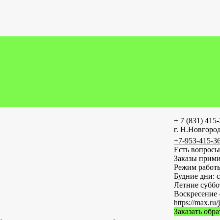
+ 7 (831) 415
г. Н.Новгород
+7-953-415-3
Есть вопросы
Заказы прими
Режим работ
Будние дни: с
Летние субб
Воскресение 
https://max
Заказать обр