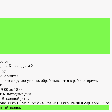
-36-67
, пр. Кирова, дом 2
6-67
? Звоните!
наются круглосуточно, обрабатываются в рабочее время.
ы:
 9-00 до 18-00
оты-Выходные дни.
- Выходной день.
.ru/join/1zFkVHTwSh5AuV2XUnaAKCXkzb_PN8fUGwjCsNxODRo
атный звонок