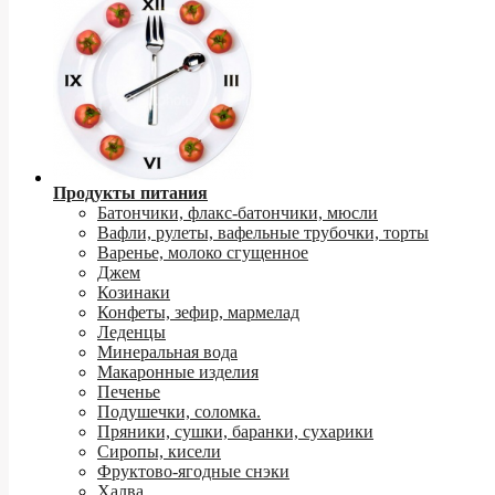
Продукты питания
Батончики, флакс-батончики, мюсли
Вафли, рулеты, вафельные трубочки, торты
Варенье, молоко сгущенное
Джем
Козинаки
Конфеты, зефир, мармелад
Леденцы
Минеральная вода
Макаронные изделия
Печенье
Подушечки, соломка.
Пряники, сушки, баранки, сухарики
Сиропы, кисели
Фруктово-ягодные снэки
Халва