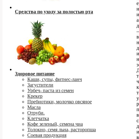
е
н
Средства по уходу за полостью рта
и
а
д
–
в
д
н
э
Здоровое питание
т
Каши, супы, фитнес-ланч
Загустители
к
Урбеч- паста из семен
т
Крекер
у
Пребиотики, молочко овсяное
Масла
Отруби.
Клетчатка
с
Кофе зеленый, семена чиа
д
Толокно, семя льна, расторопша
и
Соевая продукция
в