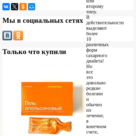
или
второму
типу.
В
Мы в социальных сетях
действительности
выделяют
более
10
различных
форм
Только что купили
сахарного
диабета!
Но
все
это
довольно
редкие
болезни
и
обычно
их
лечение,
в
конечном
счете,