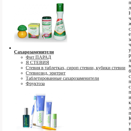
п
л
ч
ж
с
з
ч
у
Сахарозаменители
Фит ПАРАД
Я СТЕВИЯ
м
Стевия в таблетках, сироп стевии, кубики стевии
Стевиозид, эритрит
с
Таблетированные сахарозаменители
Фруктоза
с
к
л
п
К
т