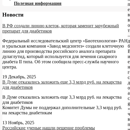
Полезная информация
е
Новости
в
В РФ создали линию клеток, которая заменит зарубежный
препарат для диабетиков
–
д
Федеральный исследовательский центр «Биотехнология» РАН
б
и уральская компания «Завод медсинтез» создали клеточную
линию для производства российского аналога препарата
и
дулаглутид, который используется для лечения сахарного
е
диабета II типа. Об этом сообщила пресс-служба научного
центра.
19 Декабрь, 2025
В Думе отказались заложить еще 3,3 млрд руб. на лекарства
д
для диабетиков
о
а
В Думе отказались заложить еще 3,3 млрд руб. на лекарства
с
для диабетиков
g
Комитет Думы не поддержал дополнительные 3,3 млрд руб.
«
на лекарства диабетикам
ч
в
13 Ноябрь, 2025
п
Российские ученые нашли решение проблемы
н