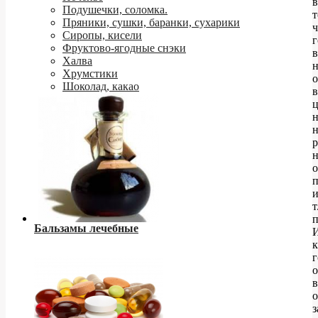
в
Подушечки, соломка.
т
Пряники, сушки, баранки, сухарики
ч
Сиропы, кисели
Фруктово-ягодные снэки
в
Халва
н
Хрумстики
о
Шоколад, какао
в
ц
н
н
р
н
о
п
т
п
Бальзамы лечебные
к
о
в
о
з