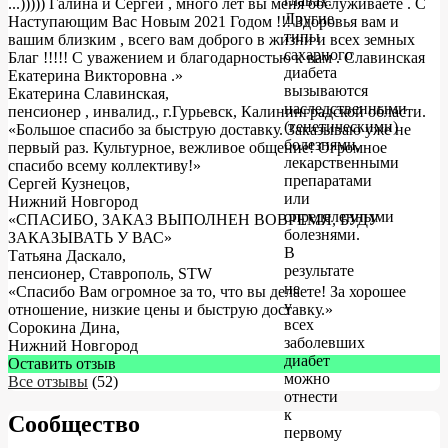
главах.
...))))) Галина и Сергей , много лет вы меня обслуживаете . С
Другие
Наступающим Вас Новым 2021 Годом !!! Здоровья вам и
типы
вашим близким , всего вам доброго в жизни и всех земных
сахарного
Благ !!!!! С уважением и благодарностью к вам . Славинская
диабета
Екатерина Викторовна .
»
вызываются
Екатерина Славинская
,
наследственными
пенсионер , инвалид., г.Гурьевск, Калининградской области.
(генетическими)
«Большое спасибо за быструю доставку. Заказываю уже не
болезнями,
первый раз. Культурное, вежливое общение! Огромное
лекарственными
спасибо всему коллективу!»
препаратами
Сергей Кузнецов
,
или
Нижний Новгород
определенными
«СПАСИБО, ЗАКАЗ ВЫПОЛНЕН ВОВРЕМЯ, БУДУ
болезнями.
ЗАКАЗЫВАТЬ У ВАС»
В
Татьяна Даскало
,
результате
пенсионер, Ставрополь, STW
не
«Спасибо Вам огромное за то, что вы делаете! За хорошее
у
отношение, низкие цены и быструю доставку.»
всех
Сорокина Дина
,
заболевших
Нижний Новгород
диабет
Оставить отзыв
можно
Все отзывы
(52)
отнести
к
Сообщество
первому