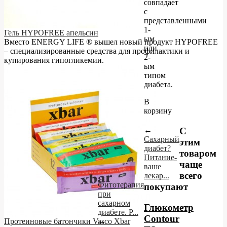
совпадает
с
представленными
1-
Гель HYPOFREE апельсин
ым
Вместо ENERGY LIFE ® вышел новый продукт HYPOFREE
или
– cпециализированные средства для профилактики и
2-
купирования гипогликемии.
ым
типом
диабета.
В
корзину
←
С
Сахарный
этим
диабет?
товаром
Питание-
чаще
ваше
всего
лекар...
Фитотерапия
покупают
при
сахарном
Глюкометр
диабете. Р...
Contour
Протеиновые батончики Vasco Xbar
→