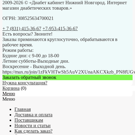
2009-2026 © «Диабет кабинет Нижний Новгород. Интернет
магазин диабетических товаров.»
ОГРН: 308525634700021
+ 7 (831) 415-36-67
+7-953-415-36-67
Есть вопросы? Звоните!
Заказы приминаются круглосуточно, обрабатываются в
рабочее время.
Режим работы:
Будние дни: с 9-00 до 18-00
Летние субботы-Выходные дни.
Воскресение - Выходной день.
https://max.ru/join/1zFkVHTwSh5AuV2XUnaAKCXkzb_PN8fU
Заказать обратный звонок
Нужна консультация?
Корзина
(
0
)
Меню
Меню
Главная
Доставка и оплата
Поставщикам
Новости и статьи
Как сделать заказ?