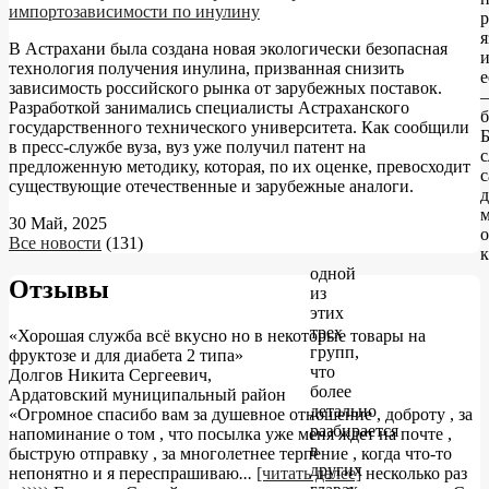
импортозависимости по инулину
р
я
В Астрахани была создана новая экологически безопасная
технология получения инулина, призванная снизить
е
зависимость российского рынка от зарубежных поставок.
–
Разработкой занимались специалисты Астраханского
б
государственного технического университета. Как сообщили
в пресс-службе вуза, вуз уже получил патент на
с
предложенную методику, которая, по их оценке, превосходит
с
существующие отечественные и зарубежные аналоги.
д
30 Май, 2025
о
Все новости
(131)
к
одной
Отзывы
из
этих
трех
«Хорошая служба всё вкусно но в некоторые товары на
групп,
фруктозе и для диабета 2 типа»
что
Долгов Никита Сергеевич
,
более
Ардатовский муниципальный район
детально
«Огромное спасибо вам за душевное отношение , доброту , за
разбирается
напоминание о том , что посылка уже меня ждет на почте ,
в
быструю отправку , за многолетнее терпение , когда что-то
других
непонятно и я переспрашиваю
...
[читать далее]
несколько раз