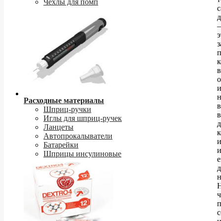
Чехлы для помп
д
–
э
з
к
в
о
н
Расходные материалы
в
Шприц-ручки
в
Иглы для шприц-ручек
д
Ланцеты
к
Автопрокалыватели
Батарейки
Шприцы инсулиновые
е
д
н
ч
п
с