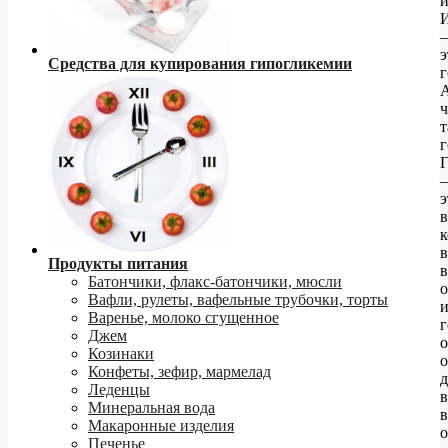
–
э
Средства для купирования гипогликемии
г
ч
т
–
э
в
к
в
Продукты питания
в
Батончики, флакс-батончики, мюсли
о
Вафли, рулеты, вафельные трубочки, торты
Варенье, молоко сгущенное
Джем
о
Козинаки
о
Конфеты, зефир, мармелад
д
Леденцы
Минеральная вода
в
Макаронные изделия
о
Печенье