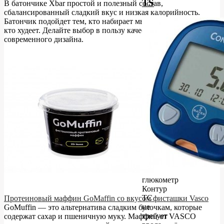
TS
В батончике Xbar простой и полезный состав,
сбалансированный сладкий вкус и низкая калорийность.
Батончик подойдет тем, кто набирает мышечную массу и тем,
кто худеет. Делайте выбор в пользу качественного состава и
современного дизайна.
глюкометр
Контур
ТС
Протеиновый маффин GoMaffin со вкусом фисташки Vasco
не
GoMuffin — это альтернатива сладким булочкам, которые
требует
содержат сахар и пшеничную муку. Маффин от VASCO