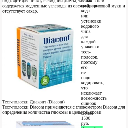
ввода
подходит для низкоуглеводной диеты, так как в нём
цифрового
содержатся медленные углеводы из овсяной и рисовой муки и
кода
отсутствует сахар.
или
установки
кодового
чипа
для
каждой
упаковки
тест-
полосок,
поэтому
его
не
надо
кодировать,
что
исключает
возможность
Тест-полоски Диаконт (Diacont)
ошибок
Тест-полоски Diacont применяются с глюкометром Diacont для
определения количества глюкозы в цельной крови
Цена:
1500
руб.