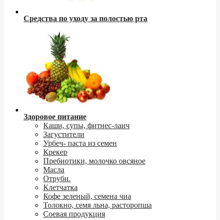
Средства по уходу за полостью рта
Здоровое питание
Каши, супы, фитнес-ланч
Загустители
Урбеч- паста из семен
Крекер
Пребиотики, молочко овсяное
Масла
Отруби.
Клетчатка
Кофе зеленый, семена чиа
Толокно, семя льна, расторопша
Соевая продукция