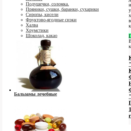
Подушечки, соломка.
Пряники, сушки, баранки, сухарики
у
Сиропы, кисели
х
Фруктово-ягодные снэки
в
Халва
к
Хрумстики
Шоколад, какао
к
Бальзамы лечебные