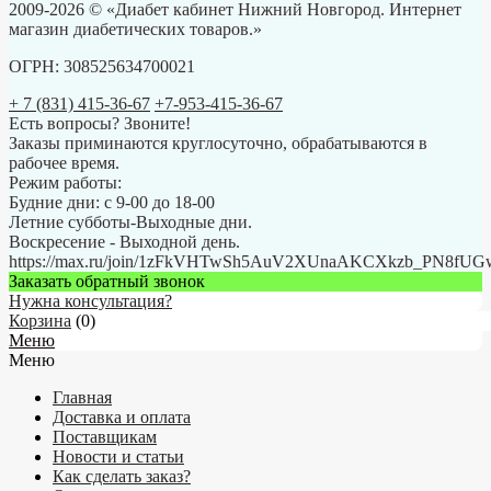
2009-2026 © «Диабет кабинет Нижний Новгород. Интернет
магазин диабетических товаров.»
ОГРН: 308525634700021
+ 7 (831) 415-36-67
+7-953-415-36-67
Есть вопросы? Звоните!
Заказы приминаются круглосуточно, обрабатываются в
рабочее время.
Режим работы:
Будние дни: с 9-00 до 18-00
Летние субботы-Выходные дни.
Воскресение - Выходной день.
https://max.ru/join/1zFkVHTwSh5AuV2XUnaAKCXkzb_PN8fU
Заказать обратный звонок
Нужна консультация?
Корзина
(
0
)
Меню
Меню
Главная
Доставка и оплата
Поставщикам
Новости и статьи
Как сделать заказ?