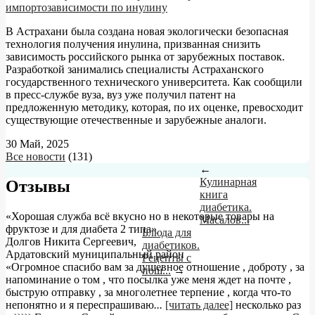
импортозависимости по инулину
В Астрахани была создана новая экологически безопасная
технология получения инулина, призванная снизить
зависимость российского рынка от зарубежных поставок.
Разработкой занимались специалисты Астраханского
государственного технического университета. Как сообщили
в пресс-службе вуза, вуз уже получил патент на
предложенную методику, которая, по их оценке, превосходит
существующие отечественные и зарубежные аналоги.
30 Май, 2025
Все новости
(131)
←
Кулинарная
Отзывы
книга
диабетика.
«Хорошая служба всё вкусно но в некоторые товары на
Масалов...
фруктозе и для диабета 2 типа»
Блюда для
Долгов Никита Сергеевич
,
диабетиков.
Ардатовский муниципальный район
Рецепты с
«Огромное спасибо вам за душевное отношение , доброту , за
пош...
→
напоминание о том , что посылка уже меня ждет на почте ,
быструю отправку , за многолетнее терпение , когда что-то
непонятно и я переспрашиваю
...
[читать далее]
несколько раз