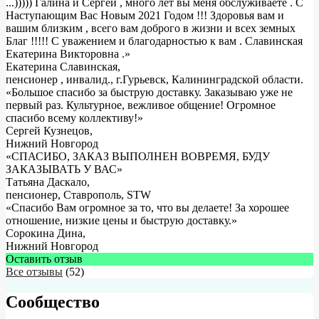
...))))) Галина и Сергей , много лет вы меня обслуживаете . С
Наступающим Вас Новым 2021 Годом !!! Здоровья вам и
вашим близким , всего вам доброго в жизни и всех земных
Благ !!!!! С уважением и благодарностью к вам . Славинская
Екатерина Викторовна .
»
Екатерина Славинская
,
пенсионер , инвалид., г.Гурьевск, Калининградской области.
«Большое спасибо за быструю доставку. Заказываю уже не
первый раз. Культурное, вежливое общение! Огромное
спасибо всему коллективу!»
Сергей Кузнецов
,
Нижний Новгород
«СПАСИБО, ЗАКАЗ ВЫПОЛНЕН ВОВРЕМЯ, БУДУ
ЗАКАЗЫВАТЬ У ВАС»
Татьяна Даскало
,
пенсионер, Ставрополь, STW
«Спасибо Вам огромное за то, что вы делаете! За хорошее
отношение, низкие цены и быструю доставку.»
Сорокина Дина
,
Нижний Новгород
Оставить отзыв
Все отзывы
(52)
Сообщество