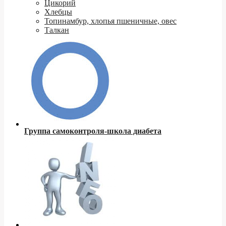
Цикорий
Хлебцы
Топинамбур, хлопья пшеничные, овес
Талкан
Группа самоконтроля-школа диабета