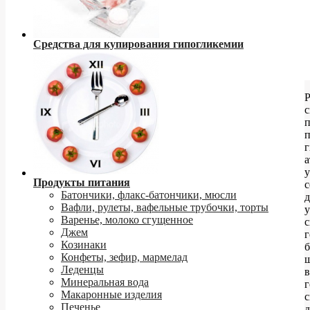
Средства для купирования гипогликемии
Р
с
г
а
Продукты питания
с
Батончики, флакс-батончики, мюсли
д
Вафли, рулеты, вафельные трубочки, торты
Варенье, молоко сгущенное
Джем
Козинаки
б
Конфеты, зефир, мармелад
Леденцы
в
Минеральная вода
г
Макаронные изделия
Печенье
д