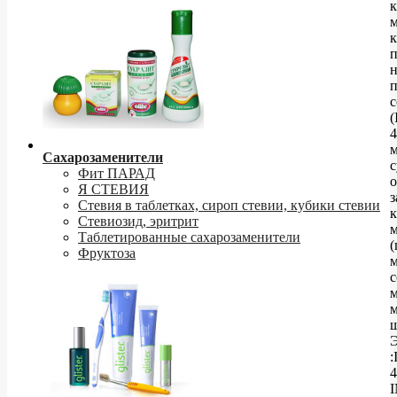
к
м
к
н
п
с
(
4
Сахарозаменители
с
Фит ПАРАД
о
Я СТЕВИЯ
з
Стевия в таблетках, сироп стевии, кубики стевии
к
Стевиозид, эритрит
м
Таблетированные сахарозаменители
(
Фруктоза
м
с
м
м
:
4