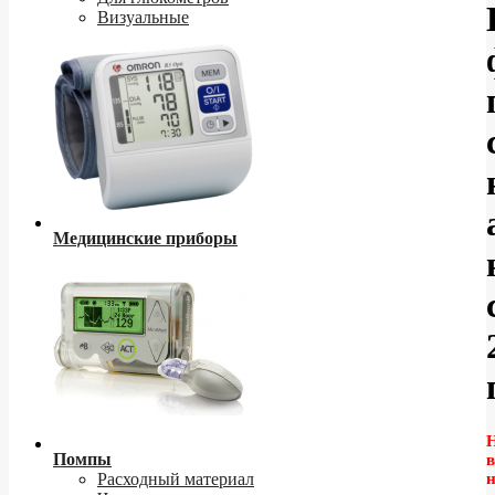
Визуальные
Медицинские приборы
Помпы
в
Расходный материал