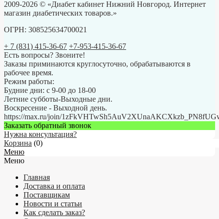
2009-2026 © «Диабет кабинет Нижний Новгород. Интернет
магазин диабетических товаров.»
ОГРН: 308525634700021
+ 7 (831) 415-36-67
+7-953-415-36-67
Есть вопросы? Звоните!
Заказы приминаются круглосуточно, обрабатываются в
рабочее время.
Режим работы:
Будние дни: с 9-00 до 18-00
Летние субботы-Выходные дни.
Воскресение - Выходной день.
https://max.ru/join/1zFkVHTwSh5AuV2XUnaAKCXkzb_PN8fU
Заказать обратный звонок
Нужна консультация?
Корзина
(
0
)
Меню
Меню
Главная
Доставка и оплата
Поставщикам
Новости и статьи
Как сделать заказ?