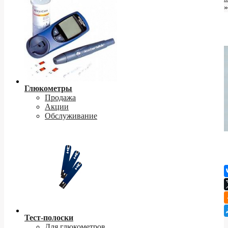
»
Глюкометры
Продажа
Акции
Обслуживание
Тест-полоски
Для глюкометров