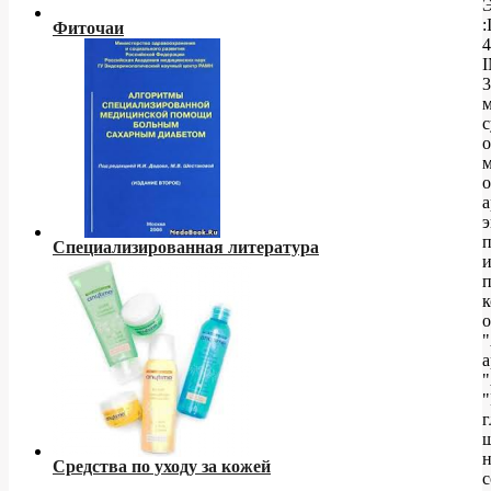
:
Фиточаи
4
3
с
о
м
о
а
э
Специализированная литература
и
к
о
"
а
"
"
г
н
Средства по уходу за кожей
с