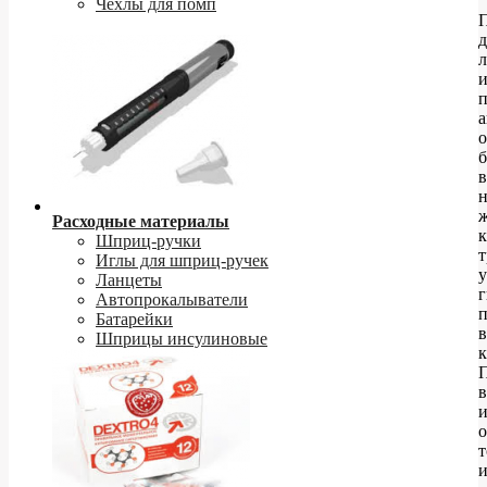
Чехлы для помп
д
л
а
б
в
н
ж
Расходные материалы
Шприц-ручки
т
Иглы для шприц-ручек
Ланцеты
Автопрокалыватели
Батарейки
в
Шприцы инсулиновые
и
о