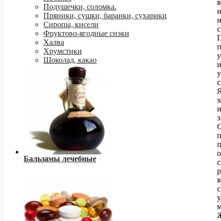
в
Подушечки, соломка.
н
Пряники, сушки, баранки, сухарики
Сиропы, кисели
с
Фруктово-ягодные снэки
Халва
Хрумстики
у
Шоколад, какао
у
с
э
С
п
п
о
Бальзамы лечебные
р
в
с