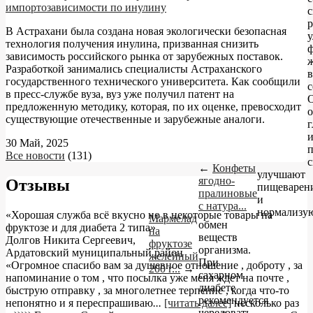
импортозависимости по инулину
с
р
В Астрахани была создана новая экологически безопасная
технология получения инулина, призванная снизить
зависимость российского рынка от зарубежных поставок.
ж
Разработкой занимались специалисты Астраханского
государственного технического университета. Как сообщили
с
в пресс-службе вуза, вуз уже получил патент на
предложенную методику, которая, по их оценке, превосходит
существующие отечественные и зарубежные аналоги.
30 Май, 2025
Все новости
(131)
с
←
Конфеты
улучшают
ягодно-
Отзывы
пищеварен
пралиновые
и
с натура...
нормализу
«Хорошая служба всё вкусно но в некоторые товары на
Мармелад
обмен
фруктозе и для диабета 2 типа»
на
веществ
Долгов Никита Сергеевич
,
фруктозе
организма.
Ардатовский муниципальный район
желейный
При
«Огромное спасибо вам за душевное отношение , доброту , за
200 г...
→
сахарном
напоминание о том , что посылка уже меня ждет на почте ,
диабете
быструю отправку , за многолетнее терпение , когда что-то
рекомендуется
непонятно и я переспрашиваю
...
[читать далее]
несколько раз
чередовать