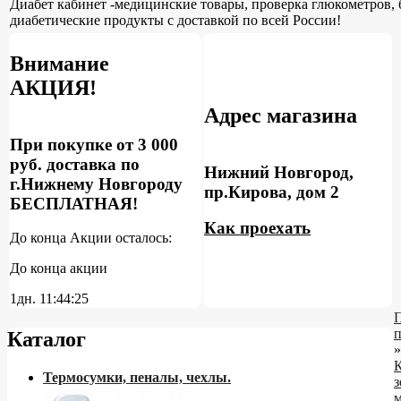
Диабет кабинет -медицинские товары, проверка глюкометров, 
диабетические продукты с доставкой по всей России!
Внимание
АКЦИЯ!
Адрес магазина
При покупке от 3 000
руб. доставка по
Нижний Новгород,
г.Нижнему Новгороду
пр.Кирова, дом 2
БЕСПЛАТНАЯ!
Как проехать
До конца Акции осталось:
До конца акции
1дн.
11:44:24
Каталог
»
Термосумки, пеналы, чехлы.
з