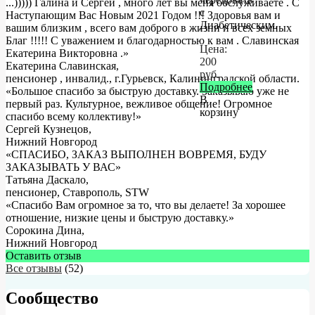
...))))) Галина и Сергей , много лет вы меня обслуживаете . С
с
Наступающим Вас Новым 2021 Годом !!! Здоровья вам и
Диабетическим.
вашим близким , всего вам доброго в жизни и всех земных
Благ !!!!! С уважением и благодарностью к вам . Славинская
Цена:
Екатерина Викторовна .
»
200
Екатерина Славинская
,
руб.
пенсионер , инвалид., г.Гурьевск, Калининградской области.
Подробнее
«Большое спасибо за быструю доставку. Заказываю уже не
В
первый раз. Культурное, вежливое общение! Огромное
корзину
спасибо всему коллективу!»
Сергей Кузнецов
,
Нижний Новгород
«СПАСИБО, ЗАКАЗ ВЫПОЛНЕН ВОВРЕМЯ, БУДУ
ЗАКАЗЫВАТЬ У ВАС»
Татьяна Даскало
,
пенсионер, Ставрополь, STW
«Спасибо Вам огромное за то, что вы делаете! За хорошее
отношение, низкие цены и быструю доставку.»
Сорокина Дина
,
Нижний Новгород
Оставить отзыв
Все отзывы
(52)
Сообщество