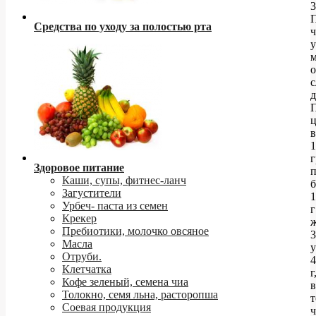
3
Средства по уходу за полостью рта
о
с
д
ц
в
1
г
Здоровое питание
п
Каши, супы, фитнес-ланч
б
Загустители
1
Урбеч- паста из семен
г
Крекер
Пребиотики, молочко овсяное
3
Масла
у
Отруби.
4
Клетчатка
г
Кофе зеленый, семена чиа
в
Толокно, семя льна, расторопша
Соевая продукция
ч