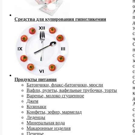
о
Средства для купирования гипогликемии
д
ч
п
с
з
с
с
с
Продукты питания
Батончики, флакс-батончики, мюсли
Вафли, рулеты, вафельные трубочки, торты
к
Варенье, молоко сгущенное
д
Джем
Козинаки
с
Конфеты, зефир, мармелад
Леденцы
х
Минеральная вода
Макаронные изделия
б
Печенье