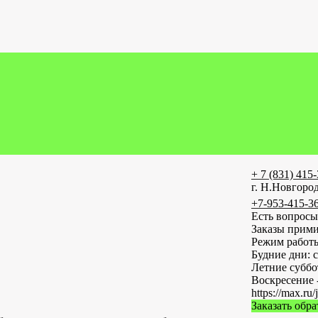
+ 7 (831) 415
г. Н.Новгород
+7-953-415-3
Есть вопросы
Заказы прими
Режим работ
Будние дни: с
Летние субб
Воскресение 
https://max
Заказать обр