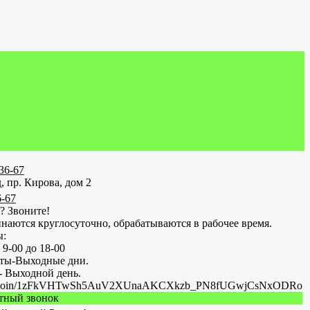
-36-67
, пр. Кирова, дом 2
6-67
? Звоните!
наются круглосуточно, обрабатываются в рабочее время.
ы:
 9-00 до 18-00
оты-Выходные дни.
- Выходной день.
.ru/join/1zFkVHTwSh5AuV2XUnaAKCXkzb_PN8fUGwjCsNxODRo
атный звонок