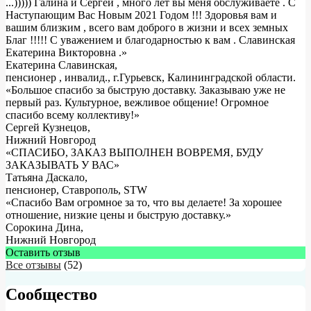
...))))) Галина и Сергей , много лет вы меня обслуживаете . С
Наступающим Вас Новым 2021 Годом !!! Здоровья вам и
вашим близким , всего вам доброго в жизни и всех земных
Благ !!!!! С уважением и благодарностью к вам . Славинская
Екатерина Викторовна .
»
Екатерина Славинская
,
пенсионер , инвалид., г.Гурьевск, Калининградской области.
«Большое спасибо за быструю доставку. Заказываю уже не
первый раз. Культурное, вежливое общение! Огромное
спасибо всему коллективу!»
Сергей Кузнецов
,
Нижний Новгород
«СПАСИБО, ЗАКАЗ ВЫПОЛНЕН ВОВРЕМЯ, БУДУ
ЗАКАЗЫВАТЬ У ВАС»
Татьяна Даскало
,
пенсионер, Ставрополь, STW
«Спасибо Вам огромное за то, что вы делаете! За хорошее
отношение, низкие цены и быструю доставку.»
Сорокина Дина
,
Нижний Новгород
Оставить отзыв
Все отзывы
(52)
Сообщество