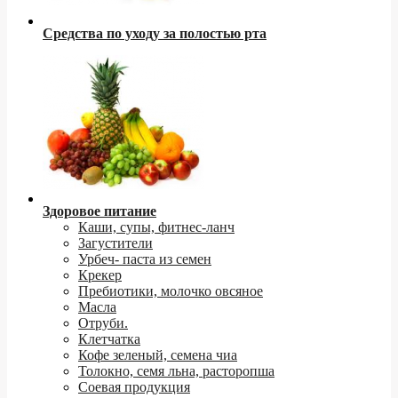
Средства по уходу за полостью рта
Здоровое питание
Каши, супы, фитнес-ланч
Загустители
Урбеч- паста из семен
Крекер
Пребиотики, молочко овсяное
Масла
Отруби.
Клетчатка
Кофе зеленый, семена чиа
Толокно, семя льна, расторопша
Соевая продукция