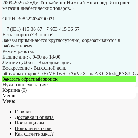
2009-2026 © «Диабет кабинет Нижний Новгород. Интернет
магазин диабетических товаров.»
ОГРН: 308525634700021
+ 7 (831) 415-36-67
+7-953-415-36-67
Есть вопросы? Звоните!
Заказы приминаются круглосуточно, обрабатываются в
рабочее время.
Режим работы:
Будние дни: с 9-00 до 18-00
Летние субботы-Выходные дни.
Воскресение - Выходной день.
https://max.ru/join/1zFkVHTwSh5AuV2XUnaAKCXkzb_PN8fU
Заказать обратный звонок
Нужна консультация?
Корзина
(
0
)
Меню
Меню
Главная
Доставка и оплата
Поставщикам
Новости и статьи
Как сделать заказ?