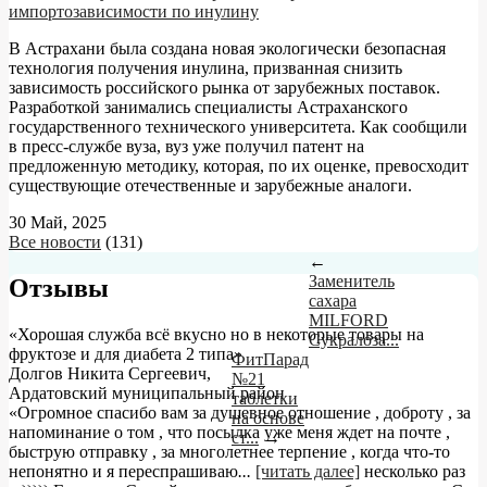
импортозависимости по инулину
В Астрахани была создана новая экологически безопасная
технология получения инулина, призванная снизить
зависимость российского рынка от зарубежных поставок.
Разработкой занимались специалисты Астраханского
государственного технического университета. Как сообщили
в пресс-службе вуза, вуз уже получил патент на
предложенную методику, которая, по их оценке, превосходит
существующие отечественные и зарубежные аналоги.
30 Май, 2025
Все новости
(131)
←
Заменитель
Отзывы
сахара
MILFORD
«Хорошая служба всё вкусно но в некоторые товары на
Сукралоза...
фруктозе и для диабета 2 типа»
ФитПарад
Долгов Никита Сергеевич
,
№21
Ардатовский муниципальный район
таблетки
«Огромное спасибо вам за душевное отношение , доброту , за
на основе
напоминание о том , что посылка уже меня ждет на почте ,
ст...
→
быструю отправку , за многолетнее терпение , когда что-то
непонятно и я переспрашиваю
...
[читать далее]
несколько раз