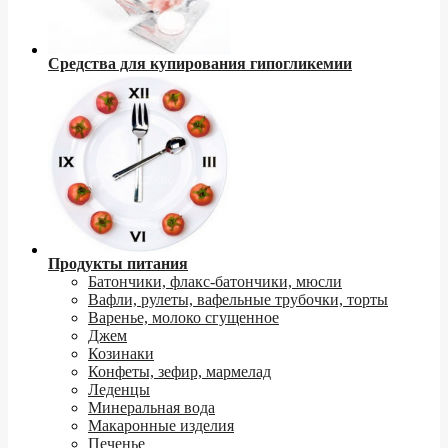
Средства для купирования гипогликемии
Продукты питания
Батончики, флакс-батончики, мюсли
Вафли, рулеты, вафельные трубочки, торты
Варенье, молоко сгущенное
Джем
Козинаки
Конфеты, зефир, мармелад
Леденцы
Минеральная вода
Макаронные изделия
Печенье