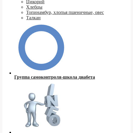
Цикорий
Хлебцы
Топинамбур, хлопья пшеничные, овес
Талкан
Группа самоконтроля-школа диабета