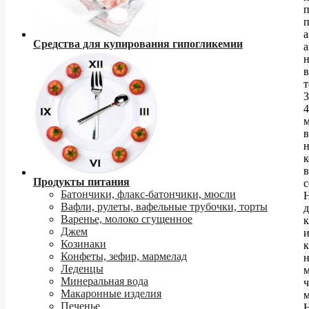
п
а
Средства для купирования гипогликемии
а
в
т
3
4
в
к
в
Продукты питания
с
Батончики, флакс-батончики, мюсли
Н
Вафли, рулеты, вафельные трубочки, торты
д
Варенье, молоко сгущенное
Джем
Козинаки
к
Конфеты, зефир, мармелад
н
Леденцы
м
Минеральная вода
ч
Макаронные изделия
м
Печенье