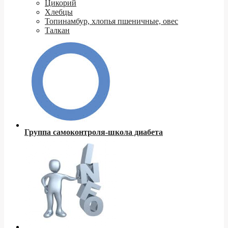
Цикорий
Хлебцы
Топинамбур, хлопья пшеничные, овес
Талкан
Группа самоконтроля-школа диабета