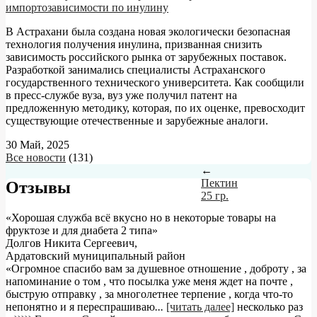
импортозависимости по инулину
В Астрахани была создана новая экологически безопасная
технология получения инулина, призванная снизить
зависимость российского рынка от зарубежных поставок.
Разработкой занимались специалисты Астраханского
государственного технического университета. Как сообщили
в пресс-службе вуза, вуз уже получил патент на
предложенную методику, которая, по их оценке, превосходит
существующие отечественные и зарубежные аналоги.
30 Май, 2025
Все новости
(131)
←
Пектин
Отзывы
25 гр.
«Хорошая служба всё вкусно но в некоторые товары на
фруктозе и для диабета 2 типа»
Долгов Никита Сергеевич
,
Ардатовский муниципальный район
«Огромное спасибо вам за душевное отношение , доброту , за
напоминание о том , что посылка уже меня ждет на почте ,
быструю отправку , за многолетнее терпение , когда что-то
непонятно и я переспрашиваю
...
[читать далее]
несколько раз