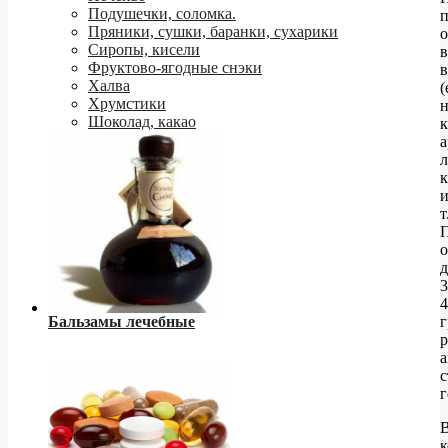
Подушечки, соломка.
п
Пряники, сушки, баранки, сухарики
Сиропы, кисели
в
Фруктово-ягодные снэки
в
Халва
(
Хрумстики
н
Шоколад, какао
к
а
к
т
д
3
4
Бальзамы лечебные
г
а
с
г
к