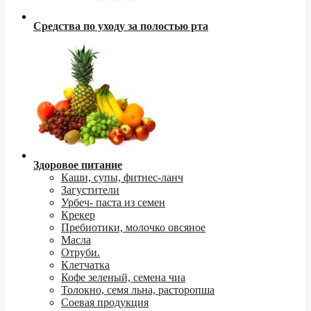
Средства по уходу за полостью рта
Здоровое питание
Каши, супы, фитнес-ланч
Загустители
Урбеч- паста из семен
Крекер
Пребиотики, молочко овсяное
Масла
Отруби.
Клетчатка
Кофе зеленый, семена чиа
Толокно, семя льна, расторопша
Соевая продукция