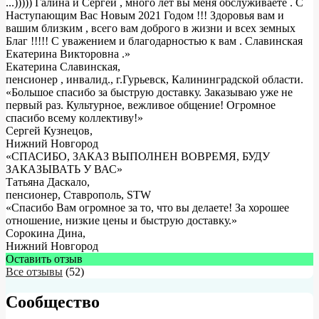
...))))) Галина и Сергей , много лет вы меня обслуживаете . С
Наступающим Вас Новым 2021 Годом !!! Здоровья вам и
вашим близким , всего вам доброго в жизни и всех земных
Благ !!!!! С уважением и благодарностью к вам . Славинская
Екатерина Викторовна .
»
Екатерина Славинская
,
пенсионер , инвалид., г.Гурьевск, Калининградской области.
«Большое спасибо за быструю доставку. Заказываю уже не
первый раз. Культурное, вежливое общение! Огромное
спасибо всему коллективу!»
Сергей Кузнецов
,
Нижний Новгород
«СПАСИБО, ЗАКАЗ ВЫПОЛНЕН ВОВРЕМЯ, БУДУ
ЗАКАЗЫВАТЬ У ВАС»
Татьяна Даскало
,
пенсионер, Ставрополь, STW
«Спасибо Вам огромное за то, что вы делаете! За хорошее
отношение, низкие цены и быструю доставку.»
Сорокина Дина
,
Нижний Новгород
Оставить отзыв
Все отзывы
(52)
Сообщество