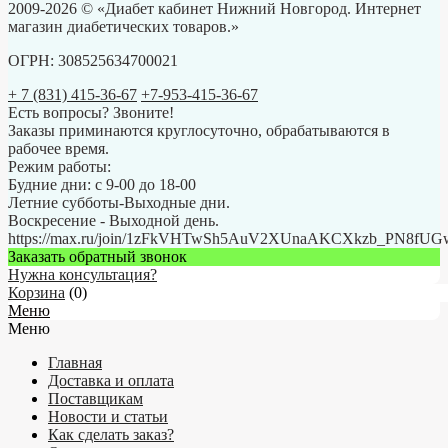
2009-2026 © «Диабет кабинет Нижний Новгород. Интернет
магазин диабетических товаров.»
ОГРН: 308525634700021
+ 7 (831) 415-36-67
+7-953-415-36-67
Есть вопросы? Звоните!
Заказы приминаются круглосуточно, обрабатываются в
рабочее время.
Режим работы:
Будние дни: с 9-00 до 18-00
Летние субботы-Выходные дни.
Воскресение - Выходной день.
https://max.ru/join/1zFkVHTwSh5AuV2XUnaAKCXkzb_PN8fU
Заказать обратный звонок
Нужна консультация?
Корзина
(
0
)
Меню
Меню
Главная
Доставка и оплата
Поставщикам
Новости и статьи
Как сделать заказ?