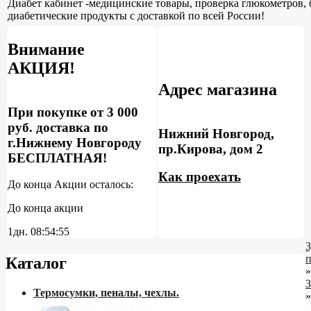
Диабет кабинет -медицинские товары, проверка глюкометров, 
диабетические продукты с доставкой по всей России!
Внимание
АКЦИЯ!
Адрес магазина
При покупке от 3 000
руб. доставка по
Нижний Новгород,
г.Нижнему Новгороду
пр.Кирова, дом 2
БЕСПЛАТНАЯ!
Как проехать
До конца Акции осталось:
До конца акции
1дн.
08:54:54
З
Каталог
»
З
Термосумки, пеналы, чехлы.
»