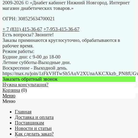
2009-2026 © «Диабет кабинет Нижний Новгород. Интернет
магазин диабетических товаров.»
ОГРН: 308525634700021
+ 7 (831) 415-36-67
+7-953-415-36-67
Есть вопросы? Звоните!
Заказы приминаются круглосуточно, обрабатываются в
рабочее время.
Режим работы:
Будние дни: с 9-00 до 18-00
Летние субботы-Выходные дни.
Воскресение - Выходной день.
https://max.ru/join/1zFkVHTwSh5AuV2XUnaAKCXkzb_PN8fU
Заказать обратный звонок
Нужна консультация?
Корзина
(
0
)
Меню
Меню
Главная
Доставка и оплата
Поставщикам
Новости и статьи
Как сделать заказ?