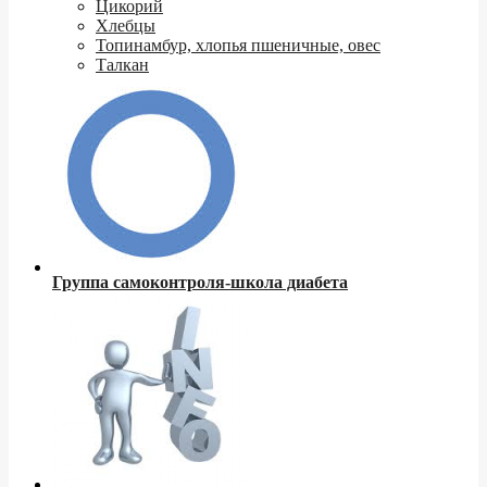
Цикорий
Хлебцы
Топинамбур, хлопья пшеничные, овес
Талкан
Группа самоконтроля-школа диабета