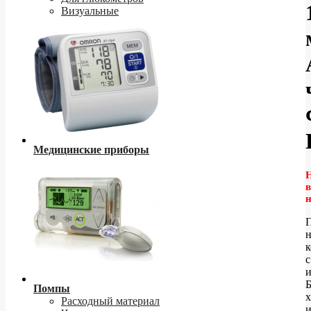
Визуальные
Медицинские приборы
в
П
н
к
с
и
Помпы
Расходный материал