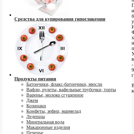
П
б
Средства для купирования гипогликемии
у
х
в
-
9
г
Продукты питания
Батончики, флакс-батончики, мюсли
Вафли, рулеты, вафельные трубочки, торты
к
Варенье, молоко сгущенное
Джем
Козинаки
Конфеты, зефир, мармелад
Леденцы
Минеральная вода
Макаронные изделия
Печенье