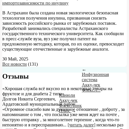
импортозависимости по инулину
В Астрахани была создана новая экологически безопасная
технология получения инулина, призванная снизить
зависимость российского рынка от зарубежных поставок.
Разработкой занимались специалисты Астраханского
государственного технического университета. Как сообщили
в пресс-службе вуза, вуз уже получил патент на
предложенную методику, которая, по их оценке, превосходит
существующие отечественные и зарубежные аналоги.
30 Май, 2025
Все новости
(131)
←
Инфузионная
Отзывы
система
Акку-чек
«Хорошая служба всё вкусно но в некоторые товары на
ФлексЛ...
фруктозе и для диабета 2 типа»
Канюли
Долгов Никита Сергеевич
,
Акку-чек
Ардатовский муниципальный район
ФлексЛинк
«Огромное спасибо вам за душевное отношение , доброту , за
Плюс
→
напоминание о том , что посылка уже меня ждет на почте ,
быструю отправку , за многолетнее терпение , когда что-то
непонятно и я переспрашиваю
...
[читать далее]
несколько раз