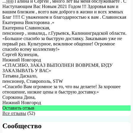
...))))) Галина и Сергей , много лет вы меня обслуживаете . С
Наступающим Вас Новым 2021 Годом !!! Здоровья вам и
вашим близким , всего вам доброго в жизни и всех земных
Благ !!!!! С уважением и благодарностью к вам . Славинская
Екатерина Викторовна .
»
Екатерина Славинская
,
пенсионер , инвалид., г.Гурьевск, Калининградской области.
«Большое спасибо за быструю доставку. Заказываю уже не
первый раз. Культурное, вежливое общение! Огромное
спасибо всему коллективу!»
Сергей Кузнецов
,
Нижний Новгород
«СПАСИБО, ЗАКАЗ ВЫПОЛНЕН ВОВРЕМЯ, БУДУ
ЗАКАЗЫВАТЬ У ВАС»
Татьяна Даскало
,
пенсионер, Ставрополь, STW
«Спасибо Вам огромное за то, что вы делаете! За хорошее
отношение, низкие цены и быструю доставку.»
Сорокина Дина
,
Нижний Новгород
Оставить отзыв
Все отзывы
(52)
Сообщество