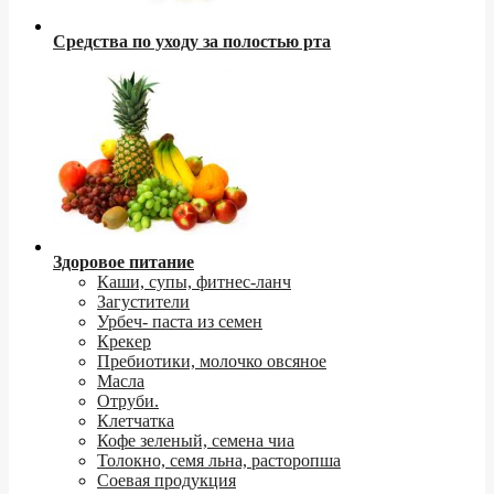
Средства по уходу за полостью рта
Здоровое питание
Каши, супы, фитнес-ланч
Загустители
Урбеч- паста из семен
Крекер
Пребиотики, молочко овсяное
Масла
Отруби.
Клетчатка
Кофе зеленый, семена чиа
Толокно, семя льна, расторопша
Соевая продукция