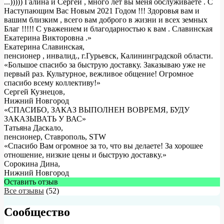
...))))) Галина и Сергей , много лет вы меня обслуживаете . С
Наступающим Вас Новым 2021 Годом !!! Здоровья вам и
вашим близким , всего вам доброго в жизни и всех земных
Благ !!!!! С уважением и благодарностью к вам . Славинская
Екатерина Викторовна .
»
Екатерина Славинская
,
пенсионер , инвалид., г.Гурьевск, Калининградской области.
«Большое спасибо за быструю доставку. Заказываю уже не
первый раз. Культурное, вежливое общение! Огромное
спасибо всему коллективу!»
Сергей Кузнецов
,
Нижний Новгород
«СПАСИБО, ЗАКАЗ ВЫПОЛНЕН ВОВРЕМЯ, БУДУ
ЗАКАЗЫВАТЬ У ВАС»
Татьяна Даскало
,
пенсионер, Ставрополь, STW
«Спасибо Вам огромное за то, что вы делаете! За хорошее
отношение, низкие цены и быструю доставку.»
Сорокина Дина
,
Нижний Новгород
Оставить отзыв
Все отзывы
(52)
Сообщество