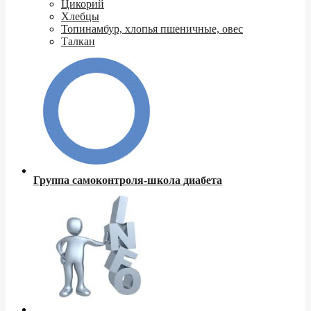
Цикорий
Хлебцы
Топинамбур, хлопья пшеничные, овес
Талкан
Группа самоконтроля-школа диабета