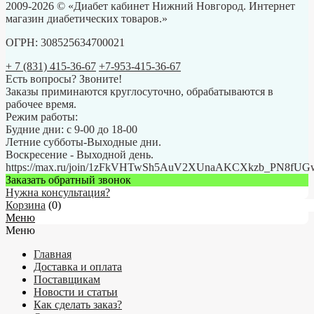
2009-2026 © «Диабет кабинет Нижний Новгород. Интернет
магазин диабетических товаров.»
ОГРН: 308525634700021
+ 7 (831) 415-36-67
+7-953-415-36-67
Есть вопросы? Звоните!
Заказы приминаются круглосуточно, обрабатываются в
рабочее время.
Режим работы:
Будние дни: с 9-00 до 18-00
Летние субботы-Выходные дни.
Воскресение - Выходной день.
https://max.ru/join/1zFkVHTwSh5AuV2XUnaAKCXkzb_PN8fU
Заказать обратный звонок
Нужна консультация?
Корзина
(
0
)
Меню
Меню
Главная
Доставка и оплата
Поставщикам
Новости и статьи
Как сделать заказ?