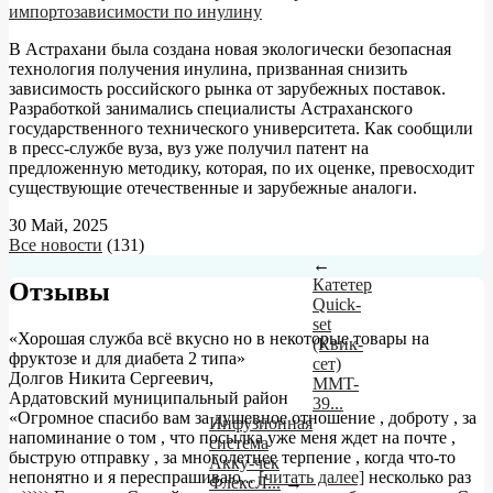
импортозависимости по инулину
В Астрахани была создана новая экологически безопасная
технология получения инулина, призванная снизить
зависимость российского рынка от зарубежных поставок.
Разработкой занимались специалисты Астраханского
государственного технического университета. Как сообщили
в пресс-службе вуза, вуз уже получил патент на
предложенную методику, которая, по их оценке, превосходит
существующие отечественные и зарубежные аналоги.
30 Май, 2025
Все новости
(131)
←
Катетер
Отзывы
Quick-
set
«Хорошая служба всё вкусно но в некоторые товары на
(Квик-
фруктозе и для диабета 2 типа»
сет)
Долгов Никита Сергеевич
,
MMT-
Ардатовский муниципальный район
39...
«Огромное спасибо вам за душевное отношение , доброту , за
Инфузионная
напоминание о том , что посылка уже меня ждет на почте ,
система
быструю отправку , за многолетнее терпение , когда что-то
Акку-чек
непонятно и я переспрашиваю
...
[читать далее]
несколько раз
ФлексЛ...
→