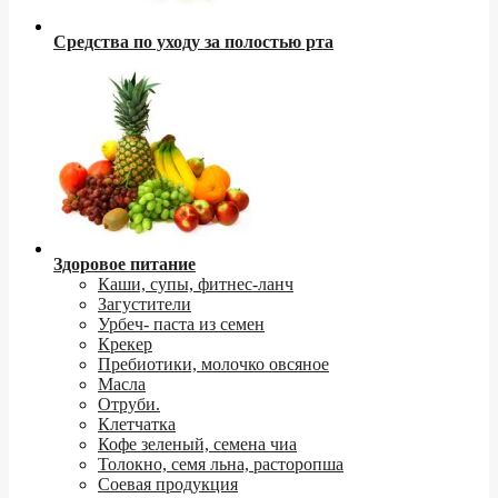
Средства по уходу за полостью рта
Здоровое питание
Каши, супы, фитнес-ланч
Загустители
Урбеч- паста из семен
Крекер
Пребиотики, молочко овсяное
Масла
Отруби.
Клетчатка
Кофе зеленый, семена чиа
Толокно, семя льна, расторопша
Соевая продукция