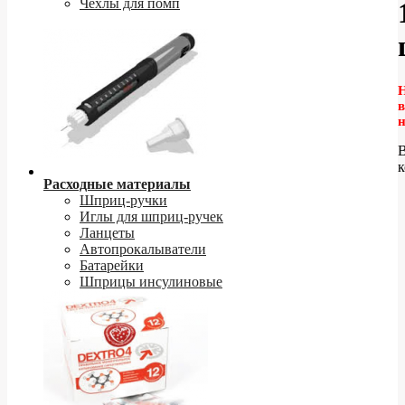
Чехлы для помп
в
к
Расходные материалы
Шприц-ручки
Иглы для шприц-ручек
Ланцеты
Автопрокалыватели
Батарейки
Шприцы инсулиновые