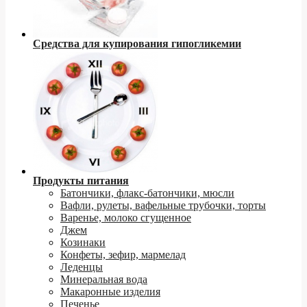
Средства для купирования гипогликемии
Продукты питания
Батончики, флакс-батончики, мюсли
Вафли, рулеты, вафельные трубочки, торты
Варенье, молоко сгущенное
Джем
Козинаки
Конфеты, зефир, мармелад
Леденцы
Минеральная вода
Макаронные изделия
Печенье