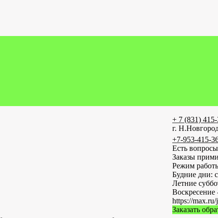
+ 7 (831) 415
г. Н.Новгород
+7-953-415-3
Есть вопросы
Заказы прими
Режим работ
Будние дни: с
Летние субб
Воскресение 
https://max
Заказать обр