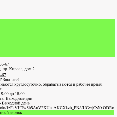
-36-67
, пр. Кирова, дом 2
6-67
? Звоните!
наются круглосуточно, обрабатываются в рабочее время.
ы:
 9-00 до 18-00
оты-Выходные дни.
- Выходной день.
.ru/join/1zFkVHTwSh5AuV2XUnaAKCXkzb_PN8fUGwjCsNxODRo
атный звонок