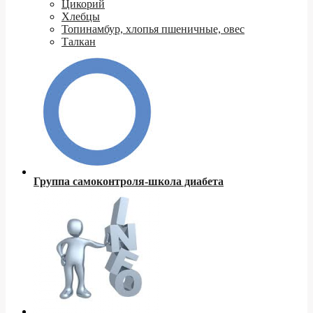
Цикорий
Хлебцы
Топинамбур, хлопья пшеничные, овес
Талкан
Группа самоконтроля-школа диабета