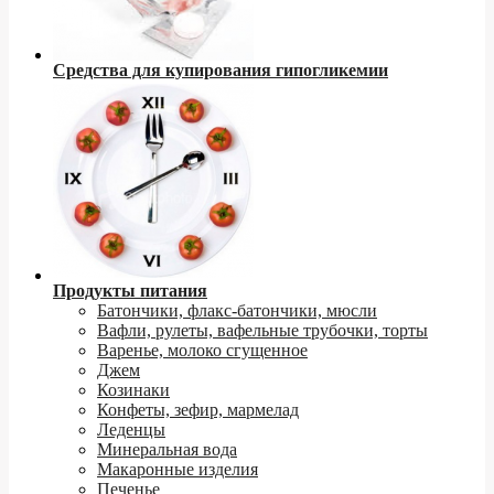
Средства для купирования гипогликемии
Продукты питания
Батончики, флакс-батончики, мюсли
Вафли, рулеты, вафельные трубочки, торты
Варенье, молоко сгущенное
Джем
Козинаки
Конфеты, зефир, мармелад
Леденцы
Минеральная вода
Макаронные изделия
Печенье