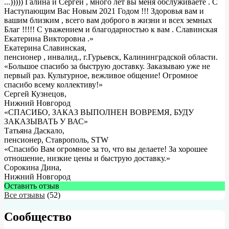
...))))) Галина и Сергей , много лет вы меня обслуживаете . С
Наступающим Вас Новым 2021 Годом !!! Здоровья вам и
вашим близким , всего вам доброго в жизни и всех земных
Благ !!!!! С уважением и благодарностью к вам . Славинская
Екатерина Викторовна .
»
Екатерина Славинская
,
пенсионер , инвалид., г.Гурьевск, Калининградской области.
«Большое спасибо за быструю доставку. Заказываю уже не
первый раз. Культурное, вежливое общение! Огромное
спасибо всему коллективу!»
Сергей Кузнецов
,
Нижний Новгород
«СПАСИБО, ЗАКАЗ ВЫПОЛНЕН ВОВРЕМЯ, БУДУ
ЗАКАЗЫВАТЬ У ВАС»
Татьяна Даскало
,
пенсионер, Ставрополь, STW
«Спасибо Вам огромное за то, что вы делаете! За хорошее
отношение, низкие цены и быструю доставку.»
Сорокина Дина
,
Нижний Новгород
Оставить отзыв
Все отзывы
(52)
Сообщество