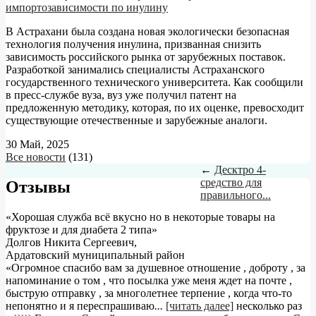
импортозависимости по инулину
В Астрахани была создана новая экологически безопасная
технология получения инулина, призванная снизить
зависимость российского рынка от зарубежных поставок.
Разработкой занимались специалисты Астраханского
государственного технического университета. Как сообщили
в пресс-службе вуза, вуз уже получил патент на
предложенную методику, которая, по их оценке, превосходит
существующие отечественные и зарубежные аналоги.
30 Май, 2025
Все новости
(131)
←
Десктро 4-
средство для
Отзывы
правильного...
«Хорошая служба всё вкусно но в некоторые товары на
фруктозе и для диабета 2 типа»
Долгов Никита Сергеевич
,
Ардатовский муниципальный район
«Огромное спасибо вам за душевное отношение , доброту , за
напоминание о том , что посылка уже меня ждет на почте ,
быструю отправку , за многолетнее терпение , когда что-то
непонятно и я переспрашиваю
...
[читать далее]
несколько раз