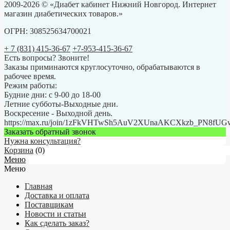
2009-2026 © «Диабет кабинет Нижний Новгород. Интернет
магазин диабетических товаров.»
ОГРН: 308525634700021
+ 7 (831) 415-36-67
+7-953-415-36-67
Есть вопросы? Звоните!
Заказы приминаются круглосуточно, обрабатываются в
рабочее время.
Режим работы:
Будние дни: с 9-00 до 18-00
Летние субботы-Выходные дни.
Воскресение - Выходной день.
https://max.ru/join/1zFkVHTwSh5AuV2XUnaAKCXkzb_PN8fU
Заказать обратный звонок
Нужна консультация?
Корзина
(
0
)
Меню
Меню
Главная
Доставка и оплата
Поставщикам
Новости и статьи
Как сделать заказ?