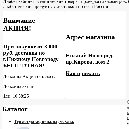
Диабет кабинет -медицинские товары, проверка глюкометров, 
диабетические продукты с доставкой по всей России!
Внимание
АКЦИЯ!
Адрес магазина
При покупке от 3 000
руб. доставка по
Нижний Новгород,
г.Нижнему Новгороду
пр.Кирова, дом 2
БЕСПЛАТНАЯ!
Как проехать
До конца Акции осталось:
До конца акции
1дн.
10:58:24
С
д
Каталог
Термосумки, пеналы, чехлы.
»