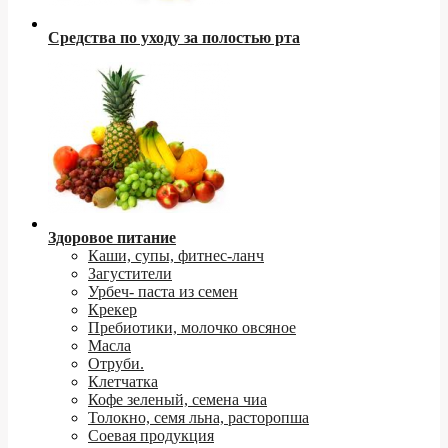
Средства по уходу за полостью рта
Здоровое питание
Каши, супы, фитнес-ланч
Загустители
Урбеч- паста из семен
Крекер
Пребиотики, молочко овсяное
Масла
Отруби.
Клетчатка
Кофе зеленый, семена чиа
Толокно, семя льна, расторопша
Соевая продукция