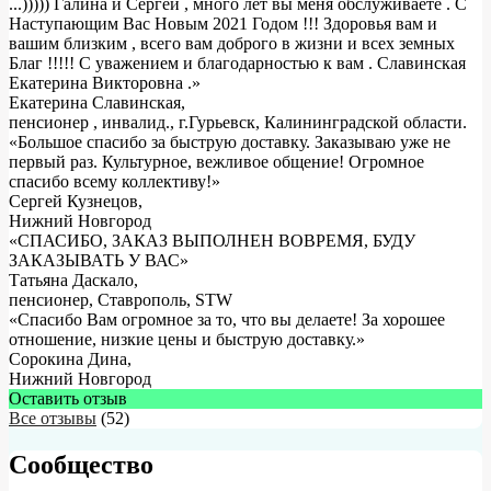
...))))) Галина и Сергей , много лет вы меня обслуживаете . С
Наступающим Вас Новым 2021 Годом !!! Здоровья вам и
вашим близким , всего вам доброго в жизни и всех земных
Благ !!!!! С уважением и благодарностью к вам . Славинская
Екатерина Викторовна .
»
Екатерина Славинская
,
пенсионер , инвалид., г.Гурьевск, Калининградской области.
«Большое спасибо за быструю доставку. Заказываю уже не
первый раз. Культурное, вежливое общение! Огромное
спасибо всему коллективу!»
Сергей Кузнецов
,
Нижний Новгород
«СПАСИБО, ЗАКАЗ ВЫПОЛНЕН ВОВРЕМЯ, БУДУ
ЗАКАЗЫВАТЬ У ВАС»
Татьяна Даскало
,
пенсионер, Ставрополь, STW
«Спасибо Вам огромное за то, что вы делаете! За хорошее
отношение, низкие цены и быструю доставку.»
Сорокина Дина
,
Нижний Новгород
Оставить отзыв
Все отзывы
(52)
Сообщество