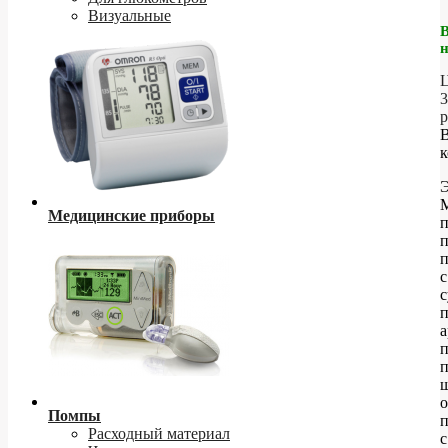
Визуальные
Ц
3
р
к
Э
Медицинские приборы
п
с
с
а
п
ш
о
Помпы
Расходный материал
с