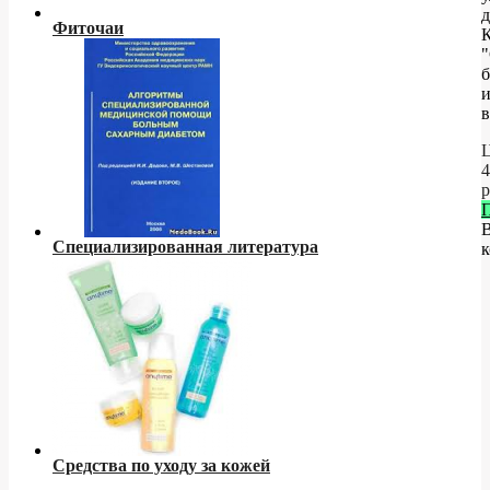
д
Фиточаи
"
б
в
Ц
4
р
Специализированная литература
к
Средства по уходу за кожей