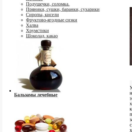
Подушечки, соломка.
Пряники, сушки, баранки, сухарики
Сиропы, кисели
Фруктово-ягодные снэки
Халва
Хрумстики
Шоколад, какао
Бальзамы лечебные
э
к
с