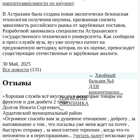
импортозависимости по инулину
В Астрахани была создана новая экологически безопасная
технология получения инулина, призванная снизить
зависимость российского рынка от зарубежных поставок.
Разработкой занимались специалисты Астраханского
государственного технического университета. Как сообщили
в пресс-службе вуза, вуз уже получил патент на
предложенную методику, которая, по их оценке, превосходит
существующие отечественные и зарубежные аналоги.
30 Май, 2025
Все новости
(131)
←
Хвойный
бальзам №4
Отзывы
ДЛЯ
концентрации...
«Хорошая служба всё вкусно но в некоторые товары на
Гель КОРНЯ
фруктозе и для диабета 2 типа»
ОКОПНИКА
Долгов Никита Сергеевич
,
→
Ардатовский муниципальный район
«Огромное спасибо вам за душевное отношение , доброту , за
напоминание о том , что посылка уже меня ждет на почте ,
быструю отправку , за многолетнее терпение , когда что-то
непонятно и я переспрашиваю
...
[читать далее]
несколько раз