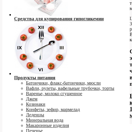
м
Ц
Средства для купирования гипогликемии
3
р
к
Продукты питания
Батончики, флакс-батончики, мюсли
Вафли, рулеты, вафельные трубочки, торты
Варенье, молоко сгущенное
Джем
Козинаки
Конфеты, зефир, мармелад
Леденцы
Минеральная вода
Макаронные изделия
Печенье