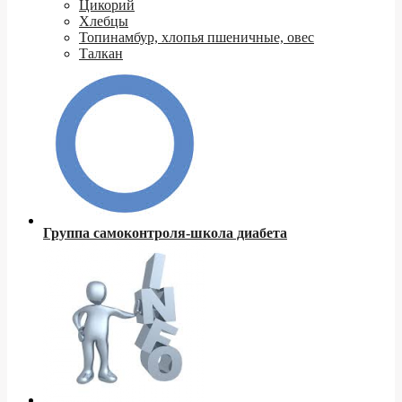
Цикорий
Хлебцы
Топинамбур, хлопья пшеничные, овес
Талкан
Группа самоконтроля-школа диабета