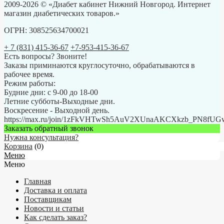
2009-2026 © «Диабет кабинет Нижний Новгород. Интернет
магазин диабетических товаров.»
ОГРН: 308525634700021
+ 7 (831) 415-36-67
+7-953-415-36-67
Есть вопросы? Звоните!
Заказы приминаются круглосуточно, обрабатываются в
рабочее время.
Режим работы:
Будние дни: с 9-00 до 18-00
Летние субботы-Выходные дни.
Воскресение - Выходной день.
https://max.ru/join/1zFkVHTwSh5AuV2XUnaAKCXkzb_PN8fU
Заказать обратный звонок
Нужна консультация?
Корзина
(
0
)
Меню
Меню
Главная
Доставка и оплата
Поставщикам
Новости и статьи
Как сделать заказ?