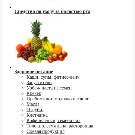
Средства по уходу за полостью рта
Здоровое питание
Каши, супы, фитнес-ланч
Загустители
Урбеч- паста из семен
Крекер
Пребиотики, молочко овсяное
Масла
Отруби.
Клетчатка
Кофе зеленый, семена чиа
Толокно, семя льна, расторопша
Соевая продукция