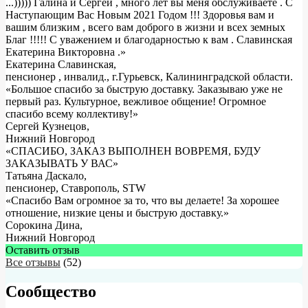
...))))) Галина и Сергей , много лет вы меня обслуживаете . С
Наступающим Вас Новым 2021 Годом !!! Здоровья вам и
вашим близким , всего вам доброго в жизни и всех земных
Благ !!!!! С уважением и благодарностью к вам . Славинская
Екатерина Викторовна .
»
Екатерина Славинская
,
пенсионер , инвалид., г.Гурьевск, Калининградской области.
«Большое спасибо за быструю доставку. Заказываю уже не
первый раз. Культурное, вежливое общение! Огромное
спасибо всему коллективу!»
Сергей Кузнецов
,
Нижний Новгород
«СПАСИБО, ЗАКАЗ ВЫПОЛНЕН ВОВРЕМЯ, БУДУ
ЗАКАЗЫВАТЬ У ВАС»
Татьяна Даскало
,
пенсионер, Ставрополь, STW
«Спасибо Вам огромное за то, что вы делаете! За хорошее
отношение, низкие цены и быструю доставку.»
Сорокина Дина
,
Нижний Новгород
Оставить отзыв
Все отзывы
(52)
Сообщество