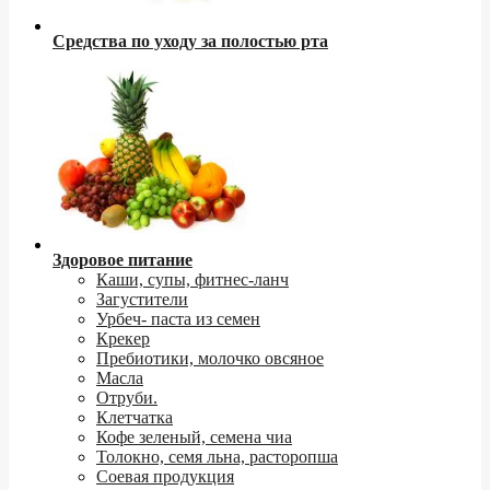
Средства по уходу за полостью рта
Здоровое питание
Каши, супы, фитнес-ланч
Загустители
Урбеч- паста из семен
Крекер
Пребиотики, молочко овсяное
Масла
Отруби.
Клетчатка
Кофе зеленый, семена чиа
Толокно, семя льна, расторопша
Соевая продукция