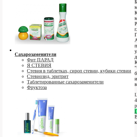
Б
К
г
Г
А
п
у
Сахарозаменители
д
Фит ПАРАД
Я СТЕВИЯ
"
Стевия в таблетках, сироп стевии, кубики стевии
б
Стевиозид, эритрит
Таблетированные сахарозаменители
в
Фруктоза
Ц
4
р
к