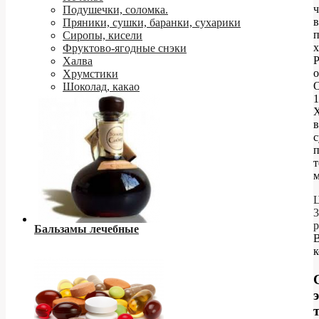
ч
Подушечки, соломка.
в
Пряники, сушки, баранки, сухарики
Сиропы, кисели
х
Фруктово-ягодные снэки
Р
Халва
о
Хрумстики
Шоколад, какао
в
с
п
м
Ц
3
р
Бальзамы лечебные
к