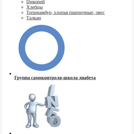
Цикорий
Хлебцы
Топинамбур, хлопья пшеничные, овес
Талкан
Группа самоконтроля-школа диабета