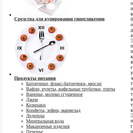
в
Средства для купирования гипогликемии
б
о
д
а
п
к
я
г
у
Продукты питания
т
Батончики, флакс-батончики, мюсли
Вафли, рулеты, вафельные трубочки, торты
т
Варенье, молоко сгущенное
я
Джем
Козинаки
к
Конфеты, зефир, мармелад
Леденцы
Минеральная вода
Макаронные изделия
п
Печенье