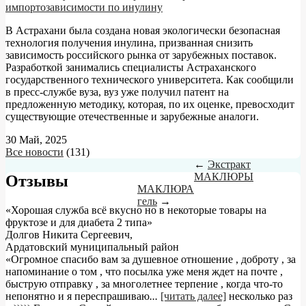
импортозависимости по инулину
В Астрахани была создана новая экологически безопасная
технология получения инулина, призванная снизить
зависимость российского рынка от зарубежных поставок.
Разработкой занимались специалисты Астраханского
государственного технического университета. Как сообщили
в пресс-службе вуза, вуз уже получил патент на
предложенную методику, которая, по их оценке, превосходит
существующие отечественные и зарубежные аналоги.
30 Май, 2025
Все новости
(131)
←
Экстракт
МАКЛЮРЫ
Отзывы
МАКЛЮРА
гель
→
«Хорошая служба всё вкусно но в некоторые товары на
фруктозе и для диабета 2 типа»
Долгов Никита Сергеевич
,
Ардатовский муниципальный район
«Огромное спасибо вам за душевное отношение , доброту , за
напоминание о том , что посылка уже меня ждет на почте ,
быструю отправку , за многолетнее терпение , когда что-то
непонятно и я переспрашиваю
...
[читать далее]
несколько раз