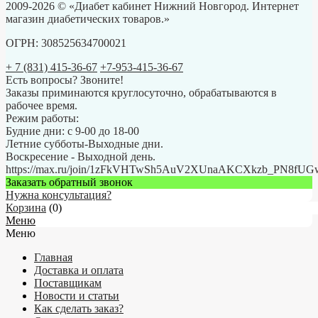
2009-2026 © «Диабет кабинет Нижний Новгород. Интернет
магазин диабетических товаров.»
ОГРН: 308525634700021
+ 7 (831) 415-36-67
+7-953-415-36-67
Есть вопросы? Звоните!
Заказы приминаются круглосуточно, обрабатываются в
рабочее время.
Режим работы:
Будние дни: с 9-00 до 18-00
Летние субботы-Выходные дни.
Воскресение - Выходной день.
https://max.ru/join/1zFkVHTwSh5AuV2XUnaAKCXkzb_PN8fU
Заказать обратный звонок
Нужна консультация?
Корзина
(
0
)
Меню
Меню
Главная
Доставка и оплата
Поставщикам
Новости и статьи
Как сделать заказ?