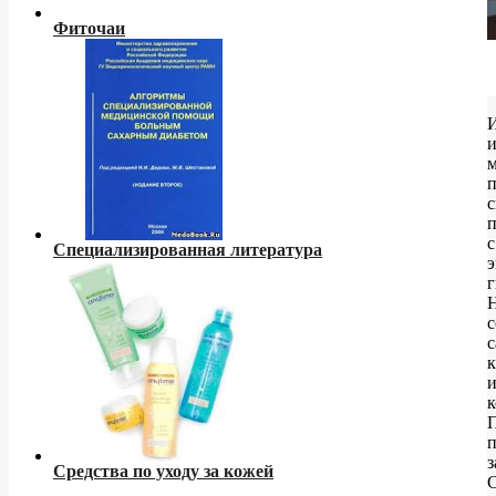
Фиточаи
И
и
п
с
с
Специализированная литература
э
г
с
к
к
з
Средства по уходу за кожей
С