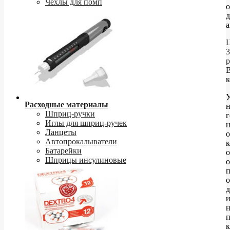
Чехлы для помп
о
д
а
Ц
3
р
к
Расходные материалы
Шприц-ручки
г
Иглы для шприц-ручек
н
Ланцеты
о
Автопрокалыватели
к
Батарейки
о
Шприцы инсулиновые
о
п
д
п
к