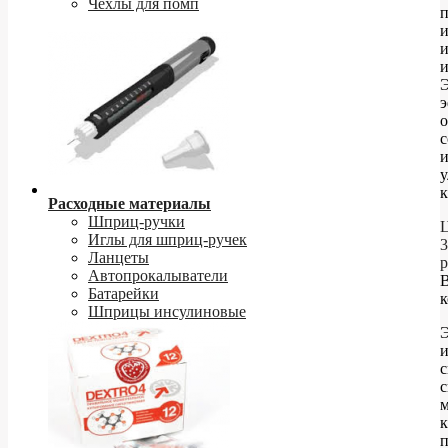
Чехлы для помп
и
Э
с
у
к
Расходные материалы
Шприц-ручки
Ц
Иглы для шприц-ручек
3
Ланцеты
р
Автопрокалыватели
Батарейки
к
Шприцы инсулиновые
Э
и
с
с
к
п