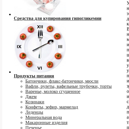
э
Средства для купирования гипогликемии
д
к
и
в
у
Продукты питания
Батончики, флакс-батончики, мюсли
з
Вафли, рулеты, вафельные трубочки, торты
Варенье, молоко сгущенное
Джем
с
Козинаки
д
Конфеты, зефир, мармелад
п
Леденцы
а
Минеральная вода
т
Макаронные изделия
п
Печенье