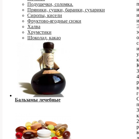
Подушечки, соломка.
Пряники, сушки, баранки, сухарики
Сиропы, кисели
и
Фруктово-ягодные снэки
Э
Халва
Хрумстики
Шоколад, какао
с
у
к
3
4
р
в
г
Бальзамы лечебные
п
3
к
2
р
в
д