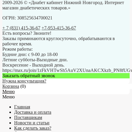
2009-2026 © «Диабет кабинет Нижний Новгород. Интернет
магазин диабетических товаров.»
ОГРН: 308525634700021
+ 7 (831) 415-36-67
+7-953-415-36-67
Есть вопросы? Звоните!
Заказы приминаются круглосуточно, обрабатываются в
рабочее время.
Режим работы:
Будние дни: с 9-00 до 18-00
Летние субботы-Выходные дни.
Воскресение - Выходной день.
https://max.ru/join/1zFkVHTwSh5AuV2XUnaAKCXkzb_PN8fU
Заказать обратный звонок
Нужна консультация?
Корзина
(
0
)
Меню
Меню
Главная
Доставка и оплата
Поставщикам
Новости и статьи
Как сделать заказ?