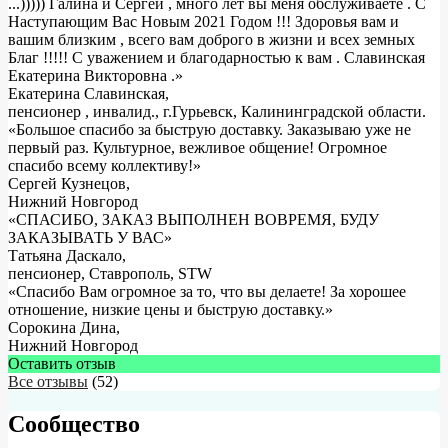
...))))) Галина и Сергей , много лет вы меня обслуживаете . С
Наступающим Вас Новым 2021 Годом !!! Здоровья вам и
вашим близким , всего вам доброго в жизни и всех земных
Благ !!!!! С уважением и благодарностью к вам . Славинская
Екатерина Викторовна .
»
Екатерина Славинская
,
пенсионер , инвалид., г.Гурьевск, Калининградской области.
«Большое спасибо за быструю доставку. Заказываю уже не
первый раз. Культурное, вежливое общение! Огромное
спасибо всему коллективу!»
Сергей Кузнецов
,
Нижний Новгород
«СПАСИБО, ЗАКАЗ ВЫПОЛНЕН ВОВРЕМЯ, БУДУ
ЗАКАЗЫВАТЬ У ВАС»
Татьяна Даскало
,
пенсионер, Ставрополь, STW
«Спасибо Вам огромное за то, что вы делаете! За хорошее
отношение, низкие цены и быструю доставку.»
Сорокина Дина
,
Нижний Новгород
Оставить отзыв
Все отзывы
(52)
Сообщество