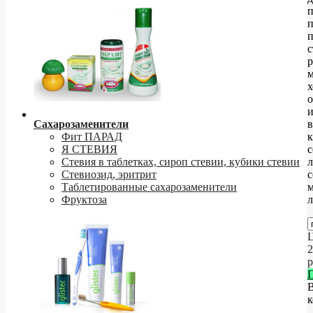
п
п
р
х
и
Сахарозаменители
Фит ПАРАД
к
Я СТЕВИЯ
с
Стевия в таблетках, сироп стевии, кубики стевии
Стевиозид, эритрит
с
Таблетированные сахарозаменители
Фруктоза
л
Ц
2
р
к