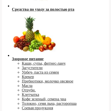
Средства по уходу за полостью рта
Здоровое питание
Каши, супы, фитнес-ланч
Загустители
Урбеч- паста из семен
Крекер
Пребиотики, молочко овсяное
Масла
Отруби.
Клетчатка
Кофе зеленый, семена чиа
Толокно, семя льна, расторопша
Соевая продукция