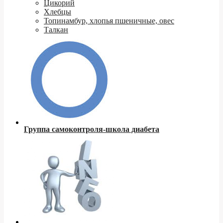
Цикорий
Хлебцы
Топинамбур, хлопья пшеничные, овес
Талкан
Группа самоконтроля-школа диабета