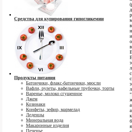
р
Средства для купирования гипогликемии
м
в
н
в
Е
Е
э
с
Продукты питания
с
Батончики, флакс-батончики, мюсли
э
Вафли, рулеты, вафельные трубочки, торты
л
Варенье, молоко сгущенное
"
Джем
Козинаки
а
Конфеты, зефир, мармелад
а
Леденцы
к
Минеральная вода
б
Макаронные изделия
Печенье
с