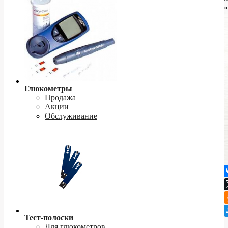
»
Глюкометры
Продажа
Акции
Обслуживание
Тест-полоски
Для глюкометров