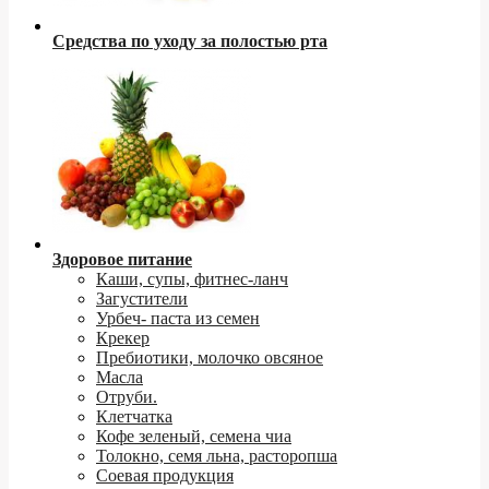
Средства по уходу за полостью рта
Здоровое питание
Каши, супы, фитнес-ланч
Загустители
Урбеч- паста из семен
Крекер
Пребиотики, молочко овсяное
Масла
Отруби.
Клетчатка
Кофе зеленый, семена чиа
Толокно, семя льна, расторопша
Соевая продукция