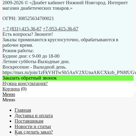
2009-2026 © «Диабет кабинет Нижний Новгород. Интернет
магазин диабетических товаров.»
ОГРН: 308525634700021
+ 7 (831) 415-36-67
+7-953-415-36-67
Есть вопросы? Звоните!
Заказы приминаются круглосуточно, обрабатываются в
рабочее время.
Режим работы:
Будние дни: с 9-00 до 18-00
Летние субботы-Выходные дни.
Воскресение - Выходной день.
https://max.ru/join/1zFkVHTwSh5AuV2XUnaAKCXkzb_PN8fU
Заказать обратный звонок
Нужна консультация?
Корзина
(
0
)
Меню
Меню
Главная
Доставка и оплата
Поставщикам
Новости и статьи
Как сделать заказ?