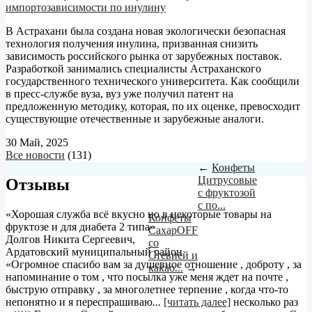
импортозависимости по инулину
В Астрахани была создана новая экологически безопасная
технология получения инулина, призванная снизить
зависимость российского рынка от зарубежных поставок.
Разработкой занимались специалисты Астраханского
государственного технического университета. Как сообщили
в пресс-службе вуза, вуз уже получил патент на
предложенную методику, которая, по их оценке, превосходит
существующие отечественные и зарубежные аналоги.
30 Май, 2025
Все новости
(131)
←
Конфеты
Цитрусовые
Отзывы
с фруктозой
с по...
«Хорошая служба всё вкусно но в некоторые товары на
Конфеты
фруктозе и для диабета 2 типа»
СахарOFF
Долгов Никита Сергеевич
,
со
Ардатовский муниципальный район
Стевией и
«Огромное спасибо вам за душевное отношение , доброту , за
какао...
→
напоминание о том , что посылка уже меня ждет на почте ,
быструю отправку , за многолетнее терпение , когда что-то
непонятно и я переспрашиваю
...
[читать далее]
несколько раз