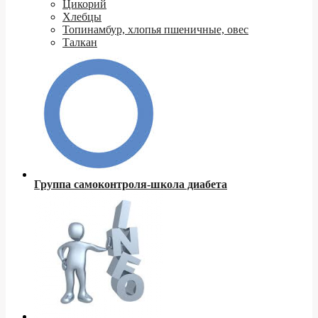
Цикорий
Хлебцы
Топинамбур, хлопья пшеничные, овес
Талкан
Группа самоконтроля-школа диабета