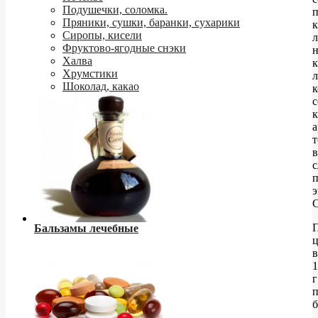
Подушечки, соломка.
п
Пряники, сушки, баранки, сухарики
к
Сиропы, кисели
л
Фруктово-ягодные снэки
н
Халва
к
Хрумстики
л
Шоколад, какао
к
с
к
а
т
в
п
э
С
Бальзамы лечебные
ц
в
1
г
п
б
-