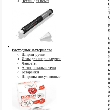
Чехлы для помп
1
к
С
к
г
Расходные материалы
(
Шприц-ручки
з
Иглы для шприц-ручек
м
Ланцеты
к
Автопрокалыватели
к
Батарейки
Шприцы инсулиновые
а
в
э
с
к