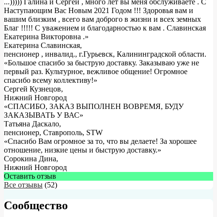
...))))) Галина и Сергей , много лет вы меня обслуживаете . С
Наступающим Вас Новым 2021 Годом !!! Здоровья вам и
вашим близким , всего вам доброго в жизни и всех земных
Благ !!!!! С уважением и благодарностью к вам . Славинская
Екатерина Викторовна .
»
Екатерина Славинская
,
пенсионер , инвалид., г.Гурьевск, Калининградской области.
«Большое спасибо за быструю доставку. Заказываю уже не
первый раз. Культурное, вежливое общение! Огромное
спасибо всему коллективу!»
Сергей Кузнецов
,
Нижний Новгород
«СПАСИБО, ЗАКАЗ ВЫПОЛНЕН ВОВРЕМЯ, БУДУ
ЗАКАЗЫВАТЬ У ВАС»
Татьяна Даскало
,
пенсионер, Ставрополь, STW
«Спасибо Вам огромное за то, что вы делаете! За хорошее
отношение, низкие цены и быструю доставку.»
Сорокина Дина
,
Нижний Новгород
Оставить отзыв
Все отзывы
(52)
Сообщество