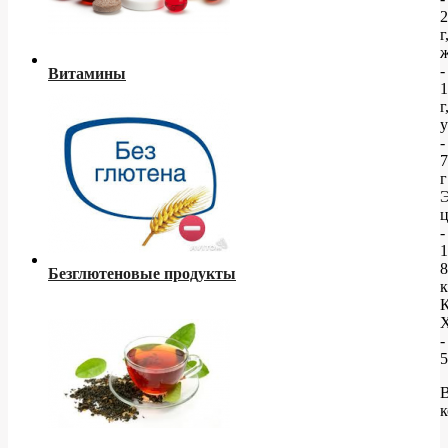
2
г
-
Витамины
1
г
у
-
7
г
Э
ц
-
1
8
Безглютеновые продукты
К
-
5
к