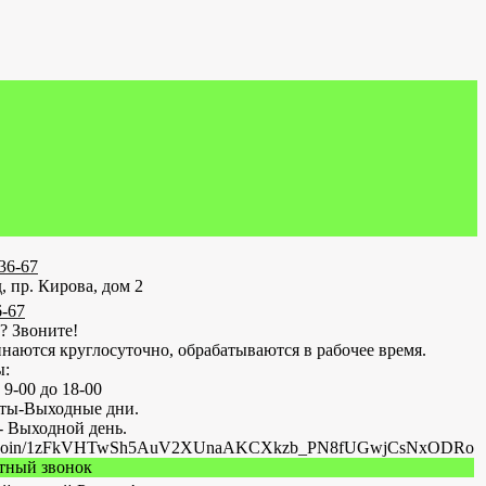
-36-67
, пр. Кирова, дом 2
6-67
? Звоните!
наются круглосуточно, обрабатываются в рабочее время.
ы:
 9-00 до 18-00
оты-Выходные дни.
- Выходной день.
.ru/join/1zFkVHTwSh5AuV2XUnaAKCXkzb_PN8fUGwjCsNxODRo
атный звонок