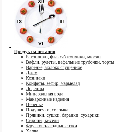
Продукты питания
Батончики, флакс-батончики, мюсли
Вафли, рулеты, вафельные трубочки, торты
Варенье, молоко сгущенное
Джем
Козинаки
Конфеты, зефир, мармелад
Леденцы
Минеральная вода
Макаронные изделия
Печенье
Подушечки, соломка.
Пряники, сушки, баранки, сухарики
Сиропы, кисели
Фруктово-ягодные снэки
Халва