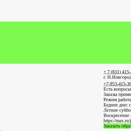
+ 7 (831) 415
г. Н.Новгород
+7-953-415-3
Есть вопросы
Заказы прими
Режим работ
Будние дни: с
Летние субб
Воскресение 
https://max
Заказать обр