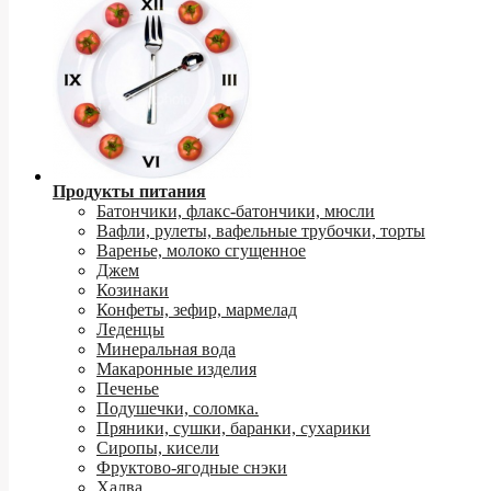
Продукты питания
Батончики, флакс-батончики, мюсли
Вафли, рулеты, вафельные трубочки, торты
Варенье, молоко сгущенное
Джем
Козинаки
Конфеты, зефир, мармелад
Леденцы
Минеральная вода
Макаронные изделия
Печенье
Подушечки, соломка.
Пряники, сушки, баранки, сухарики
Сиропы, кисели
Фруктово-ягодные снэки
Халва