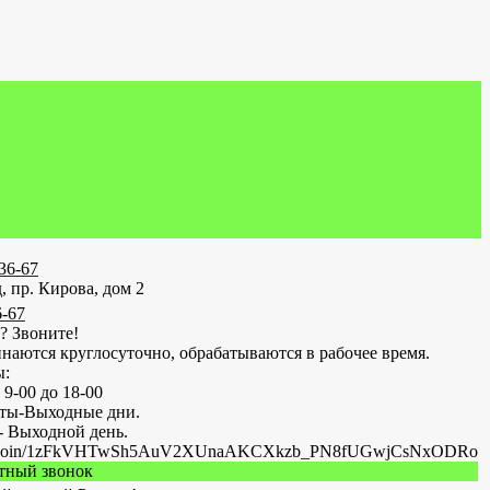
-36-67
, пр. Кирова, дом 2
6-67
? Звоните!
наются круглосуточно, обрабатываются в рабочее время.
ы:
 9-00 до 18-00
оты-Выходные дни.
- Выходной день.
.ru/join/1zFkVHTwSh5AuV2XUnaAKCXkzb_PN8fUGwjCsNxODRo
атный звонок