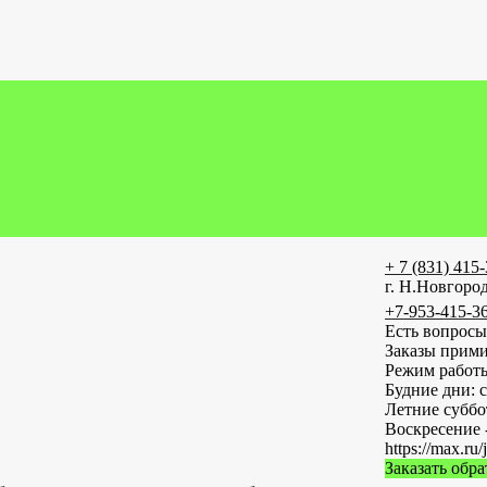
+ 7 (831) 415
г. Н.Новгород
+7-953-415-3
Есть вопросы
Заказы прими
Режим работ
Будние дни: с
Летние субб
Воскресение 
https://max
Заказать обр