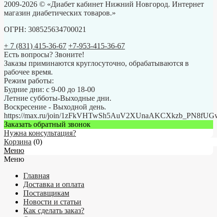
2009-2026 © «Диабет кабинет Нижний Новгород. Интернет
магазин диабетических товаров.»
ОГРН: 308525634700021
+ 7 (831) 415-36-67
+7-953-415-36-67
Есть вопросы? Звоните!
Заказы приминаются круглосуточно, обрабатываются в
рабочее время.
Режим работы:
Будние дни: с 9-00 до 18-00
Летние субботы-Выходные дни.
Воскресение - Выходной день.
https://max.ru/join/1zFkVHTwSh5AuV2XUnaAKCXkzb_PN8fU
Заказать обратный звонок
Нужна консультация?
Корзина
(
0
)
Меню
Меню
Главная
Доставка и оплата
Поставщикам
Новости и статьи
Как сделать заказ?