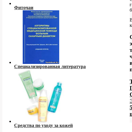
г
Фиточаи
б
к
Специализированная литература
Средства по уходу за кожей