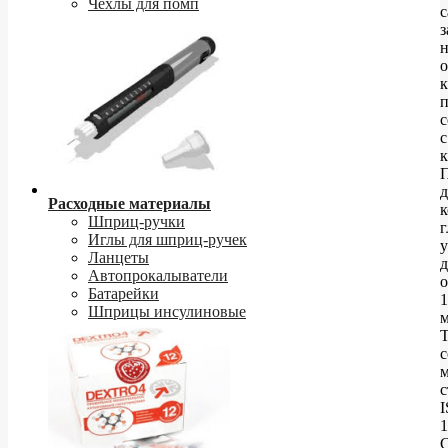
Чехлы для помп
с
з
п
с
с
к
д
Расходные материалы
к
Шприц-ручки
Иглы для шприц-ручек
у
Ланцеты
д
Автопрокалыватели
о
Батарейки
1
Шприцы инсулиновые
м
Т
с
с
1