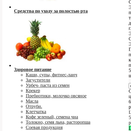
С
Э
Средства по уходу за полостью рта
п
т
д
г
С
Э
п
к
Здоровое питание
5
Каши, супы, фитнес-ланч
ш
Загустители
Урбеч- паста из семен
Крекер
С
Пребиотики, молочко овсяное
ц
Масла
6
Отруби.
р
Клетчатка
Ц
Кофе зеленый, семена чиа
5
Толокно, семя льна, расторопша
р
Соевая продукция