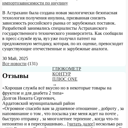
импортозависимости по инулину
В Астрахани была создана новая экологически безопасная
технология получения инулина, призванная снизить
зависимость российского рынка от зарубежных поставок.
Разработкой занимались специалисты Астраханского
государственного технического университета. Как сообщили
в пресс-службе вуза, вуз уже получил патент на
предложенную методику, которая, по их оценке, превосходит
существующие отечественные и зарубежные аналоги.
30 Май, 2025
Все новости
(131)
ГЛЮКОМЕТР
КОНТУР
Отзывы
ПЛЮС ONE
→
«Хорошая служба всё вкусно но в некоторые товары на
фруктозе и для диабета 2 типа»
Долгов Никита Сергеевич
,
Ардатовский муниципальный район
«Огромное спасибо вам за душевное отношение , доброту , за
напоминание о том , что посылка уже меня ждет на почте ,
быструю отправку , за многолетнее терпение , когда что-то
непонятно и я переспрашиваю
...
[читать далее]
несколько раз