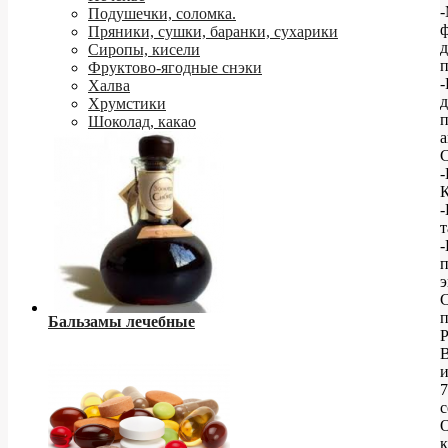
Подушечки, соломка.
ф
Пряники, сушки, баранки, сухарики
д
Сиропы, кисели
Фруктово-ягодные снэки
-
Халва
д
Хрумстики
Шоколад, какао
а
С
-
т
э
п
Бальзамы лечебные
Р
и
7
с