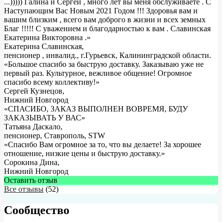
...))))) Галина и Сергей , много лет вы меня обслуживаете . С
Наступающим Вас Новым 2021 Годом !!! Здоровья вам и
вашим близким , всего вам доброго в жизни и всех земных
Благ !!!!! С уважением и благодарностью к вам . Славинская
Екатерина Викторовна .
»
Екатерина Славинская
,
пенсионер , инвалид., г.Гурьевск, Калининградской области.
«Большое спасибо за быструю доставку. Заказываю уже не
первый раз. Культурное, вежливое общение! Огромное
спасибо всему коллективу!»
Сергей Кузнецов
,
Нижний Новгород
«СПАСИБО, ЗАКАЗ ВЫПОЛНЕН ВОВРЕМЯ, БУДУ
ЗАКАЗЫВАТЬ У ВАС»
Татьяна Даскало
,
пенсионер, Ставрополь, STW
«Спасибо Вам огромное за то, что вы делаете! За хорошее
отношение, низкие цены и быструю доставку.»
Сорокина Дина
,
Нижний Новгород
Оставить отзыв
Все отзывы
(52)
Сообщество