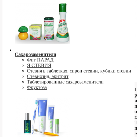
Сахарозаменители
Фит ПАРАД
Я СТЕВИЯ
Стевия в таблетках, сироп стевии, кубики стевии
Стевиозид, эритрит
Таблетированные сахарозаменители
Фруктоза
р
п
о
г
Т