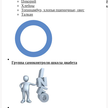
Цикорий
Хлебцы
к
Топинамбур, хлопья пшеничные, овес
Талкан
Группа самоконтроля-школа диабета