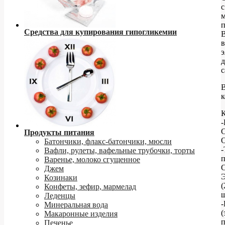
с
Средства для купирования гипогликемии
в
э
с
к
К
-
С
Продукты питания
O
Батончики, флакс-батончики, мюсли
-
Вафли, рулеты, вафельные трубочки, торты
Варенье, молоко сгущенное
С
Джем
Э
Козинаки
(
Конфеты, зефир, мармелад
ш
Леденцы
-
Минеральная вода
(
Макаронные изделия
п
Печенье