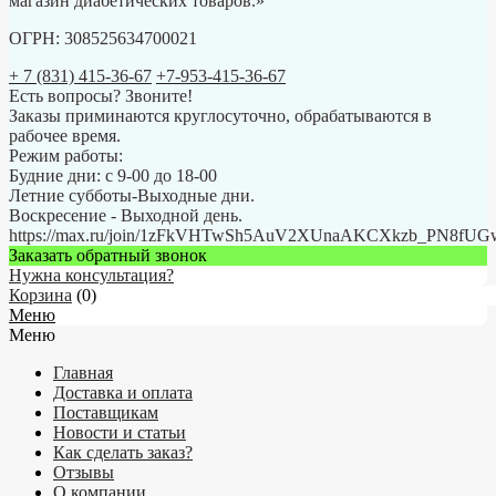
магазин диабетических товаров.»
ОГРН: 308525634700021
+ 7 (831) 415-36-67
+7-953-415-36-67
Есть вопросы? Звоните!
Заказы приминаются круглосуточно, обрабатываются в
рабочее время.
Режим работы:
Будние дни: с 9-00 до 18-00
Летние субботы-Выходные дни.
Воскресение - Выходной день.
https://max.ru/join/1zFkVHTwSh5AuV2XUnaAKCXkzb_PN8fU
Заказать обратный звонок
Нужна консультация?
Корзина
(
0
)
Меню
Меню
Главная
Доставка и оплата
Поставщикам
Новости и статьи
Как сделать заказ?
Отзывы
О компании