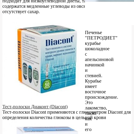
подходит для низкоуглеводной диеты, так как в нём
содержатся медленные углеводы из овсяной и рисовой муки и
отсутствует сахар.
Печенье
"ПЕТРОДИЕТ"
курабье
шоколадное
с
апельсиновой
начинкой
и
стевией.
Курабье
имеет
восточное
происхождение.
Это
Тест-полоски Диаконт (Diacont)
лакомство,
Тест-полоски Diacont применяются с глюкометром Diacont для
также
определения количества глюкозы в цельной крови
как
и
его