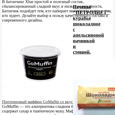
В батончике Xbar простой и полезный состав,
сбалансированный сладкий вкус и низкая калорийность.
Печенье
Батончик подойдет тем, кто набирает мышечную массу и тем,
"ПЕТРОДИЕТ"
кто худеет. Делайте выбор в пользу качественного состава и
курабье
современного дизайна.
шоколадное
с
апельсиновой
начинкой
и
стевией.
Протеиновый маффин GoMaffin со вкусом фисташки Vasco
GoMuffin — это альтернатива сладким булочкам, которые
содержат сахар и пшеничную муку. Маффин от VASCO