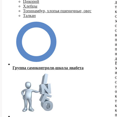
Цикорий
д
Хлебцы
т
Топинамбур, хлопья пшеничные, овес
к
Талкан
с
з
с
в
п
п
д
Группа самоконтроля-школа диабета
з
с
с
о
к
т
к
к