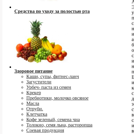
Средства по уходу за полостью рта
с
н
а
б
с
н
Здоровое питание
Каши, супы, фитнес-ланч
Загустители
Урбеч- паста из семен
Крекер
с
Пребиотики, молочко овсяное
Масла
э
Отруби.
с
Клетчатка
в
Кофе зеленый, семена чиа
с
Толокно, семя льна, расторопша
Соевая продукция