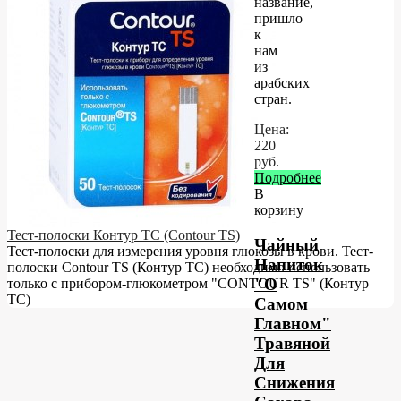
название,
пришло
к
нам
из
арабских
стран.
Цена:
220
руб.
Подробнее
В
корзину
Тест-полоски Контур ТС (Contour TS)
Чайный
Тест-полоски для измерения уровня глюкозы в крови. Тест-
Напиток
полоски Contour TS (Контур ТС) необходимо использовать
"О
только с прибором-глюкометром "CONTOUR TS" (Контур
ТС)
Самом
Главном"
Травяной
Для
Снижения