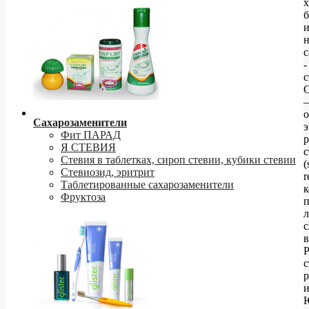
х
б
н
с
-
с
С
Сахарозаменители
э
Фит ПАРАД
р
Я СТЕВИЯ
с
Стевия в таблетках, сироп стевии, кубики стевии
(
Стевиозид, эритрит
r
Таблетированные сахарозаменители
Фруктоза
п
л
с
в
Р
с
и