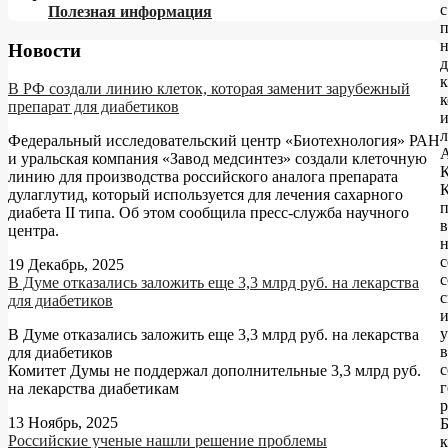
с
Полезная информация
Новости
д
к
В РФ создали линию клеток, которая заменит зарубежный
к
препарат для диабетиков
л
Федеральный исследовательский центр «Биотехнология» РАН
и уральская компания «Завод медсинтез» создали клеточную
К
линию для производства российского аналога препарата
дулаглутид, который используется для лечения сахарного
диабета II типа. Об этом сообщила пресс-служба научного
в
центра.
н
с
19 Декабрь, 2025
с
В Думе отказались заложить еще 3,3 млрд руб. на лекарства
с
для диабетиков
у
В Думе отказались заложить еще 3,3 млрд руб. на лекарства
для диабетиков
с
Комитет Думы не поддержал дополнительные 3,3 млрд руб.
на лекарства диабетикам
р
13 Ноябрь, 2025
Российские ученые нашли решение проблемы
к