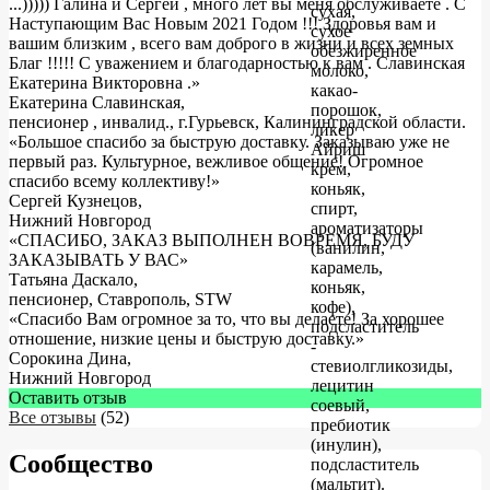
...))))) Галина и Сергей , много лет вы меня обслуживаете . С
сухая,
Наступающим Вас Новым 2021 Годом !!! Здоровья вам и
сухое
вашим близким , всего вам доброго в жизни и всех земных
обезжиренное
Благ !!!!! С уважением и благодарностью к вам . Славинская
молоко,
Екатерина Викторовна .
»
какао-
Екатерина Славинская
,
порошок,
пенсионер , инвалид., г.Гурьевск, Калининградской области.
ликер
«Большое спасибо за быструю доставку. Заказываю уже не
Айриш
первый раз. Культурное, вежливое общение! Огромное
крем,
спасибо всему коллективу!»
коньяк,
Сергей Кузнецов
,
спирт,
Нижний Новгород
ароматизаторы
«СПАСИБО, ЗАКАЗ ВЫПОЛНЕН ВОВРЕМЯ, БУДУ
(ванилин,
ЗАКАЗЫВАТЬ У ВАС»
карамель,
Татьяна Даскало
,
коньяк,
пенсионер, Ставрополь, STW
кофе),
«Спасибо Вам огромное за то, что вы делаете! За хорошее
подсластитель
отношение, низкие цены и быструю доставку.»
-
Сорокина Дина
,
стевиолгликозиды,
Нижний Новгород
лецитин
Оставить отзыв
соевый,
Все отзывы
(52)
пребиотик
(инулин),
Сообщество
подсластитель
(мальтит).