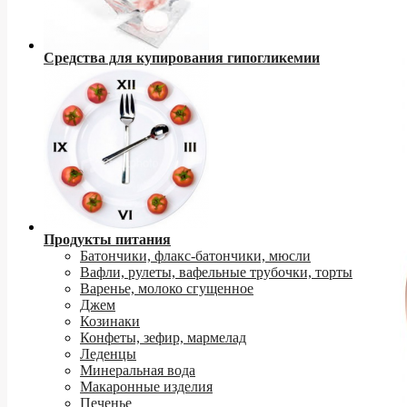
Средства для купирования гипогликемии
Продукты питания
Батончики, флакс-батончики, мюсли
Вафли, рулеты, вафельные трубочки, торты
Варенье, молоко сгущенное
Джем
Козинаки
Конфеты, зефир, мармелад
Леденцы
Минеральная вода
Макаронные изделия
Печенье