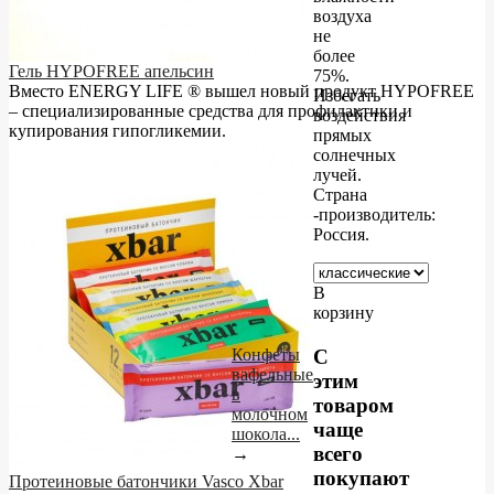
воздуха
не
более
Гель HYPOFREE апельсин
75%.
Вместо ENERGY LIFE ® вышел новый продукт HYPOFREE
Избегать
– cпециализированные средства для профилактики и
воздействия
купирования гипогликемии.
прямых
солнечных
лучей.
Страна
-производитель:
Россия.
В
корзину
Конфеты
С
вафельные
этим
в
товаром
молочном
чаще
шокола...
всего
→
покупают
Протеиновые батончики Vasco Xbar