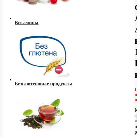
Витамины
Безглютеновые продукты
в
К
р