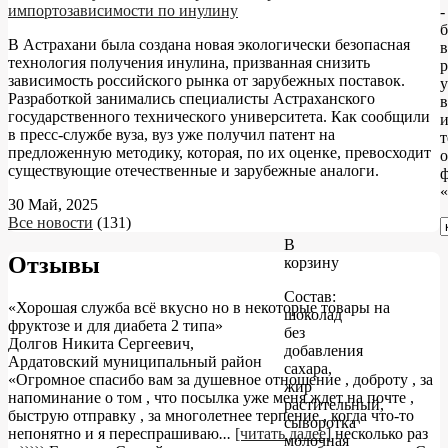
импортозависимости по инулину
-
В Астрахани была создана новая экологически безопасная
технология получения инулина, призванная снизить
р
зависимость российского рынка от зарубежных поставок.
Разработкой занимались специалисты Астраханского
в
государственного технического университета. Как сообщили
в пресс-службе вуза, вуз уже получил патент на
т
предложенную методику, которая, по их оценке, превосходит
о
существующие отечественные и зарубежные аналоги.
«
30 Май, 2025
Все новости
(131)
В
Отзывы
корзину
Состав:
«Хорошая служба всё вкусно но в некоторые товары на
шоколад
фруктозе и для диабета 2 типа»
без
Долгов Никита Сергеевич
,
добавления
Ардатовский муниципальный район
сахара,
«Огромное спасибо вам за душевное отношение , доброту , за
жир
напоминание о том , что посылка уже меня ждет на почте ,
растительный,
быструю отправку , за многолетнее терпение , когда что-то
сыворотка
непонятно и я переспрашиваю
...
[читать далее]
несколько раз
молочная