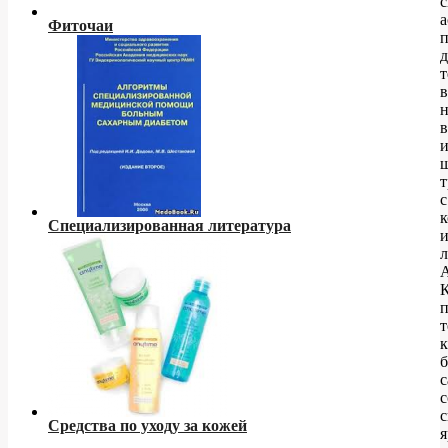
с
а
Фиточаи
д
т
в
н
в
с
к
Специализированная литература
К
б
с
с
Средства по уходу за кожей