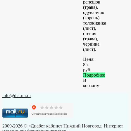
репешок
(трава),
одуванчик
(корень),
толокнянка
(лист),
стевия
(трава),
черника
(лист).
Цена:
85
руб.
Подробнее
В
корзину
info@dia-nn.ru
2009-2026 © «Диабет кабинет Нижний Новгород. Интернет