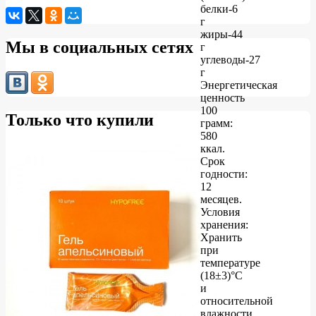
белки-6
г
жиры-44
Мы в социальных сетях
г
углеводы-27
г
Энергетическая
ценность
100
Только что купили
грамм:
580
ккал.
Срок
годности:
12
месяцев.
Условия
хранения:
Хранить
при
температуре
(18±3)°C
и
относительной
влажности