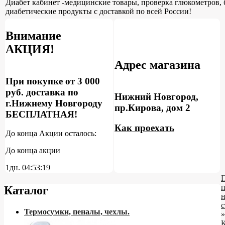
Диабет кабинет -медицинские товары, проверка глюкометров, 
диабетические продукты с доставкой по всей России!
Внимание
АКЦИЯ!
Адрес магазина
При покупке от 3 000
руб. доставка по
Нижний Новгород,
г.Нижнему Новгороду
пр.Кирова, дом 2
БЕСПЛАТНАЯ!
Как проехать
До конца Акции осталось:
До конца акции
1дн.
04:53:18
Каталог
н
с
Термосумки, пеналы, чехлы.
»