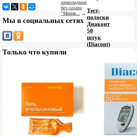
шоколадные
без сахара
Тест-
"Мишк...
→
полоски
Мы в социальных сетях
Диаконт
50
штук
(Diacont)
Только что купили