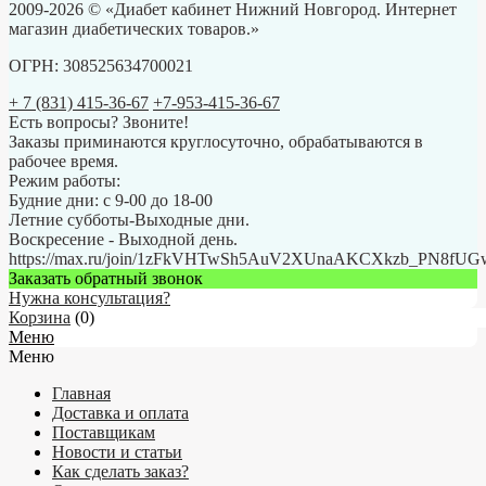
2009-2026 © «Диабет кабинет Нижний Новгород. Интернет
магазин диабетических товаров.»
ОГРН: 308525634700021
+ 7 (831) 415-36-67
+7-953-415-36-67
Есть вопросы? Звоните!
Заказы приминаются круглосуточно, обрабатываются в
рабочее время.
Режим работы:
Будние дни: с 9-00 до 18-00
Летние субботы-Выходные дни.
Воскресение - Выходной день.
https://max.ru/join/1zFkVHTwSh5AuV2XUnaAKCXkzb_PN8fU
Заказать обратный звонок
Нужна консультация?
Корзина
(
0
)
Меню
Меню
Главная
Доставка и оплата
Поставщикам
Новости и статьи
Как сделать заказ?