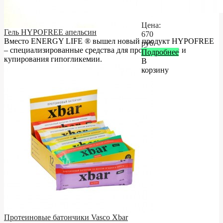
Цена:
Гель HYPOFREE апельсин
670
Вместо ENERGY LIFE ® вышел новый продукт HYPOFREE
руб.
– cпециализированные средства для профилактики и
Подробнее
купирования гипогликемии.
В
корзину
Протеиновые батончики Vasco Xbar