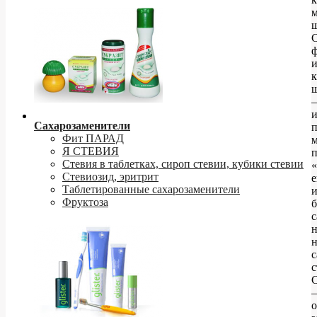
ш
к
и
Сахарозаменители
п
Фит ПАРАД
Я СТЕВИЯ
Стевия в таблетках, сироп стевии, кубики стевии
Стевиозид, эритрит
Таблетированные сахарозаменители
Фруктоза
б
с
н
н
с
с
С