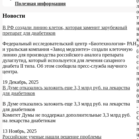
(
Полезная информация
л
о
Новости
В РФ создали линию клеток, которая заменит зарубежный
ц
препарат для диабетиков
в
к
Федеральный исследовательский центр «Биотехнология» РАН
э
и уральская компания «Завод медсинтез» создали клеточную
(
линию для производства российского аналога препарата
с
дулаглутид, который используется для лечения сахарного
с
диабета II типа. Об этом сообщила пресс-служба научного
с
центра.
п
19 Декабрь, 2025
(
В Думе отказались заложить еще 3,3 млрд руб. на лекарства
а
для диабетиков
(
п
В Думе отказались заложить еще 3,3 млрд руб. на лекарства
-
для диабетиков
с
Комитет Думы не поддержал дополнительные 3,3 млрд руб.
на лекарства диабетикам
з
13 Ноябрь, 2025
Российские ученые нашли решение проблемы