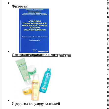
Р
Фиточаи
с
в
1
в
с
е
в
в
Специализированная литература
м
к
-
с
о
в
Средства по уходу за кожей
к