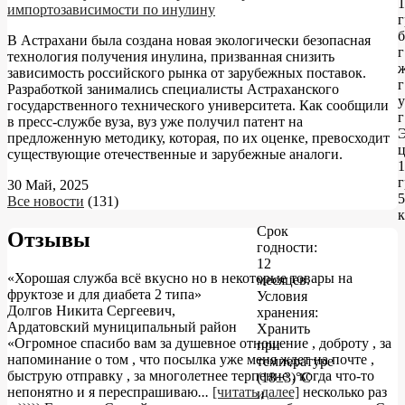
1
импортозависимости по инулину
г
б
В Астрахани была создана новая экологически безопасная
г
технология получения инулина, призванная снизить
зависимость российского рынка от зарубежных поставок.
г
Разработкой занимались специалисты Астраханского
у
государственного технического университета. Как сообщили
г
в пресс-службе вуза, вуз уже получил патент на
Э
предложенную методику, которая, по их оценке, превосходит
ц
существующие отечественные и зарубежные аналоги.
1
г
30 Май, 2025
5
Все новости
(131)
к
Срок
Отзывы
годности:
12
«Хорошая служба всё вкусно но в некоторые товары на
месяцев.
фруктозе и для диабета 2 типа»
Условия
Долгов Никита Сергеевич
,
хранения:
Ардатовский муниципальный район
Хранить
«Огромное спасибо вам за душевное отношение , доброту , за
при
напоминание о том , что посылка уже меня ждет на почте ,
температуре
быструю отправку , за многолетнее терпение , когда что-то
(18±3)°C
непонятно и я переспрашиваю
...
[читать далее]
несколько раз
и