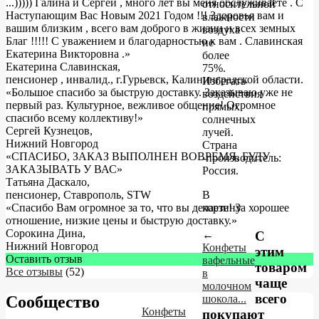
...))))) Галина и Сергей , много лет вы меня обслуживаете . С
относительной
Наступающим Вас Новым 2021 Годом !!! Здоровья вам и
влажности
вашим близким , всего вам доброго в жизни и всех земных
воздуха
Благ !!!!! С уважением и благодарностью к вам . Славинская
не
Екатерина Викторовна .
»
более
Екатерина Славинская
,
75%.
пенсионер , инвалид., г.Гурьевск, Калининградской области.
Избегать
«Большое спасибо за быструю доставку. Заказываю уже не
воздействия
первый раз. Культурное, вежливое общение! Огромное
прямых
спасибо всему коллективу!»
солнечных
Сергей Кузнецов
,
лучей.
Нижний Новгород
Страна
«СПАСИБО, ЗАКАЗ ВЫПОЛНЕН ВОВРЕМЯ, БУДУ
-производитель:
ЗАКАЗЫВАТЬ У ВАС»
Россия.
Татьяна Даскало
,
В
пенсионер, Ставрополь, STW
корзину
«Спасибо Вам огромное за то, что вы делаете! За хорошее
отношение, низкие цены и быструю доставку.»
Сорокина Дина
,
←
С
Нижний Новгород
Конфеты
этим
Оставить отзыв
вафельные
товаром
Все отзывы
(52)
в
чаще
молочном
всего
шокола...
Сообщество
Конфеты
покупают