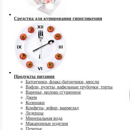
Средства для купирования гипогликемии
Продукты питания
Батончики, флакс-батончики, мюсли
Вафли, рулеты, вафельные трубочки, торты
Варенье, молоко сгущенное
Джем
Козинаки
Конфеты, зефир, мармелад
Леденцы
Минеральная вода
Макаронные изделия
Печенье