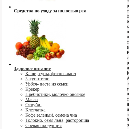
э
р
Средства по уходу за полостью рта
с
(
r
п
л
с
в
Р
с
и
Здоровое питание
Каши, супы, фитнес-ланч
Загустители
Урбеч- паста из семен
Крекер
Пребиотики, молочко овсяное
с
Масла
н
Отруби.
Клетчатка
а
Кофе зеленый, семена чиа
б
Толокно, семя льна, расторопша
Соевая продукция